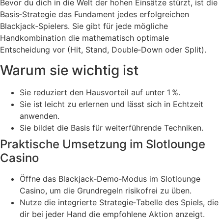
Bevor du dich in die Welt der hohen Einsätze stürzt, ist die
Basis‑Strategie das Fundament jedes erfolgreichen
Blackjack‑Spielers. Sie gibt für jede mögliche
Handkombination die mathematisch optimale
Entscheidung vor (Hit, Stand, Double‑Down oder Split).
Warum sie wichtig ist
Sie reduziert den Hausvorteil auf unter 1 %.
Sie ist leicht zu erlernen und lässt sich in Echtzeit
anwenden.
Sie bildet die Basis für weiterführende Techniken.
Praktische Umsetzung im Slotlounge
Casino
Öffne das Blackjack‑Demo‑Modus im Slotlounge
Casino, um die Grundregeln risikofrei zu üben.
Nutze die integrierte Strategie‑Tabelle des Spiels, die
dir bei jeder Hand die empfohlene Aktion anzeigt.