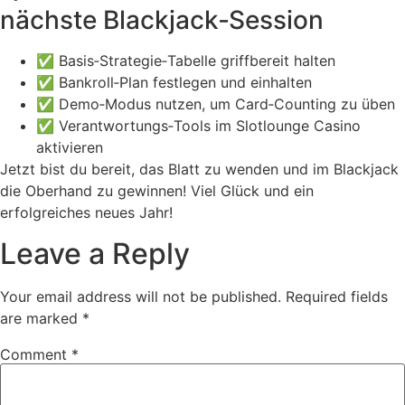
nächste Blackjack‑Session
✅ Basis‑Strategie‑Tabelle griffbereit halten
✅ Bankroll‑Plan festlegen und einhalten
✅ Demo‑Modus nutzen, um Card‑Counting zu üben
✅ Verantwortungs‑Tools im Slotlounge Casino
aktivieren
Jetzt bist du bereit, das Blatt zu wenden und im Blackjack
die Oberhand zu gewinnen! Viel Glück und ein
erfolgreiches neues Jahr!
Leave a Reply
Your email address will not be published.
Required fields
are marked
*
Comment
*