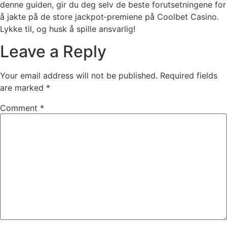
denne guiden, gir du deg selv de beste forutsetningene for
å jakte på de store jackpot‑premiene på Coolbet Casino.
Lykke til, og husk å spille ansvarlig!
Leave a Reply
Your email address will not be published.
Required fields
are marked
*
Comment
*