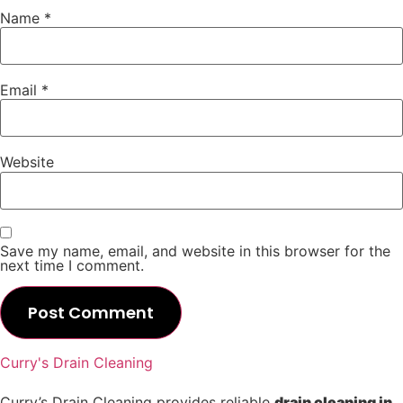
Name
*
Email
*
Website
Save my name, email, and website in this browser for the
next time I comment.
Curry's Drain Cleaning
Curry’s Drain Cleaning provides reliable
drain cleaning in