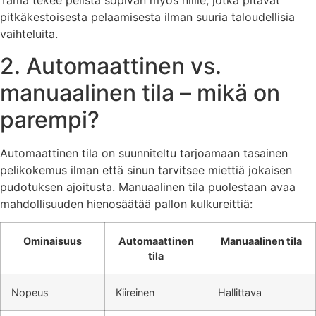
Tämä tekee pelistä sopivan myös niille, jotka pitävät
pitkäkestoisesta pelaamisesta ilman suuria taloudellisia
vaihteluita.
2. Automaattinen vs.
manuaalinen tila – mikä on
parempi?
Automaattinen tila on suunniteltu tarjoamaan tasainen
pelikokemus ilman että sinun tarvitsee miettiä jokaisen
pudotuksen ajoitusta. Manuaalinen tila puolestaan avaa
mahdollisuuden hienosäätää pallon kulkureittiä:
Ominaisuus
Automaattinen
Manuaalinen tila
tila
Nopeus
Kiireinen
Hallittava