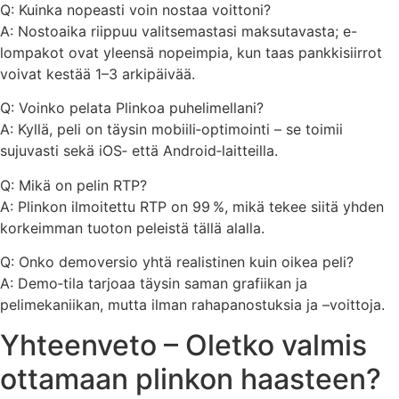
Q: Kuinka nopeasti voin nostaa voittoni?
A: Nostoaika riippuu valitsemastasi maksutavasta; e-
lompakot ovat yleensä nopeimpia, kun taas pankkisiirrot
voivat kestää 1–3 arkipäivää.
Q: Voinko pelata Plinkoa puhelimellani?
A: Kyllä, peli on täysin mobiili‑optimointi – se toimii
sujuvasti sekä iOS‑ että Android‑laitteilla.
Q: Mikä on pelin RTP?
A: Plinkon ilmoitettu RTP on 99 %, mikä tekee siitä yhden
korkeimman tuoton peleistä tällä alalla.
Q: Onko demoversio yhtä realistinen kuin oikea peli?
A: Demo‑tila tarjoaa täysin saman grafiikan ja
pelimekaniikan, mutta ilman rahapanostuksia ja –voittoja.
Yhteenveto – Oletko valmis
ottamaan plinkon haasteen?