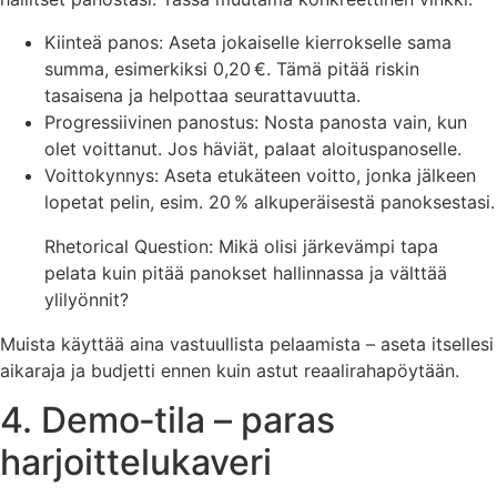
Kiinteä panos: Aseta jokaiselle kierrokselle sama
summa, esimerkiksi 0,20 €. Tämä pitää riskin
tasaisena ja helpottaa seurattavuutta.
Progressiivinen panostus: Nosta panosta vain, kun
olet voittanut. Jos häviät, palaat aloituspanoselle.
Voittokynnys: Aseta etukäteen voitto, jonka jälkeen
lopetat pelin, esim. 20 % alkuperäisestä panoksestasi.
Rhetorical Question: Mikä olisi järkevämpi tapa
pelata kuin pitää panokset hallinnassa ja välttää
ylilyönnit?
Muista käyttää aina vastuullista pelaamista – aseta itsellesi
aikaraja ja budjetti ennen kuin astut reaalirahapöytään.
4. Demo‑tila – paras
harjoittelukaveri