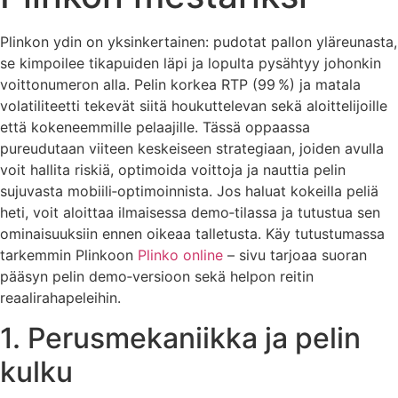
Plinkon ydin on yksinkertainen: pudotat pallon yläreunasta,
se kimpoilee tikapuiden läpi ja lopulta pysähtyy johonkin
voittonumeron alla. Pelin korkea RTP (99 %) ja matala
volatiliteetti tekevät siitä houkuttelevan sekä aloittelijoille
että kokeneemmille pelaajille. Tässä oppaassa
pureudutaan viiteen keskeiseen strategiaan, joiden avulla
voit hallita riskiä, optimoida voittoja ja nauttia pelin
sujuvasta mobiili‑optimoinnista. Jos haluat kokeilla peliä
heti, voit aloittaa ilmaisessa demo‑tilassa ja tutustua sen
ominaisuuksiin ennen oikeaa talletusta. Käy tutustumassa
tarkemmin Plinkoon
Plinko online
– sivu tarjoaa suoran
pääsyn pelin demo‑versioon sekä helpon reitin
reaalirahapeleihin.
1. Perusmekaniikka ja pelin
kulku