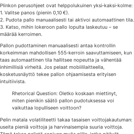
Plinkon perusohjeet ovat helppolukuinen yksi‑kaksi‑kolme:
1. Valitse panos (pienin 0,10 €).
2. Pudota pallo manuaalisesti tai aktivoi automaattinen tila.
3. Katso, mihin lokeroon pallo lopulta laskeutuu – se
määrää kerroimen.
Pallon pudottaminen manuaalisesti antaa kontrollin
korkeimman mahdollisen 555‑kerroin saavuttamiseen, kun
taas automaattinen tila hallitsee nopeutta ja vähentää
inhimillisiä virheitä. Jos pelaat mobiililaitteella,
kosketusnäyttö tekee pallon ohjaamisesta erityisen
intuitiivista.
Rhetorical Question: Oletko koskaan miettinyt,
miten pienikin säätö pallon pudotuksessa voi
vaikuttaa lopulliseen voittoon?
Pelin matala volatiliteetti takaa tasaisen voittojakautuman:
useita pieniä voittoja ja harvinaisempia suuria voittoja.