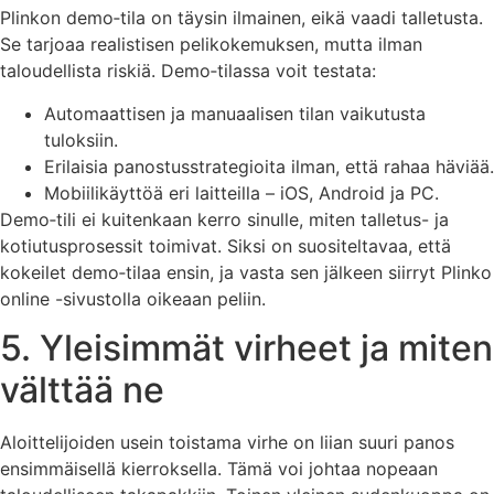
Plinkon demo‑tila on täysin ilmainen, eikä vaadi talletusta.
Se tarjoaa realistisen pelikokemuksen, mutta ilman
taloudellista riskiä. Demo‑tilassa voit testata:
Automaattisen ja manuaalisen tilan vaikutusta
tuloksiin.
Erilaisia panostusstrategioita ilman, että rahaa häviää.
Mobiilikäyttöä eri laitteilla – iOS, Android ja PC.
Demo‑tili ei kuitenkaan kerro sinulle, miten talletus- ja
kotiutusprosessit toimivat. Siksi on suositeltavaa, että
kokeilet demo‑tilaa ensin, ja vasta sen jälkeen siirryt Plinko
online -sivustolla oikeaan peliin.
5. Yleisimmät virheet ja miten
välttää ne
Aloittelijoiden usein toistama virhe on liian suuri panos
ensimmäisellä kierroksella. Tämä voi johtaa nopeaan