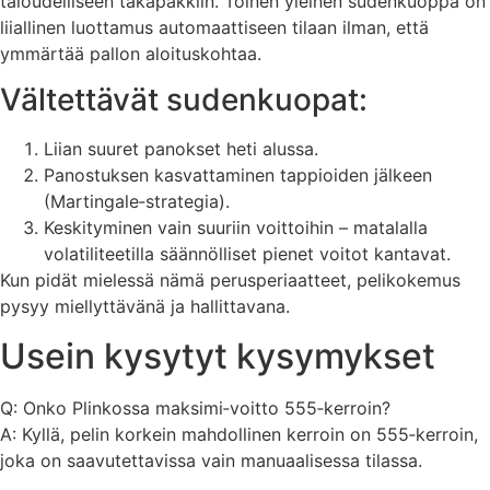
taloudelliseen takapakkiin. Toinen yleinen sudenkuoppa on
liiallinen luottamus automaattiseen tilaan ilman, että
ymmärtää pallon aloituskohtaa.
Vältettävät sudenkuopat:
Liian suuret panokset heti alussa.
Panostuksen kasvattaminen tappioiden jälkeen
(Martingale‑strategia).
Keskityminen vain suuriin voittoihin – matalalla
volatiliteetilla säännölliset pienet voitot kantavat.
Kun pidät mielessä nämä perusperiaatteet, pelikokemus
pysyy miellyttävänä ja hallittavana.
Usein kysytyt kysymykset
Q: Onko Plinkossa maksimi‑voitto 555‑kerroin?
A: Kyllä, pelin korkein mahdollinen kerroin on 555‑kerroin,
joka on saavutettavissa vain manuaalisessa tilassa.