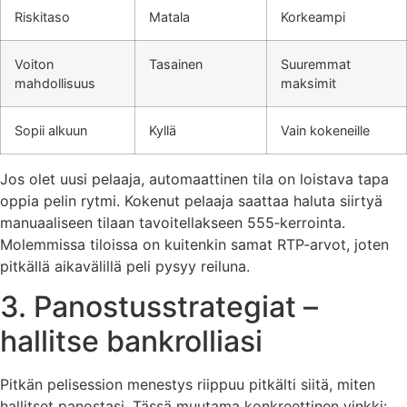
Riskitaso
Matala
Korkeampi
Voiton
Tasainen
Suuremmat
mahdollisuus
maksimit
Sopii alkuun
Kyllä
Vain kokeneille
Jos olet uusi pelaaja, automaattinen tila on loistava tapa
oppia pelin rytmi. Kokenut pelaaja saattaa haluta siirtyä
manuaaliseen tilaan tavoitellakseen 555‑kerrointa.
Molemmissa tiloissa on kuitenkin samat RTP‑arvot, joten
pitkällä aikavälillä peli pysyy reiluna.
3. Panostusstrategiat –
hallitse bankrolliasi
Pitkän pelisession menestys riippuu pitkälti siitä, miten
hallitset panostasi. Tässä muutama konkreettinen vinkki: