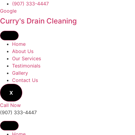
Skip
(907) 333-4447
to
Google
content
Curry's Drain Cleaning
Home
About Us
Our Services
Testimonials
Gallery
Contact Us
X
Call Now
(907) 333-4447
Home