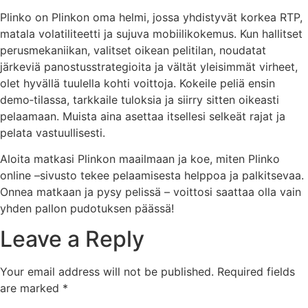
Plinko on Plinkon oma helmi, jossa yhdistyvät korkea RTP,
matala volatiliteetti ja sujuva mobiilikokemus. Kun hallitset
perusmekaniikan, valitset oikean pelitilan, noudatat
järkeviä panostusstrategioita ja vältät yleisimmät virheet,
olet hyvällä tuulella kohti voittoja. Kokeile peliä ensin
demo‑tilassa, tarkkaile tuloksia ja siirry sitten oikeasti
pelaamaan. Muista aina asettaa itsellesi selkeät rajat ja
pelata vastuullisesti.
Aloita matkasi Plinkon maailmaan ja koe, miten Plinko
online –sivusto tekee pelaamisesta helppoa ja palkitsevaa.
Onnea matkaan ja pysy pelissä – voittosi saattaa olla vain
yhden pallon pudotuksen päässä!
Leave a Reply
Your email address will not be published.
Required fields
are marked
*