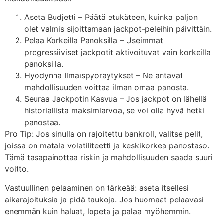
Aseta Budjetti – Päätä etukäteen, kuinka paljon
olet valmis sijoittamaan jackpot-peleihin päivittäin.
Pelaa Korkeilla Panoksilla – Useimmat
progressiiviset jackpotit aktivoituvat vain korkeilla
panoksilla.
Hyödynnä Ilmaispyöräytykset – Ne antavat
mahdollisuuden voittaa ilman omaa panosta.
Seuraa Jackpotin Kasvua – Jos jackpot on lähellä
historiallista maksimiarvoa, se voi olla hyvä hetki
panostaa.
Pro Tip: Jos sinulla on rajoitettu bankroll, valitse pelit,
joissa on matala volatiliteetti ja keskikorkea panostaso.
Tämä tasapainottaa riskin ja mahdollisuuden saada suuri
voitto.
Vastuullinen pelaaminen on tärkeää: aseta itsellesi
aikarajoituksia ja pidä taukoja. Jos huomaat pelaavasi
enemmän kuin haluat, lopeta ja palaa myöhemmin.