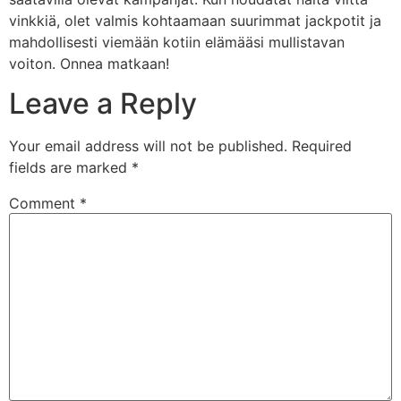
vinkkiä, olet valmis kohtaamaan suurimmat jackpotit ja
mahdollisesti viemään kotiin elämääsi mullistavan
voiton. Onnea matkaan!
Leave a Reply
Your email address will not be published.
Required
fields are marked
*
Comment
*