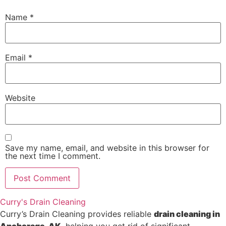
Name
*
Email
*
Website
Save my name, email, and website in this browser for
the next time I comment.
Curry's Drain Cleaning
Curry’s Drain Cleaning provides reliable
drain cleaning in
Anchorage, AK,
helping you get rid of significant