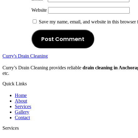
Website
Save my name, email, and website in this browser 
Curry's Drain Cleaning
Curry’s Drain Cleaning provides reliable
drain cleaning in Anchora
etc.
Quick Links
Home
About
Services
Gallery
Contact
Services