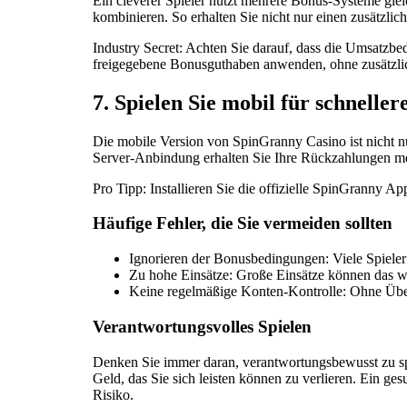
Ein cleverer Spieler nutzt mehrere Bonus‑Systeme gl
kombinieren. So erhalten Sie nicht nur einen zusätzlic
Industry Secret: Achten Sie darauf, dass die Umsatzbe
freigegebene Bonusguthaben anwenden, ohne zusätzli
7. Spielen Sie mobil für schnell
Die mobile Version von SpinGranny Casino ist nicht nu
Server‑Anbindung erhalten Sie Ihre Rückzahlungen mei
Pro Tipp: Installieren Sie die offizielle SpinGranny A
Häufige Fehler, die Sie vermeiden sollten
Ignorieren der Bonusbedingungen: Viele Spiele
Zu hohe Einsätze: Große Einsätze können das wö
Keine regelmäßige Konten‑Kontrolle: Ohne Über
Verantwortungsvolles Spielen
Denken Sie immer daran, verantwortungsbewusst zu spi
Geld, das Sie sich leisten können zu verlieren. Ein ge
Risiko.