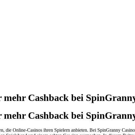
ür mehr Cashback bei SpinGrann
ür mehr Cashback bei SpinGrann
en, die Online‑Casinos ihren Spielern anbieten. Bei SpinGranny Casino