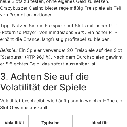
neue Slots zu testen, ohne eigenes Geld zu setzen.
Crazybuzzer Casino bietet regelmäßig Freispiele als Teil
von Promotion‑Aktionen.
Tipp: Nutzen Sie die Freispiele auf Slots mit hoher RTP
(Return to Player) von mindestens 96 %. Ein hoher RTP
erhöht die Chance, langfristig profitabel zu bleiben.
Beispiel:
Ein Spieler verwendet 20 Freispiele auf den Slot
“Starburst” (RTP 96,1 %). Nach dem Durchspielen gewinnt
er 5 € echtes Geld, das sofort auszahlbar ist.
3. Achten Sie auf die
Volatilität der Spiele
Volatilität beschreibt, wie häufig und in welcher Höhe ein
Slot Gewinne auszahlt.
Volatilität
Typische
Ideal für