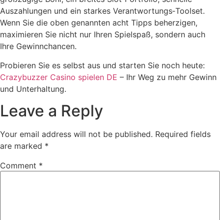
Auszahlungen und ein starkes Verantwortungs‑Toolset.
Wenn Sie die oben genannten acht Tipps beherzigen,
maximieren Sie nicht nur Ihren Spielspaß, sondern auch
Ihre Gewinnchancen.
Probieren Sie es selbst aus und starten Sie noch heute:
Crazybuzzer Casino spielen DE
– Ihr Weg zu mehr Gewinn
und Unterhaltung.
Leave a Reply
Your email address will not be published.
Required fields
are marked
*
Comment
*