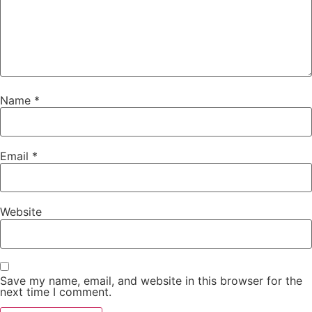
Name
*
Email
*
Website
Save my name, email, and website in this browser for the
next time I comment.