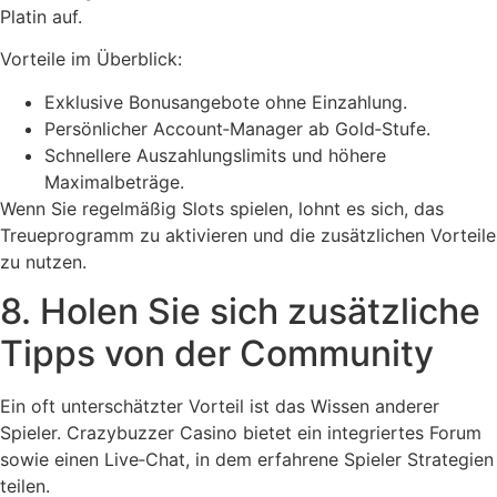
Platin auf.
Vorteile im Überblick:
Exklusive Bonusangebote ohne Einzahlung.
Persönlicher Account‑Manager ab Gold‑Stufe.
Schnellere Auszahlungslimits und höhere
Maximalbeträge.
Wenn Sie regelmäßig Slots spielen, lohnt es sich, das
Treueprogramm zu aktivieren und die zusätzlichen Vorteile
zu nutzen.
8. Holen Sie sich zusätzliche
Tipps von der Community
Ein oft unterschätzter Vorteil ist das Wissen anderer
Spieler. Crazybuzzer Casino bietet ein integriertes Forum
sowie einen Live‑Chat, in dem erfahrene Spieler Strategien
teilen.