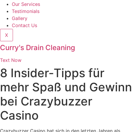
Our Services
Testimonials
Gallery
Contact Us
X
Curry's Drain Cleaning
Text Now
8 Insider‑Tipps für
mehr Spaß und Gewinn
bei Crazybuzzer
Casino
Crazybuzzer Casino hat sich in den letzten Jahren als