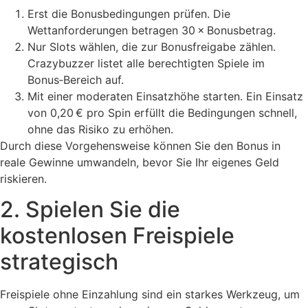
Erst die Bonusbedingungen prüfen. Die
Wettanforderungen betragen 30 × Bonusbetrag.
Nur Slots wählen, die zur Bonusfreigabe zählen.
Crazybuzzer listet alle berechtigten Spiele im
Bonus‑Bereich auf.
Mit einer moderaten Einsatzhöhe starten. Ein Einsatz
von 0,20 € pro Spin erfüllt die Bedingungen schnell,
ohne das Risiko zu erhöhen.
Durch diese Vorgehensweise können Sie den Bonus in
reale Gewinne umwandeln, bevor Sie Ihr eigenes Geld
riskieren.
2. Spielen Sie die
kostenlosen Freispiele
strategisch
Freispiele ohne Einzahlung sind ein starkes Werkzeug, um