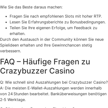
Wie Sie das Beste daraus machen:
Fragen Sie nach empfohlenen Slots mit hoher RTP.
Lesen Sie Erfahrungsberichte zu Bonusbedingungen.
Teilen Sie Ihre eigenen Erfolge, um Feedback zu
erhalten.
Durch den Austausch in der Community können Sie neue
Spielideen erhalten und Ihre Gewinnchancen stetig
verbessern.
FAQ – Häufige Fragen zu
Crazybuzzer Casino
Q: Wie schnell sind Auszahlungen bei Crazybuzzer Casino?
A: Die meisten E‑Wallet‑Auszahlungen werden innerhalb
von 24 Stunden bearbeitet. Banküberweisungen benötigen
2‑5 Werktage.