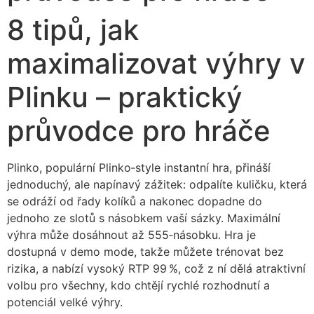
8 tipů, jak
maximalizovat výhry v
Plinku – praktický
průvodce pro hráče
Plinko, populární Plinko‑style instantní hra, přináší
jednoduchý, ale napínavý zážitek: odpalíte kuličku, která
se odráží od řady kolíků a nakonec dopadne do
jednoho ze slotů s násobkem vaší sázky. Maximální
výhra může dosáhnout až 555‑násobku. Hra je
dostupná v demo mode, takže můžete trénovat bez
rizika, a nabízí vysoký RTP 99 %, což z ní dělá atraktivní
volbu pro všechny, kdo chtějí rychlé rozhodnutí a
potenciál velké výhry.