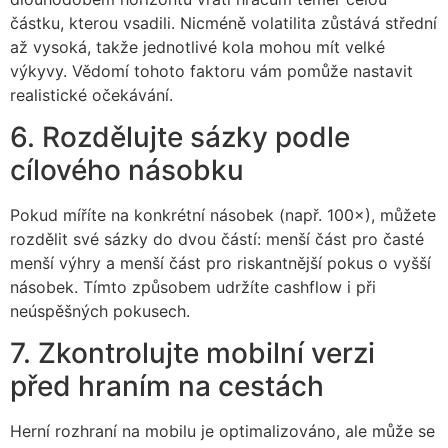
částku, kterou vsadili. Nicméně volatilita zůstává střední
až vysoká, takže jednotlivé kola mohou mít velké
výkyvy. Vědomí tohoto faktoru vám pomůže nastavit
realistické očekávání.
6. Rozdělujte sázky podle
cílového násobku
Pokud míříte na konkrétní násobek (např. 100×), můžete
rozdělit své sázky do dvou částí: menší část pro časté
menší výhry a menší část pro riskantnější pokus o vyšší
násobek. Tímto způsobem udržíte cashflow i při
neúspěšných pokusech.
7. Zkontrolujte mobilní verzi
před hraním na cestách
Herní rozhraní na mobilu je optimalizováno, ale může se