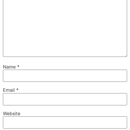
Name
*
Email
*
Website