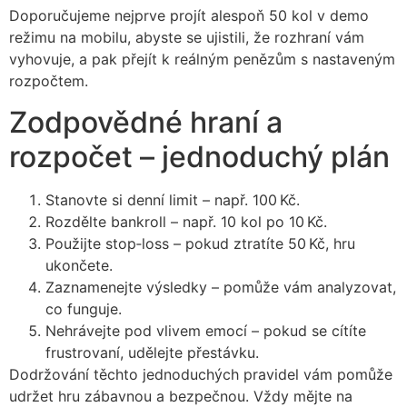
Doporučujeme nejprve projít alespoň 50 kol v demo
režimu na mobilu, abyste se ujistili, že rozhraní vám
vyhovuje, a pak přejít k reálným penězům s nastaveným
rozpočtem.
Zodpovědné hraní a
rozpočet – jednoduchý plán
Stanovte si denní limit – např. 100 Kč.
Rozdělte bankroll – např. 10 kol po 10 Kč.
Použijte stop‑loss – pokud ztratíte 50 Kč, hru
ukončete.
Zaznamenejte výsledky – pomůže vám analyzovat,
co funguje.
Nehrávejte pod vlivem emocí – pokud se cítíte
frustrovaní, udělejte přestávku.
Dodržování těchto jednoduchých pravidel vám pomůže
udržet hru zábavnou a bezpečnou. Vždy mějte na