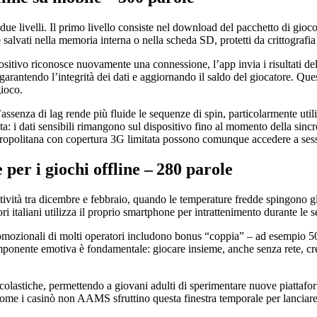
a due livelli. Il primo livello consiste nel download del pacchetto di gio
o salvati nella memoria interna o nella scheda SD, protetti da crittogra
sitivo riconosce nuovamente una connessione, l’app invia i risultati delle
 garantendo l’integrità dei dati e aggiornando il saldo del giocatore. Q
gioco.
l’assenza di lag rende più fluide le sequenze di spin, particolarmente util
ta: i dati sensibili rimangono sul dispositivo fino al momento della sinc
n metropolitana con copertura 3G limitata possono comunque accedere a se
 per i giochi offline – 280 parole
ttività tra dicembre e febbraio, quando le temperature fredde spingono g
ri italiani utilizza il proprio smartphone per intrattenimento durante le se
mozionali di molti operatori includono bonus “coppia” – ad esempio 50 
mponente emotiva è fondamentale: giocare insieme, anche senza rete, cre
 scolastiche, permettendo a giovani adulti di sperimentare nuove piattaf
come i casinò non AAMS sfruttino questa finestra temporale per lanciar