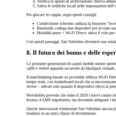
Verifica lo spazio di archiviazione: riserva alme
Attiva le notifiche locali nelle impostazioni dell
Per giocare in coppia, segui questi consigli:
Condivisione schermo: utilizza la funzione “Scre
Bluetooth: collega due dispositivi per avviare u
Modalità aereo + Wi‑Fi Direct: attiva il volo per e
Con questi passaggi, San Valentino diventerà una serata 
8. Il futuro dei bonus e delle esp
Le prossime generazioni di casinò mobile stanno sperim
caffè e vedere apparire un tavolo da blackjack virtual
Il matchmaking basato su proximity utilizza Wi‑Fi Dire
tempo reale, con leaderboard locali che si sincronizzan
Arrow
– attivati solo quando il dispositivo rileva la pre
Worstlobby prevede che entro il 2026 i nuovi casino no
licenza AAMS seguiranno, ma dovranno adeguare i loro s
Queste innovazioni renderanno San Valentino ancora pi
fondono in un unico flusso di divertimento.