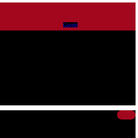
Google