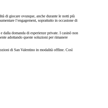
ilità di giocare ovunque, anche durante le notti più
r aumentare l’engagement, soprattutto in occasione di
G e dalla domanda di esperienze private. I casinò non
ente adottando queste soluzioni per rimanere
omozioni di San Valentino in modalità offline. Così