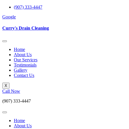
Skip
(907) 333-4447
to
Google
content
Curry's Drain Cleaning
Home
About Us
Our Services
Testimonials
Gallery
Contact Us
X
Call Now
(907) 333-4447
Home
About Us