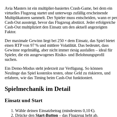
Avia Masters ist ein multiplier‑basiertes Crash‑Game, bei dem ein
virtuelles Flugzeug startet und unterwegs zufällig erscheinende
Multiplikatoren sammelt. Der Spieler muss entscheiden, wann er per
Cash‑Out aussteigt, bevor das Flugzeug abstürzt. Jeder erfolgreiche
Cash‑Out multipliziert den Einsatz um den aktuell angezeigten
Faktor.
Der maximale Gewinn liegt bei 250 × dem Einsatz, das Spiel bietet
einen RTP von 97 % und mittlere Volatilität. Das bedeutet, dass
Gewinne regelmäßig, aber nicht immer riesig ausfallen – ideal für
Spieler, die ein ausgewogenes Risiko‑ und Belohnungsprofil
suchen.
Ein Demo‑Modus steht jederzeit zur Verfügung. So können
Neulinge das Spiel kostenlos testen, ohne Geld zu riskieren, und
erfahren, wie das Timing beim Cash‑Out funktioniert.
Spielmechanik im Detail
Einsatz und Start
Wähle deinen Einsatzbetrag (mindestens 0,10 €).
Drücke den
Start‑Button
– das Flugzeug hebt ab.