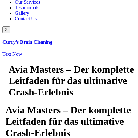
Our Services
Testimonials
Gallery
Contact Us
X
Curry's Drain Cleaning
Text Now
Avia Masters – Der komplette
Leitfaden für das ultimative
Crash‑Erlebnis
Avia Masters – Der komplette
Leitfaden für das ultimative
Crash‑Erlebnis