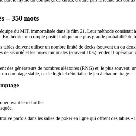
.
és – 350 mots
l’équipe du MIT, immortalisée dans le film
21
. Leur méthode consistait 
ot. En théorie, un compte positif indique une plus grande probabilité de 
 tables doivent utiliser un nombre limité de decks (souvent un ou deux)
pes de sécurité et les mises minimales (souvent 10 €) rendent l’opérati
sent des générateurs de nombres aléatoires (RNG) et, le plus souvent, 
n comptage stable, car le logiciel réinitialise le jeu à chaque tirage.
comptage
ouer avant le reshuffle.
isquée.
ouve parfois dans les salles de poker en ligne qui offrent des tables « l