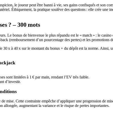
uspicion, le joueur peut être banni à vie, ses gains confisqués et son co
el. Éthiquement, la pratique soulève des questions : elle crée une inéga
ses ? – 300 mots
oueurs. Le bonus de bienvenue le plus répandu est le « match » : le casin
ash‑back (remboursement d’un pourcentage des pertes) et les promotions d
 de 30 x à 40 x sur le montant du bonus + du dépôt est la norme. Ainsi,
lackjack
ises sont limitées à 1 € par main, rendant l’EV très faible.
nt d’investir.
nditions
de mise. Cette contrainte empêche d’appliquer une progression de mise a
on allongée, augmentant la variance et le risque de pertes importantes.