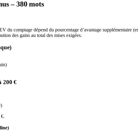
nus – 380 mots
L’EV du comptage dépend du pourcentage d’avantage supplémentaire (env
tion des gains au total des mises exigées.
ique)
ain)
à 200 €
e)
 €.
ine)