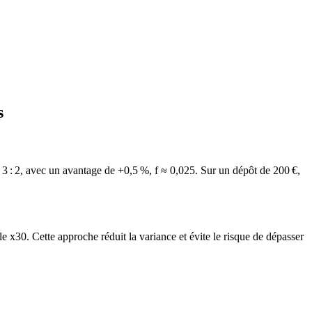
s
le 3 : 2, avec un avantage de +0,5 %, f ≈ 0,025. Sur un dépôt de 200 €,
 x30. Cette approche réduit la variance et évite le risque de dépasser