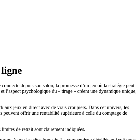
 ligne
e connecte depuis son salon, la promesse d’un jeu où la stratégie peut
er, et l’aspect psychologique du « tirage » créent une dynamique unique,
k aux jeux en direct avec de vrais croupiers. Dans cet univers, les
s peuvent offrir une rentabilité supérieure à celle du comptage de
 limites de retrait sont clairement indiquées.
oposés par les sites français. La comparaison détaillée qui suit vous