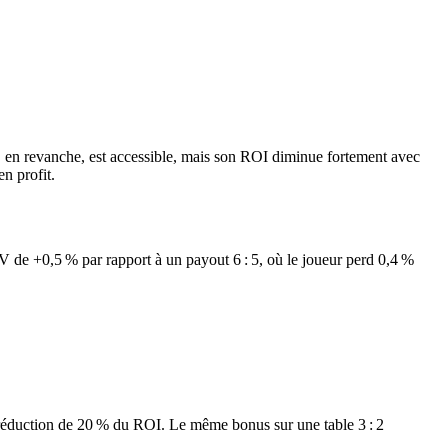
us, en revanche, est accessible, mais son ROI diminue fortement avec
n profit.
EV de +0,5 % par rapport à un payout 6 : 5, où le joueur perd 0,4 %
e réduction de 20 % du ROI. Le même bonus sur une table 3 : 2