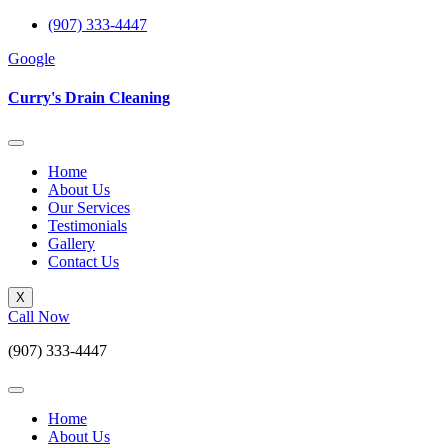
Skip
(907) 333-4447
to
Google
content
Curry's Drain Cleaning
Home
About Us
Our Services
Testimonials
Gallery
Contact Us
X
Call Now
(907) 333-4447
Home
About Us