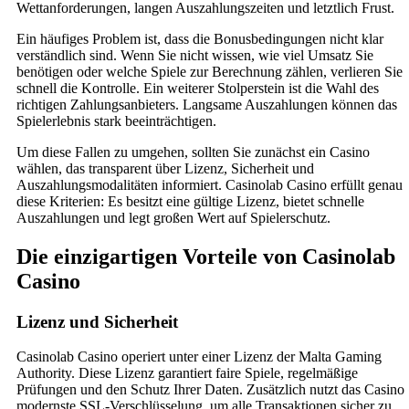
Wettanforderungen, langen Auszahlungszeiten und letztlich Frust.
Ein häufiges Problem ist, dass die Bonusbedingungen nicht klar
verständlich sind. Wenn Sie nicht wissen, wie viel Umsatz Sie
benötigen oder welche Spiele zur Berechnung zählen, verlieren Sie
schnell die Kontrolle. Ein weiterer Stolperstein ist die Wahl des
richtigen Zahlungsanbieters. Langsame Auszahlungen können das
Spielerlebnis stark beeinträchtigen.
Um diese Fallen zu umgehen, sollten Sie zunächst ein Casino
wählen, das transparent über Lizenz, Sicherheit und
Auszahlungsmodalitäten informiert. Casinolab Casino erfüllt genau
diese Kriterien: Es besitzt eine gültige Lizenz, bietet schnelle
Auszahlungen und legt großen Wert auf Spielerschutz.
Die einzigartigen Vorteile von Casinolab
Casino
Lizenz und Sicherheit
Casinolab Casino operiert unter einer Lizenz der Malta Gaming
Authority. Diese Lizenz garantiert faire Spiele, regelmäßige
Prüfungen und den Schutz Ihrer Daten. Zusätzlich nutzt das Casino
modernste SSL‑Verschlüsselung, um alle Transaktionen sicher zu