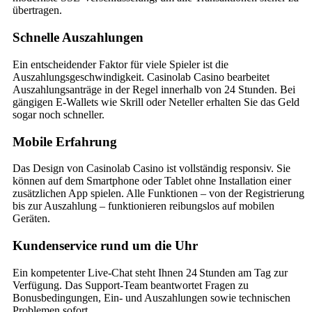
übertragen.
Schnelle Auszahlungen
Ein entscheidender Faktor für viele Spieler ist die
Auszahlungsgeschwindigkeit. Casinolab Casino bearbeitet
Auszahlungsanträge in der Regel innerhalb von 24 Stunden. Bei
gängigen E‑Wallets wie Skrill oder Neteller erhalten Sie das Geld
sogar noch schneller.
Mobile Erfahrung
Das Design von Casinolab Casino ist vollständig responsiv. Sie
können auf dem Smartphone oder Tablet ohne Installation einer
zusätzlichen App spielen. Alle Funktionen – von der Registrierung
bis zur Auszahlung – funktionieren reibungslos auf mobilen
Geräten.
Kundenservice rund um die Uhr
Ein kompetenter Live‑Chat steht Ihnen 24 Stunden am Tag zur
Verfügung. Das Support‑Team beantwortet Fragen zu
Bonusbedingungen, Ein‑ und Auszahlungen sowie technischen
Problemen sofort.