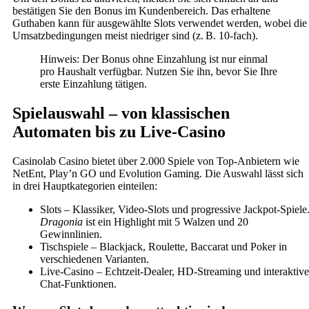
bestätigen Sie den Bonus im Kundenbereich. Das erhaltene
Guthaben kann für ausgewählte Slots verwendet werden, wobei die
Umsatzbedingungen meist niedriger sind (z. B. 10‑fach).
Hinweis: Der Bonus ohne Einzahlung ist nur einmal
pro Haushalt verfügbar. Nutzen Sie ihn, bevor Sie Ihre
erste Einzahlung tätigen.
Spielauswahl – von klassischen
Automaten bis zu Live‑Casino
Casinolab Casino bietet über 2.000 Spiele von Top‑Anbietern wie
NetEnt, Play’n GO und Evolution Gaming. Die Auswahl lässt sich
in drei Hauptkategorien einteilen:
Slots – Klassiker, Video‑Slots und progressive Jackpot‑Spiele
Dragonia
ist ein Highlight mit 5 Walzen und 20
Gewinnlinien.
Tischspiele – Blackjack, Roulette, Baccarat und Poker in
verschiedenen Varianten.
Live‑Casino – Echtzeit-Dealer, HD-Streaming und interaktive
Chat‑Funktionen.