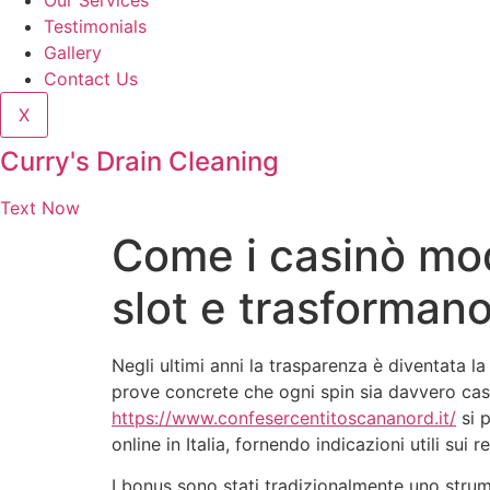
Our Services
Testimonials
Gallery
Contact Us
X
Curry's Drain Cleaning
Text Now
Come i casinò mod
slot e trasformano
Negli ultimi anni la trasparenza è diventata l
prove concrete che ogni spin sia davvero casu
https://www.confesercentitoscananord.it/
si p
online in Italia, fornendo indicazioni utili sui r
I bonus sono stati tradizionalmente uno strum