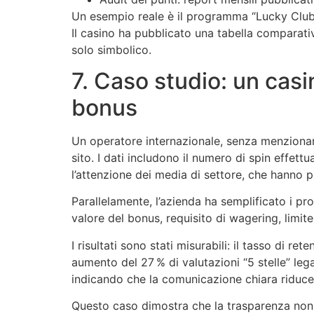
Un esempio reale è il programma “Lucky Club” 
Il casino ha pubblicato una tabella comparati
solo simbolico.
7. Caso studio: un casi
bonus
Un operatore internazionale, senza menzionar
sito. I dati includono il numero di spin effett
l’attenzione dei media di settore, che hanno p
Parallelamente, l’azienda ha semplificato i pro
valore del bonus, requisito di wagering, limite 
I risultati sono stati misurabili: il tasso di r
aumento del 27 % di valutazioni “5 stelle” lega
indicando che la comunicazione chiara riduce i
Questo caso dimostra che la trasparenza non 