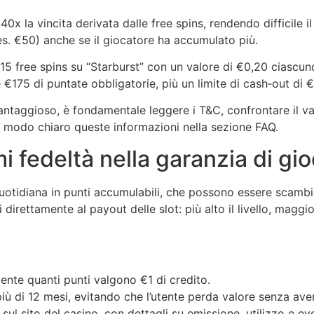
0x la vincita derivata dalle free spins, rendendo difficile il
es. €50) anche se il giocatore ha accumulato più.
5 free spins su “Starburst” con un valore di €0,20 ciascuno.
€175 di puntate obbligatorie, più un limite di cash‑out di 
ntaggioso, è fondamentale leggere i T&C, confrontare il valo
n modo chiaro queste informazioni nella sezione FAQ.
mi fedeltà nella garanzia di gi
quotidiana in punti accumulabili, che possono essere scambi
direttamente al payout delle slot: più alto il livello, maggi
ente quanti punti valgono €1 di credito.
iù di 12 mesi, evitando che l’utente perda valore senza ave
 sul sito del casino, con dettagli su emissione, utilizzo e e