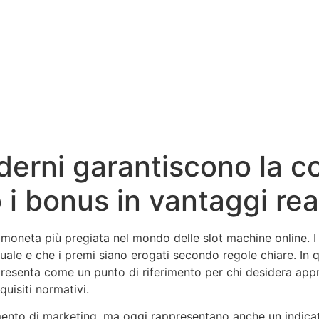
erni garantiscono la co
 i bonus in vantaggi rea
a moneta più pregiata nel mondo delle slot machine online. I 
ale e che i premi siano erogati secondo regole chiare. In 
resenta come un punto di riferimento per chi desidera appro
equisiti normativi.
ento di marketing, ma oggi rappresentano anche un indicator