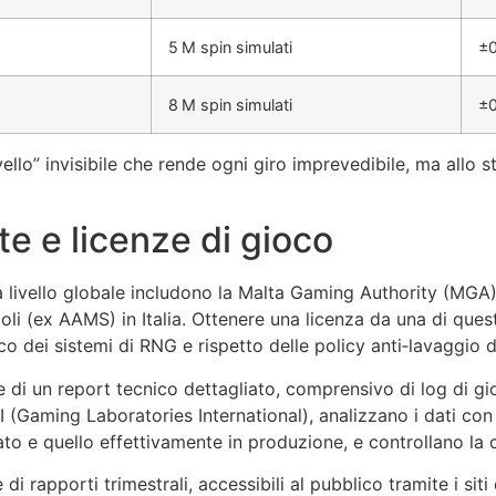
5 M spin simulati
±0
8 M spin simulati
±0
rvello” invisibile che rende ogni giro imprevedibile, ma allo 
te e licenze di gioco
i a livello globale includono la Malta Gaming Authority (M
i (ex AAMS) in Italia. Ottenere una licenza da una di queste
co dei sistemi di RNG e rispetto delle policy anti‑lavaggio 
e di un report tecnico dettagliato, comprensivo di log di gioc
I (Gaming Laboratories International), analizzano i dati con 
ato e quello effettivamente in produzione, e controllano la
i rapporti trimestrali, accessibili al pubblico tramite i sit