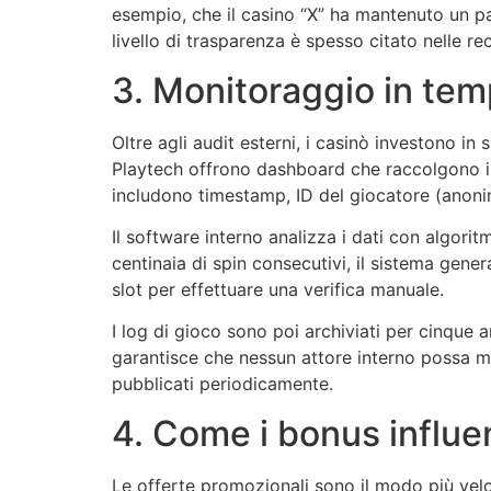
esempio, che il casino “X” ha mantenuto un pay
livello di trasparenza è spesso citato nelle re
3. Monitoraggio in temp
Oltre agli audit esterni, i casinò investono i
Playtech offrono dashboard che raccolgono i lo
includono timestamp, ID del giocatore (anonim
Il software interno analizza i dati con algori
centinaia di spin consecutivi, il sistema gen
slot per effettuare una verifica manuale.
I log di gioco sono poi archiviati per cinque 
garantisce che nessun attore interno possa man
pubblicati periodicamente.
4. Come i bonus influen
Le offerte promozionali sono il modo più veloc