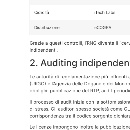
Ciclicità
iTech Labs
Distribuzione
eCOGRA
Grazie a questi controlli, l’RNG diventa il “ce
indipendenti.
2. Auditing indipenden
Le autorità di regolamentazione più influent
(UKGC) e l’Agenzia delle Dogane e dei Monopol
obblighi: pubblicazione del RTP, audit periodi
Il processo di audit inizia con la sottomission
di stress. Gli auditor, spesso società come GL
corrispondenza tra il codice sorgente dichiar
Le licenze impongono inoltre la pubblicazione d