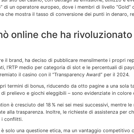
di un operatore europeo, dove i membri di livello “Gold” ot
va che mostra il tasso di conversione dei punti in denaro, r
nò online che ha rivoluzionato
e il brand, ha deciso di pubblicare mensilmente i propri r
uati, l’RTP medio per categoria di slot e le percentuali di pa
remiato il casino con il “Transparency Award” per il 2024.
pri termini di bonus, riducendo da otto pagine a una sola tab
di prelievo e giochi eleggibili – sono evidenziate in colore d
etention è cresciuto del 18 % nei sei mesi successivi, mentre 
te alla trasparenza. Inoltre, le richieste di assistenza per 
 conflitti.
è solo una questione etica, ma un vantaggio competitivo ca