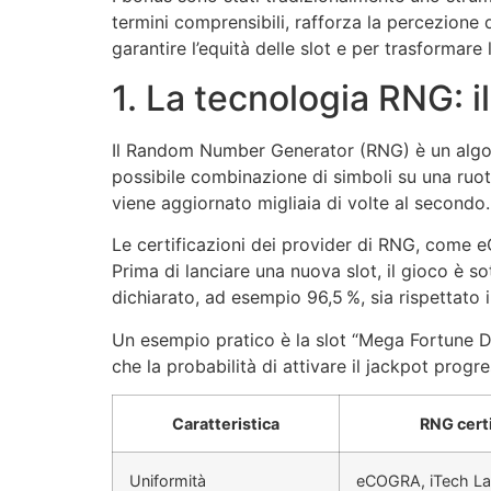
termini comprensibili, rafforza la percezione 
garantire l’equità delle slot e per trasformare 
1. La tecnologia RNG: il
Il Random Number Generator (RNG) è un algor
possibile combinazione di simboli su una ruot
viene aggiornato migliaia di volte al secondo.
Le certificazioni dei provider di RNG, come eC
Prima di lanciare una nuova slot, il gioco è so
dichiarato, ad esempio 96,5 %, sia rispettato 
Un esempio pratico è la slot “Mega Fortune Dr
che la probabilità di attivare il jackpot prog
Caratteristica
RNG certi
Uniformità
eCOGRA, iTech L