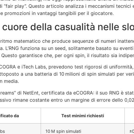
di “fair play”. Questo articolo analizza i meccanismi tecnic
le promozioni in vantaggi tangibili per il giocatore.
 cuore della casualità nelle sl
itmo matematico che produce sequenze di numeri inattendi
a. L’RNG funziona su un seed, solitamente basato su eventi f
 Questo garantisce che, per ogni spin, il risultato sia indi
OGRA e iTech Labs, prevedono test rigorosi di uniformità, pe
ttoposto a una batteria di 10 milioni di spin simulati per ver
in media.
eams” di NetEnt, certificata da eCOGRA: il suo RNG è stato
ressivo rimane costante entro un margine di errore dello 0,02
ficato da
Test minimi richiesti
abs
10 M spin simulati
±0