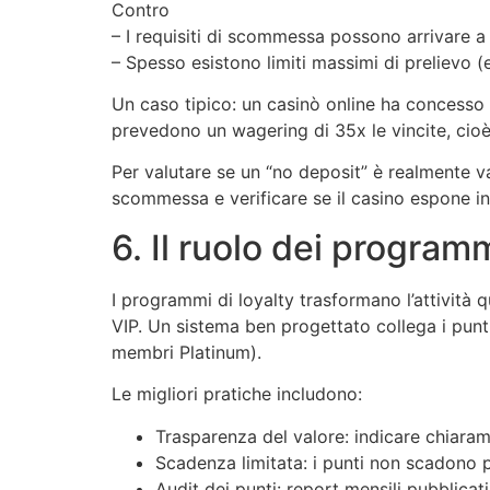
Contro
– I requisiti di scommessa possono arrivare a 4
– Spesso esistono limiti massimi di prelievo (
Un caso tipico: un casinò online ha concesso 1
prevedono un wagering di 35x le vincite, cioè 
Per valutare se un “no deposit” è realmente va
scommessa e verificare se il casino espone i
6. Il ruolo dei program
I programmi di loyalty trasformano l’attività 
VIP. Un sistema ben progettato collega i punti 
membri Platinum).
Le migliori pratiche includono:
Trasparenza del valore: indicare chiaram
Scadenza limitata: i punti non scadono p
Audit dei punti: report mensili pubblicati