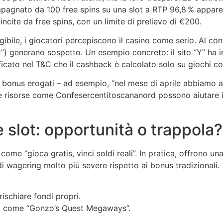
nato da 100 free spins su una slot a RTP 96,8 % appare al
incite da free spins, con un limite di prelievo di €200.
gibile, i giocatori percepiscono il casino come serio. Al con
pot”) generano sospetto. Un esempio concreto: il sito “Y” ha 
ficato nel T&C che il cashback è calcolato solo su giochi c
sui bonus erogati – ad esempio, “nel mese di aprile abbiamo 
 Le risorse come Confesercentitoscananord possono aiutare i
 slot: opportunità o trappola?
ome “gioca gratis, vinci soldi reali”. In pratica, offrono 
di wagering molto più severe rispetto ai bonus tradizionali.
ischiare fondi propri.
ve, come “Gonzo’s Quest Megaways”.