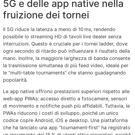
5G e delle app native nella
fruizione dei tornei
Il 5G riduce la latenza a meno di 10 ms, rendendo
possibile lo streaming HD di tavoli live dealer senza
interruzioni. Questo è cruciale per i tornei ladder, dove
ogni secondo di ritardo può influenzare il risultato della
mano. Inoltre, la maggiore larghezza di banda consente
la trasmissione simultanea di più feed video, ideale per
le “multi‑table tournaments” che stanno guadagnando
popolarità.
Le app native offrono prestazioni superiori rispetto alle
web‑app PWAs: accesso diretto a fotocamere, sensori
di movimento e notifiche push più affidabili. Tuttavia, le
PWAs riducono i costi di sviluppo, poiché un unico
codice copre Android, iOS e desktop. Una piattaforma
che ha lanciato una app “tournament‑first” ha registrato
un incremento del 15 % di utenti attivi giornalieri, poiché