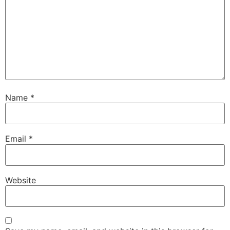
Name
*
Email
*
Website