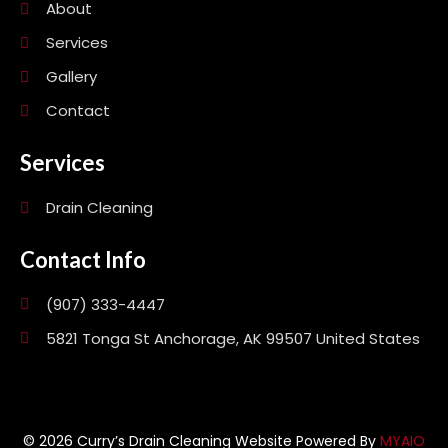
About
Services
Gallery
Contact
Services
Drain Cleaning
Contact Info
(907) 333-4447
5821 Tonga St Anchorage, AK 99507 United States
© 2026 Curry’s Drain Cleaning Website Powered By
MYAIO