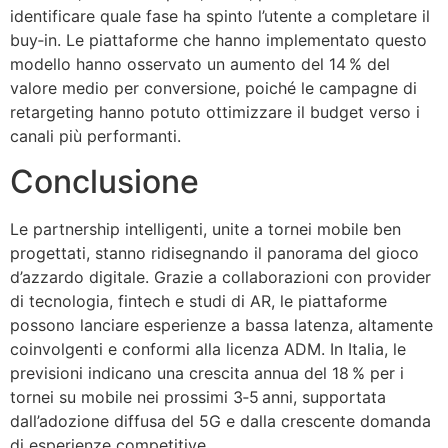
identificare quale fase ha spinto l’utente a completare il
buy‑in. Le piattaforme che hanno implementato questo
modello hanno osservato un aumento del 14 % del
valore medio per conversione, poiché le campagne di
retargeting hanno potuto ottimizzare il budget verso i
canali più performanti.
Conclusione
Le partnership intelligenti, unite a tornei mobile ben
progettati, stanno ridisegnando il panorama del gioco
d’azzardo digitale. Grazie a collaborazioni con provider
di tecnologia, fintech e studi di AR, le piattaforme
possono lanciare esperienze a bassa latenza, altamente
coinvolgenti e conformi alla licenza ADM. In Italia, le
previsioni indicano una crescita annua del 18 % per i
tornei su mobile nei prossimi 3‑5 anni, supportata
dall’adozione diffusa del 5G e dalla crescente domanda
di esperienze competitive.