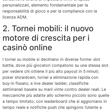
personalizzati, elemento fondamentale per la
responsabilità di gioco e per la compliance con la
licenza ADM.
2. Tornei mobili: il nuovo
motore di crescita per i
casinò online
I tornei su mobile si declinano in diverse forme: slot
battle, dove più giocatori competono su una stessa slot
per vedere chi ottiene il più alto payout in 5 minuti;
poker showdown, tornei a eliminazione rapida con
buy‑in fissato; e live dealer ladder, classifiche
settimanali basate su mani vinte contro dealer reali. Le
meccaniche più adatte allo schermo piccolo sono quelle
a tempo limitato, con leaderboard che si aggiornano in
tempo reale e notifiche push che spingono l’utente a