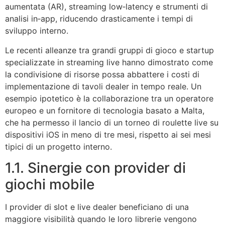
aumentata (AR), streaming low‑latency e strumenti di
analisi in‑app, riducendo drasticamente i tempi di
sviluppo interno.
Le recenti alleanze tra grandi gruppi di gioco e startup
specializzate in streaming live hanno dimostrato come
la condivisione di risorse possa abbattere i costi di
implementazione di tavoli dealer in tempo reale. Un
esempio ipotetico è la collaborazione tra un operatore
europeo e un fornitore di tecnologia basato a Malta,
che ha permesso il lancio di un torneo di roulette live su
dispositivi iOS in meno di tre mesi, rispetto ai sei mesi
tipici di un progetto interno.
1.1. Sinergie con provider di
giochi mobile
I provider di slot e live dealer beneficiano di una
maggiore visibilità quando le loro librerie vengono