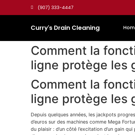
(907) 333-4447
Curry's Drain Cleaning
Hom
Comment la foncti
ligne protège les 
Comment la foncti
ligne protège les 
Depuis quelques années, les jackpots progress
d’euros sur des machines comme Mega Fortune
du plaisir : d’un côté l’excitation d’un gain qu