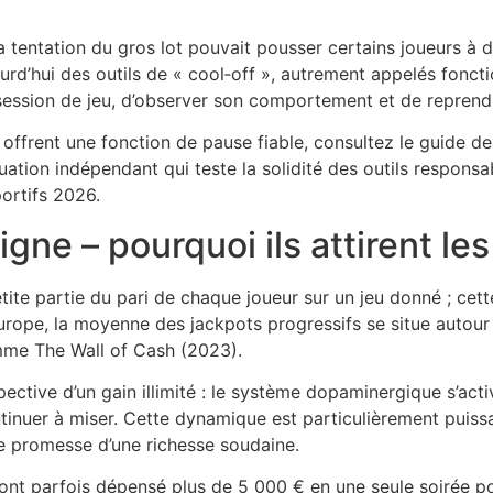
tentation du gros lot pouvait pousser certains joueurs à dé
rd’hui des outils de « cool‑off », autrement appelés foncti
session de jeu, d’observer son comportement et de reprend
offrent une fonction de pause fiable, consultez le guide d
tion indépendant qui teste la solidité des outils responsab
portifs 2026.
ligne – pourquoi ils attirent l
tite partie du pari de chaque joueur sur un jeu donné ; cet
urope, la moyenne des jackpots progressifs se situe autour
omme The Wall of Cash (2023).
ctive d’un gain illimité : le système dopaminergique s’activ
ontinuer à miser. Cette dynamique est particulièrement puiss
te promesse d’une richesse soudaine.
nt parfois dépensé plus de 5 000 € en une seule soirée pou