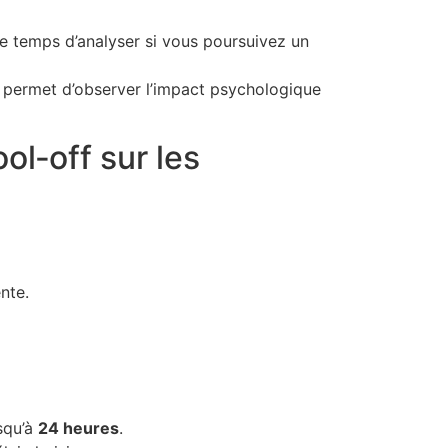
e temps d’analyser si vous poursuivez un
s permet d’observer l’impact psychologique
ol‑off sur les
nte.
squ’à
24 heures
.