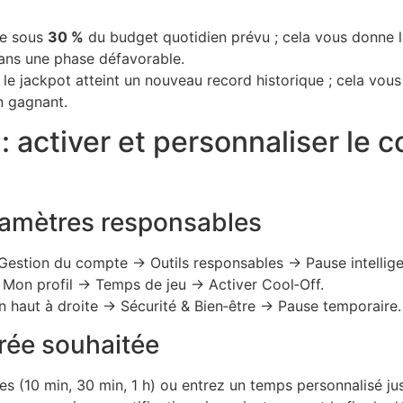
te sous
30 %
du budget quotidien prévu ; cela vous donne l
dans une phase défavorable.
le jackpot atteint un nouveau record historique ; cela vou
in gagnant.
 activer et personnaliser le co
ramètres responsables
Gestion du compte → Outils responsables → Pause intellige
→ Mon profil → Temps de jeu → Activer Cool‑Off.
en haut à droite → Sécurité & Bien‑être → Pause temporaire.
urée souhaitée
es (10 min, 30 min, 1 h) ou entrez un temps personnalisé ju