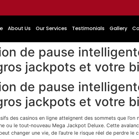
e
About Us
Our Services
Testimonials
Gallery
Co
on de pause intelligent
gros jackpots et votre b
on de pause intelligent
gros jackpots et votre b
ifs des casinos en ligne atteignent des sommets que l’on ne
 ou le tout‑nouveau Mega Jackpot Deluxe. Cette avalanch
i peut changer une vie, de l’autre le risque réel de perdre le 