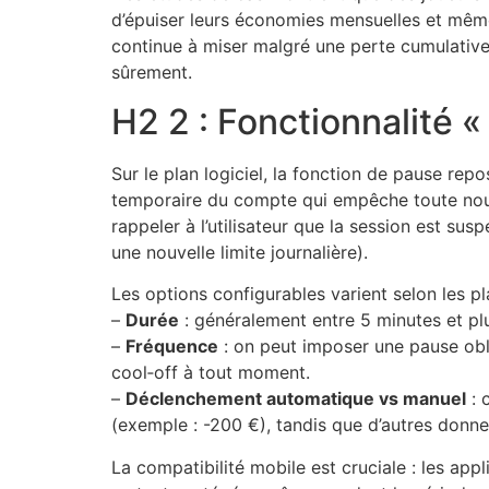
d’épuiser leurs économies mensuelles et même
continue à miser malgré une perte cumulative
sûrement.
H2 2 : Fonctionnalité «
Sur le plan logiciel, la fonction de pause repo
temporaire du compte qui empêche toute nouv
rappeler à l’utilisateur que la session est s
une nouvelle limite journalière).
Les options configurables varient selon les p
–
Durée
: généralement entre 5 minutes et plus
–
Fréquence
: on peut imposer une pause obl
cool‑off à tout moment.
–
Déclenchement automatique vs manuel
: 
(exemple : -200 €), tandis que d’autres donnen
La compatibilité mobile est cruciale : les ap