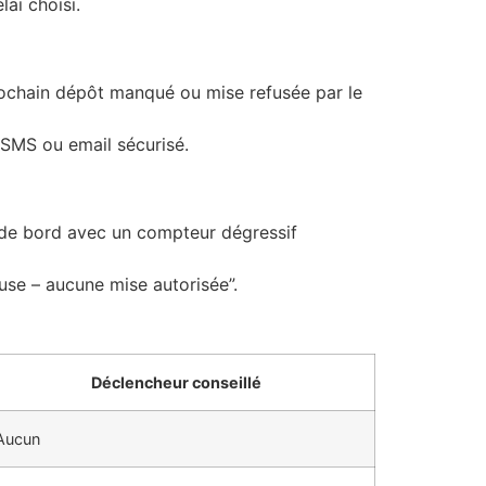
lai choisi.
)
rochain dépôt manqué ou mise refusée par le
 SMS ou email sécurisé.
u de bord avec un compteur dégressif
use – aucune mise autorisée”.
Déclencheur conseillé
Aucun