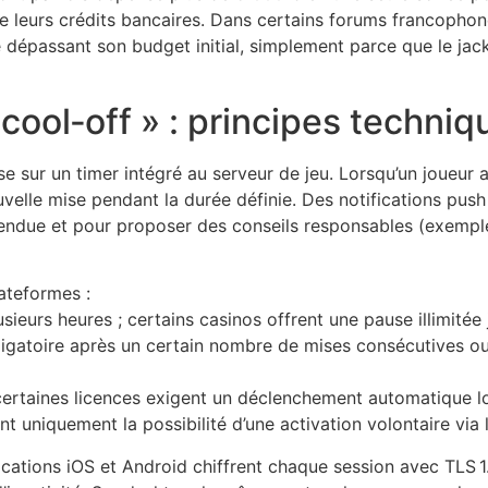
 leurs crédits bancaires. Dans certains forums francophone
 dépassant son budget initial, simplement parce que le ja
 cool‑off » : principes techn
se sur un timer intégré au serveur de jeu. Lorsqu’un joueur a
elle mise pendant la durée définie. Des notifications pus
uspendue et pour proposer des conseils responsables (exemple
lateformes :
ieurs heures ; certains casinos offrent une pause illimitée 
igatoire après un certain nombre de mises consécutives ou 
certaines licences exigent un déclenchement automatique lo
t uniquement la possibilité d’une activation volontaire via 
plications iOS et Android chiffrent chaque session avec TLS