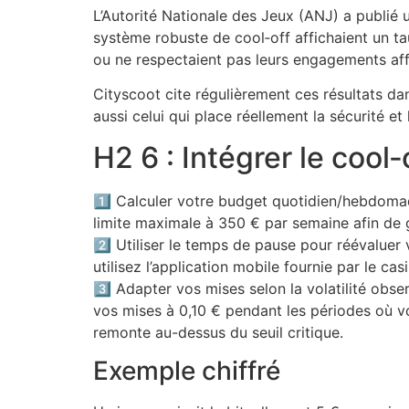
L’Autorité Nationale des Jeux (ANJ) a publié 
système robuste de cool‑off affichaient un tau
ou ne respectaient pas leurs engagements aff
Cityscoot cite régulièrement ces résultats dan
aussi celui qui place réellement la sécurité et
H2 6 : Intégrer le cool‑
1️⃣ Calculer votre budget quotidien/hebdomada
limite maximale à 350 € par semaine afin de
2️⃣ Utiliser le temps de pause pour réévaluer
utilisez l’application mobile fournie par le c
3️⃣ Adapter vos mises selon la volatilité obs
vos mises à 0,10 € pendant les périodes où v
remonte au-dessus du seuil critique.
Exemple chiffré