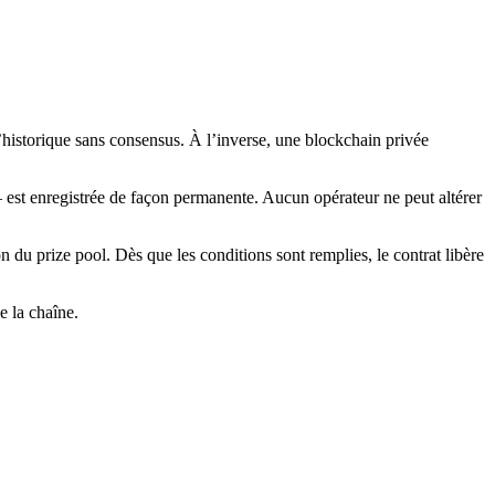
historique sans consensus. À l’inverse, une blockchain privée
 – est enregistrée de façon permanente. Aucun opérateur ne peut altérer
on du prize pool. Dès que les conditions sont remplies, le contrat libère
e la chaîne.