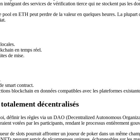
en intégrant des services de vérification tierce qui ne stockent pas les do
ize pool en ETH peut perdre de la valeur en quelques heures. La plupar
at.
locales.
ckchain en temps réel.
ites de mise.
.
de smart contract.
actions blockchain en données compatibles avec les plateformes existante
s totalement décentralisés
oi, définir les règles via un DAO (Decentralized Autonomous Organizat
– seraient votées par les participants, rendant le processus entièrement g
oueur de slots pourrait affronter un joueur de poker dans un même champi
 les NFTs peuvent servir de récompenses uniques, échangeables sur les ma