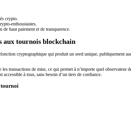
és crypto.
rypto‑enthousiastes.
n de haut paiement et de transparence.
s aux tournois blockchain
onction cryptographique qui produit un seed unique, publiquement audita
 les transactions de mise, ce qui permet à n’importe quel observateur de r
t accessible à tous, sans besoin d’un tiers de confiance.
 tournoi