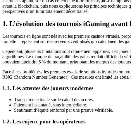
L’article s’appuie sur un cas concret : le tournoi « Crypto‑Champions
avant la blockchain, puis nous expliquerons les principes techniques qui
perspectives d’un futur totalement décentralisé.
1. L’évolution des tournois iGaming avant 
Les tournois en ligne sont nés avec les premiers casinos virtuels, prop
roulette – reposaient sur des serveurs centralisés qui calculaient les gain
Cependant, plusieurs limitations sont rapidement apparues. Les joueurs 
algorithmes. Le manque de traçabilité des gains rendait difficile la véri
pouvaient atteindre 5 % du montant, grignotant les marges des joueurs 
Face à ces problèmes, les premiers essais de solutions hybrides ont vu l
RNG (Random Number Generator). Ces mesures ont limité les abus, mai
1.1. Les attentes des joueurs modernes
Transparence totale sur le calcul des scores.
Paiement instantané, sans intermédiaire.
Sentiment d’équité renforcé par une preuve vérifiable.
1.2. Les enjeux pour les opérateurs