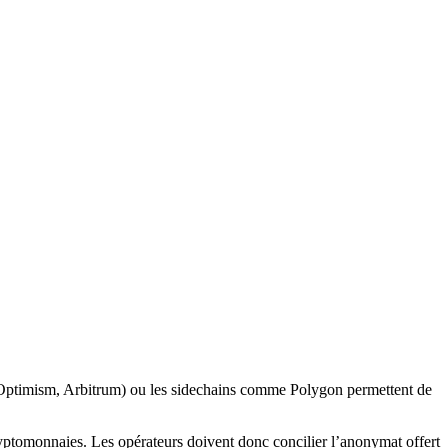
r‑2 (Optimism, Arbitrum) ou les sidechains comme Polygon permettent de
cryptomonnaies. Les opérateurs doivent donc concilier l’anonymat offert