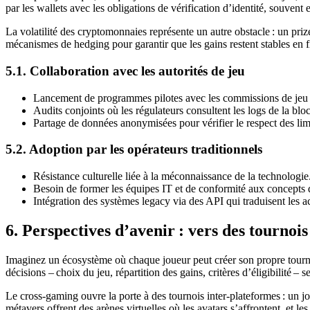
par les wallets avec les obligations de vérification d’identité, souvent 
La volatilité des cryptomonnaies représente un autre obstacle : un pr
mécanismes de hedging pour garantir que les gains restent stables en fi
5.1. Collaboration avec les autorités de jeu
Lancement de programmes pilotes avec les commissions de jeu 
Audits conjoints où les régulateurs consultent les logs de la blo
Partage de données anonymisées pour vérifier le respect des lim
5.2. Adoption par les opérateurs traditionnels
Résistance culturelle liée à la méconnaissance de la technologie
Besoin de former les équipes IT et de conformité aux concepts 
Intégration des systèmes legacy via des API qui traduisent les 
6. Perspectives d’avenir : vers des tournoi
Imaginez un écosystème où chaque joueur peut créer son propre tourn
décisions – choix du jeu, répartition des gains, critères d’éligibilité 
Le cross‑gaming ouvre la porte à des tournois inter‑plateformes : un j
métavers offrent des arènes virtuelles où les avatars s’affrontent, et