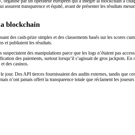
 », organisé par un opérateur européen qui a intégré la blockchain à cha
 assurent transparence et équité, avant de présenter les résultats mesura
la blockchain
osant des cash‑prize simples et des classements basés sur les scores cum
s et publiaient les résultats.
suspectaient des manipulations parce que les logs n’étaient pas accessibl
fication des paiements, surtout lorsqu’il s’agissait de gros jackpots. En 
et des casinos.
e jour. Des API tierces fournissaient des audits externes, tandis que cer
s n’ont jamais offert la transparence totale que réclament les joueur