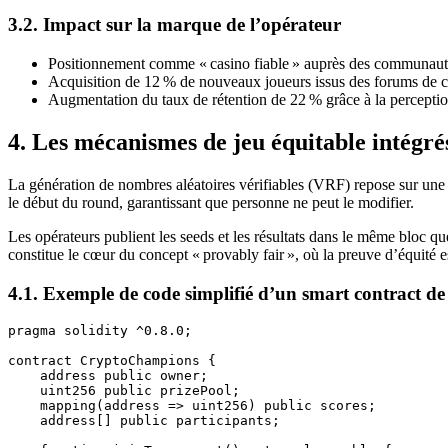
3.2. Impact sur la marque de l’opérateur
Positionnement comme « casino fiable » auprès des communaut
Acquisition de 12 % de nouveaux joueurs issus des forums de c
Augmentation du taux de rétention de 22 % grâce à la perceptio
4. Les mécanismes de jeu équitable intégré
La génération de nombres aléatoires vérifiables (VRF) repose sur une f
le début du round, garantissant que personne ne peut le modifier.
Les opérateurs publient les seeds et les résultats dans le même bloc que
constitue le cœur du concept « provably fair », où la preuve d’équité es
4.1. Exemple de code simplifié d’un smart contract de
pragma solidity ^0.8.0;

contract CryptoChampions {

    address public owner;

    uint256 public prizePool;

    mapping(address => uint256) public scores;

    address[] public participants;
