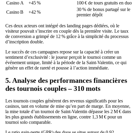
Casino A
+45 %
100 € de tours gratuits en duo
30 % de bonus partagé sur le
Casino B
+42 %
premier dépôt
Ces deux acteurs ont intégré des landing pages dédiées, où le
visiteur pouvait s’inscrire en couple dès la première visite. Le taux
de conversion a grimpé de 12 % grâce à la simplicité du processus
d’inscription double.
Le succès de ces campagnes repose sur la capacité à créer un
sentiment d’exclusivité : le joueur perçoit le tournoi comme un
événement unique, limité à la période de la Saint‑Valentin, ce qui
génère un effet de rareté et pousse à l’action immédiate.
5. Analyse des performances financières
des tournois couples – 310 mots
Les tournois couples génèrent des revenus significatifs pour les
casinos, tant en volume de mise qu’en part de marge. En moyenne,
la mise totale d’un tournoi de Saint‑Valentin dépasse les 2 M € dans
les plus grands établissements en ligne, contre 1,3 M € pour un
tournoi solo comparable.
Le ratio gain‑perte (GPR) des duos se situe autour de 0,92,