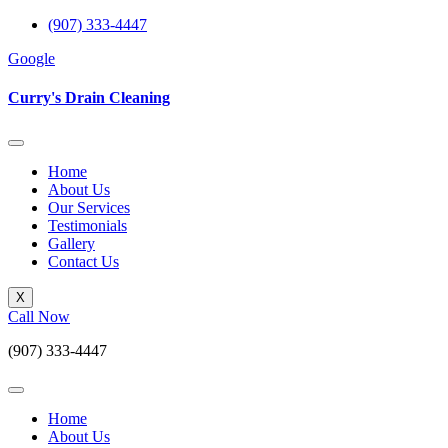
Skip
(907) 333-4447
to
Google
content
Curry's Drain Cleaning
Home
About Us
Our Services
Testimonials
Gallery
Contact Us
X
Call Now
(907) 333-4447
Home
About Us