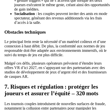
« gesture triggers » qui ne s’activent que lorsque les deux
joueurs exécutent le même geste, créant ainsi des opportunités
de gain inédites.
Socialisation
: les couples peuvent inviter des amis en mode
spectateur, générant des revenus additionnels via les frais
d’accès à la salle.
Obstacles techniques
Le principal frein reste la nécessité d’un matériel coûteux et d’une
connexion à haut débit. De plus, la conformité aux normes de jeu
responsable doit être adaptée aux environnements immersifs, où le
suivi du temps de jeu est plus difficile.
Malgré ces défis, plusieurs opérateurs prévoient d’étendre leurs
offres VR d’ici 2027, en s’appuyant sur des partenariats avec des
studios de développement de jeux d’argent réel et des fournisseurs
de casques AR.
7. Risques et régulation : protéger les
joueurs et assurer l’équité – 320 mots
Les tournois couples introduisent de nouvelles surfaces de fraude,
notamment la collusion entre partenaires pour manipuler les