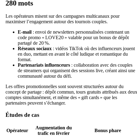
280 mots
Les opérateurs misent sur des campagnes multicanaux pour
maximiser l’engagement autour des tournois couples.
E‑mail
: envoi de newsletters personnalisées contenant un
code promo « LOVE20 » valable pour un bonus de dépôt
partagé de 20 %.
Réseaux sociaux
: vidéos TikTok où des influenceurs jouent
en duo, mettant en avant le côté ludique et romantique du
format.
Partenariats influenceurs
: collaboration avec des couples
de streamers qui organisent des sessions live, créant ainsi une
communauté autour du défi.
Les offres promotionnelles sont souvent structurées autour du
concept de partage : dépôt commun, tours gratuits attribués aux deu
comptes simultanément, et même des « gift cards » que les
partenaires peuvent s’échanger.
Études de cas
Augmentation du
Opérateur
Bonus phare
trafic en février