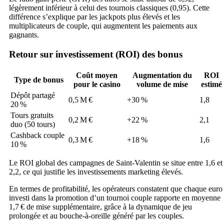
légèrement inférieur à celui des tournois classiques (0,95). Cette
différence s’explique par les jackpots plus élevés et les
multiplicateurs de couple, qui augmentent les paiements aux
gagnants.
Retour sur investissement (ROI) des bonus
Coût moyen
Augmentation du
ROI
Type de bonus
pour le casino
volume de mise
estimé
Dépôt partagé
0,5 M €
+30 %
1,8
20 %
Tours gratuits
0,2 M €
+22 %
2,1
duo (50 tours)
Cashback couple
0,3 M €
+18 %
1,6
10 %
Le ROI global des campagnes de Saint‑Valentin se situe entre 1,6 et
2,2, ce qui justifie les investissements marketing élevés.
En termes de profitabilité, les opérateurs constatent que chaque euro
investi dans la promotion d’un tournoi couple rapporte en moyenne
1,7 € de mise supplémentaire, grâce à la dynamique de jeu
prolongée et au bouche‑à‑oreille généré par les couples.