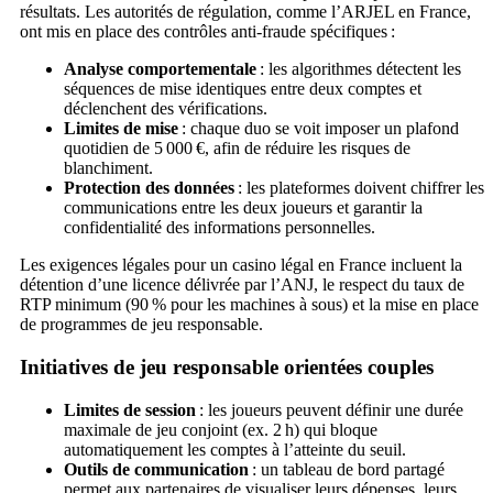
résultats. Les autorités de régulation, comme l’ARJEL en France,
ont mis en place des contrôles anti‑fraude spécifiques :
Analyse comportementale
: les algorithmes détectent les
séquences de mise identiques entre deux comptes et
déclenchent des vérifications.
Limites de mise
: chaque duo se voit imposer un plafond
quotidien de 5 000 €, afin de réduire les risques de
blanchiment.
Protection des données
: les plateformes doivent chiffrer les
communications entre les deux joueurs et garantir la
confidentialité des informations personnelles.
Les exigences légales pour un casino légal en France incluent la
détention d’une licence délivrée par l’ANJ, le respect du taux de
RTP minimum (90 % pour les machines à sous) et la mise en place
de programmes de jeu responsable.
Initiatives de jeu responsable orientées couples
Limites de session
: les joueurs peuvent définir une durée
maximale de jeu conjoint (ex. 2 h) qui bloque
automatiquement les comptes à l’atteinte du seuil.
Outils de communication
: un tableau de bord partagé
permet aux partenaires de visualiser leurs dépenses, leurs