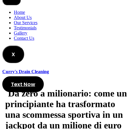
Home
About Us
Our Services
Testimonials
Gallery
Contact Us
X
Curry's Drain Cleaning
Text Now
Da zero a milionario: come un
principiante ha trasformato
una scommessa sportiva in un
jackpot da un milione di euro