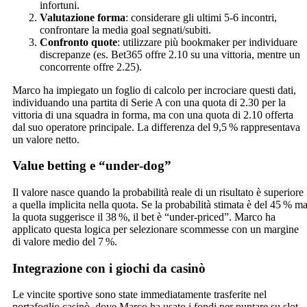
infortuni.
Valutazione forma
: considerare gli ultimi 5‑6 incontri,
confrontare la media goal segnati/subiti.
Confronto quote
: utilizzare più bookmaker per individuare
discrepanze (es. Bet365 offre 2.10 su una vittoria, mentre un
concorrente offre 2.25).
Marco ha impiegato un foglio di calcolo per incrociare questi dati,
individuando una partita di Serie A con una quota di 2.30 per la
vittoria di una squadra in forma, ma con una quota di 2.10 offerta
dal suo operatore principale. La differenza del 9,5 % rappresentava
un valore netto.
Value betting e “under‑dog”
Il valore nasce quando la probabilità reale di un risultato è superiore
a quella implicita nella quota. Se la probabilità stimata è del 45 % m
la quota suggerisce il 38 %, il bet è “under‑priced”. Marco ha
applicato questa logica per selezionare scommesse con un margine
di valore medio del 7 %.
Integrazione con i giochi da casinò
Le vincite sportive sono state immediatamente trasferite nel
portafoglio casinò, dove Marco ha usato i fondi per puntare su slot