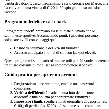
partita di calcio. Questo meccanismo è stato cruciale per Marco, che
ha convertito una vincita di €120 in 30 spin gratuiti su una slot a
jackpot.
Programmi fedeltà e cash‑back
I programmi fedeltà premiano sia le puntate al tavolo che le
scommesse sportive. Accumulando punti, i giocatori possono
sbloccare livelli con vantaggi quali:
Cashback settimanale del 5 % sul turnover.
Accesso anticipato a tornei di slot con jackpot elevati.
Questi programmi sono particolarmente utili per chi vuole mantener
un flusso costante di fondi senza compromettere il bankroll.
Guida pratica per aprire un account
Registrazione
: inserire nome, email e una password
complessa.
Verifica dell’identità
: caricare una foto del documento
d’identità e una bolletta per confermare l’indirizzo.
Impostare i limiti
: scegliere limiti giornalieri di deposito (es.
€100), di perdita (es. €200) e di scommessa per sessione.