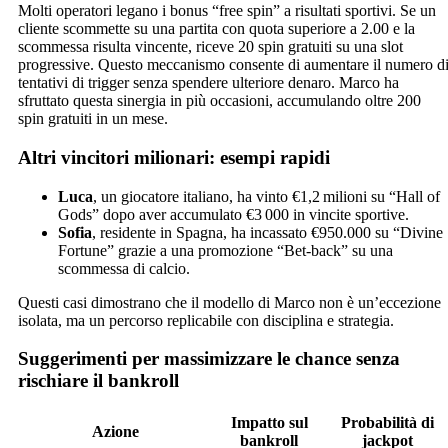
Molti operatori legano i bonus “free spin” a risultati sportivi. Se un
cliente scommette su una partita con quota superiore a 2.00 e la
scommessa risulta vincente, riceve 20 spin gratuiti su una slot
progressive. Questo meccanismo consente di aumentare il numero d
tentativi di trigger senza spendere ulteriore denaro. Marco ha
sfruttato questa sinergia in più occasioni, accumulando oltre 200
spin gratuiti in un mese.
Altri vincitori milionari: esempi rapidi
Luca
, un giocatore italiano, ha vinto €1,2 milioni su “Hall of
Gods” dopo aver accumulato €3 000 in vincite sportive.
Sofia
, residente in Spagna, ha incassato €950.000 su “Divine
Fortune” grazie a una promozione “Bet‑back” su una
scommessa di calcio.
Questi casi dimostrano che il modello di Marco non è un’eccezione
isolata, ma un percorso replicabile con disciplina e strategia.
Suggerimenti per massimizzare le chance senza
rischiare il bankroll
Impatto sul
Probabilità di
Azione
bankroll
jackpot