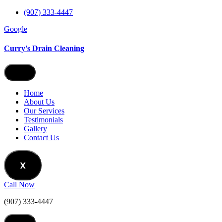
Skip
(907) 333-4447
to
Google
content
Curry's Drain Cleaning
Home
About Us
Our Services
Testimonials
Gallery
Contact Us
X
Call Now
(907) 333-4447