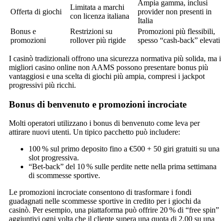
Ampia gamma, inclusi
Limitata a marchi
Offerta di giochi
provider non presenti in
con licenza italiana
Italia
Bonus e
Restrizioni su
Promozioni più flessibili,
promozioni
rollover più rigide
spesso “cash‑back” elevati
I casinò tradizionali offrono una sicurezza normativa più solida, ma i
migliori casino online non AAMS possono presentare bonus più
vantaggiosi e una scelta di giochi più ampia, compresi i jackpot
progressivi più ricchi.
Bonus di benvenuto e promozioni incrociate
Molti operatori utilizzano i bonus di benvenuto come leva per
attirare nuovi utenti. Un tipico pacchetto può includere:
100 % sul primo deposito fino a €500 + 50 giri gratuiti su una
slot progressiva.
“Bet‑back” del 10 % sulle perdite nette nella prima settimana
di scommesse sportive.
Le promozioni incrociate consentono di trasformare i fondi
guadagnati nelle scommesse sportive in credito per i giochi da
casinò. Per esempio, una piattaforma può offrire 20 % di “free spin”
aggiuntivi ogni volta che il cliente supera una quota di 2.00 su una