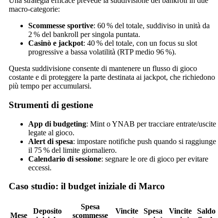
Una strategia efficace prevede la suddivisione del bankroll in due
macro‑categorie:
Scommesse sportive
: 60 % del totale, suddiviso in unità da
2 % del bankroll per singola puntata.
Casinò e jackpot
: 40 % del totale, con un focus su slot
progressive a bassa volatilità (RTP medio 96 %).
Questa suddivisione consente di mantenere un flusso di gioco
costante e di proteggere la parte destinata ai jackpot, che richiedono
più tempo per accumularsi.
Strumenti di gestione
App di budgeting
: Mint o YNAB per tracciare entrate/uscite
legate al gioco.
Alert di spesa
: impostare notifiche push quando si raggiunge
il 75 % del limite giornaliero.
Calendario di sessione
: segnare le ore di gioco per evitare
eccessi.
Caso studio: il budget iniziale di Marco
Spesa
Deposito
Vincite
Spesa
Vincite
Saldo
Mese
scommesse