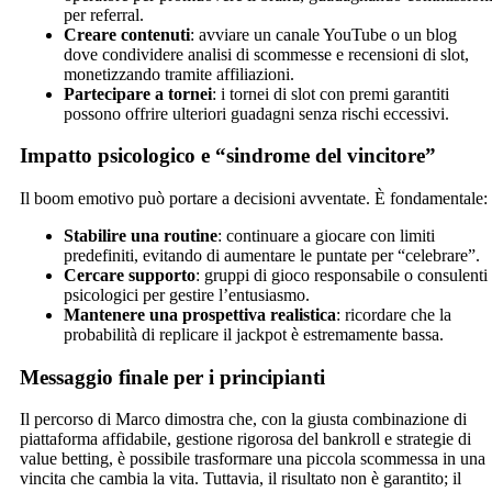
per referral.
Creare contenuti
: avviare un canale YouTube o un blog
dove condividere analisi di scommesse e recensioni di slot,
monetizzando tramite affiliazioni.
Partecipare a tornei
: i tornei di slot con premi garantiti
possono offrire ulteriori guadagni senza rischi eccessivi.
Impatto psicologico e “sindrome del vincitore”
Il boom emotivo può portare a decisioni avventate. È fondamentale:
Stabilire una routine
: continuare a giocare con limiti
predefiniti, evitando di aumentare le puntate per “celebrare”.
Cercare supporto
: gruppi di gioco responsabile o consulenti
psicologici per gestire l’entusiasmo.
Mantenere una prospettiva realistica
: ricordare che la
probabilità di replicare il jackpot è estremamente bassa.
Messaggio finale per i principianti
Il percorso di Marco dimostra che, con la giusta combinazione di
piattaforma affidabile, gestione rigorosa del bankroll e strategie di
value betting, è possibile trasformare una piccola scommessa in una
vincita che cambia la vita. Tuttavia, il risultato non è garantito; il