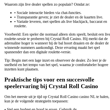
Waarom zijn live dealer spellen zo populair? Omdat ze:
• Sociale interactie bieden via chat‑functies.
• Transparantie geven; je ziet de dealer en de kaarten live.
• Variatie leveren, met spellen als live blackjack, baccarat en
roulette.
Voorbeeld: Een speler die normaal alleen slots speelt, besluit een liv
roulette‑sessie te proberen bij Crystal Roll Casino. Hij merkt dat de
adrenaline hoger is wanneer hij de bal hoort draaien en de dealer de
winnende nummers aankondigt. Deze ervaring maakt het spel
spannender dan een digitale roulette‑versie.
Tip: Begin met een lage inzet en observeer de dealer. Zo leer je de
snelheid en het tempo van het spel, waarna je comfortabeler hogere
inzetten kunt plaatsen.
Praktische tips voor een succesvolle
speelervaring bij Crystal Roll Casino
Om het meeste uit je tijd op Crystal Roll Casino casino NL te halen,
kun je de volgende strategieën toepassen:
• Stel een budget en houd je eraan. Gebruik de