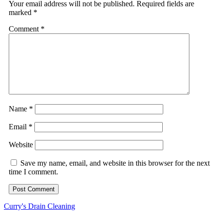
Your email address will not be published.
Required fields are
marked
*
Comment
*
Name
*
Email
*
Website
Save my name, email, and website in this browser for the next
time I comment.
Curry's Drain Cleaning