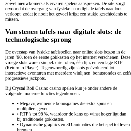
zowel nieuwkomers als ervaren spelers aanspreken. De site zorgt
ervoor dat de overgang van fysieke naar digitale tafels naadloos
verloopt, zodat je nooit het gevoel krijgt een stukje geschiedenis te
missen.
Van stenen tafels naar digitale slots: de
technologische sprong
De overstap van fysieke tafelspellen naar online slots begon in de
jaren ’90, toen de eerste gokkasten op het internet verschenen. Deze
vroege slots waren simpel: drie rollen, één lijn, en een lage RTP
(Return to Player). Tegenwoordig zijn slots geëvolueerd tot
interactieve avonturen met meerdere winlijnen, bonusrondes en zelf
progressieve jackpots.
Bij Crystal Roll Casino casino spelen kun je onder andere de
volgende moderne functies tegenkomen:
• Megavrijwinnende bonusgames die extra spins en
multipliers geven.
• RTP’s tot 98 %, waardoor de kans op winst hoger ligt dan
bij traditionele gokkasten.
• Dynamische graphics en 3D‑animaties die het spel tot leven
brengen.