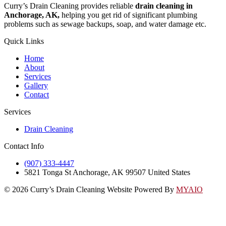
Curry’s Drain Cleaning provides reliable
drain cleaning in
Anchorage, AK,
helping you get rid of significant plumbing
problems such as sewage backups, soap, and water damage etc.
Quick Links
Home
About
Services
Gallery
Contact
Services
Drain Cleaning
Contact Info
(907) 333-4447
5821 Tonga St Anchorage, AK 99507 United States
© 2026 Curry’s Drain Cleaning Website Powered By
MYAIO