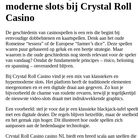
moderne slots bij Crystal Roll
Casino
De geschiedenis van casinospellen is een reis die begint bij
eenvoudige dobbelstenen en kaartspellen. Denk aan het oude
Romeinse “tessera” of de Europese “farmer’s dice”. Deze spellen
waren puur gebaseerd op geluk en een beetje strategie. Maar
waarom is die oude geschiedenis nog steeds relevant voor de speler
van vandaag? Omdat de fundamentele principes – risico, beloning
en spanning – onveranderd blijven.
Bij Crystal Roll Casino vind je een mix van klassiekers en
hypermoderne slots. Het platform heeft de traditionele elementen
meegenomen en er een digitale draai aan gegeven. Zo kun je
bijvoorbeeld de charme van roulette ervaren, terwijl je tegelijkertijd
de nieuwste video‑slots draait met indrukwekkende graphics.
Een voorbeeld: stel je voor dat je een klassieke blackjack‑tafel speelt
met een digitale dealer. De regels blijven hetzelfde, maar de snelheid
en het gemak zijn hoger. Dit illustreert hoe oude spellen zich
aanpassen aan de hedendaagse technologie.
Crystal Roll Casino casino NL biedt een breed scala aan spellen die