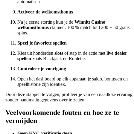
automatisch.
Activeer de welkomstbonus
Na je eerste storting kun je de
Winnitt Casino
welkomstbonus
claimen: 100 % match tot €200 + 50 gratis
spins.
Speel je favoriete spellen
Kies uit honderden
slots
of stap in de actie met
live dealer
spellen
zoals Blackjack en Roulette.
Controleer je voortgang
Open het dashboard op elk apparaat; je saldo, bonussen en
speelhistorie zijn identiek.
Door deze stappen te volgen, profiteer je van een naadloze ervaring
zonder handmatig gegevens over te zetten.
Veelvoorkomende fouten en hoe ze te
vermijden
Geen KYC‑verificatie doen