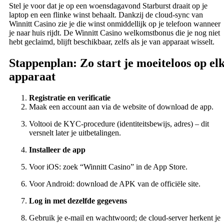
Stel je voor dat je op een woensdagavond Starburst draait op je
laptop en een flinke winst behaalt. Dankzij de cloud‑sync van
Winnitt Casino zie je die winst onmiddellijk op je telefoon wanneer
je naar huis rijdt. De Winnitt Casino welkomstbonus die je nog niet
hebt geclaimd, blijft beschikbaar, zelfs als je van apparaat wisselt.
Stappenplan: Zo start je moeiteloos op el
apparaat
Registratie en verificatie
Maak een account aan via de website of download de app.
Voltooi de KYC‑procedure (identiteitsbewijs, adres) – dit
versnelt later je uitbetalingen.
Installeer de app
Voor iOS: zoek “Winnitt Casino” in de App Store.
Voor Android: download de APK van de officiële site.
Log in met dezelfde gegevens
Gebruik je e‑mail en wachtwoord; de cloud‑server herkent je