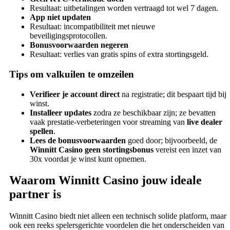
Resultaat: uitbetalingen worden vertraagd tot wel 7 dagen.
App niet updaten
Resultaat: incompatibiliteit met nieuwe
beveiligingsprotocollen.
Bonusvoorwaarden negeren
Resultaat: verlies van gratis spins of extra stortingsgeld.
Tips om valkuilen te omzeilen
Verifieer je account direct
na registratie; dit bespaart tijd bij
winst.
Installeer updates
zodra ze beschikbaar zijn; ze bevatten
vaak prestatie‑verbeteringen voor streaming van
live dealer
spellen
.
Lees de bonusvoorwaarden
goed door; bijvoorbeeld, de
Winnitt Casino geen stortingsbonus
vereist een inzet van
30x voordat je winst kunt opnemen.
Waarom Winnitt Casino jouw ideale
partner is
Winnitt Casino biedt niet alleen een technisch solide platform, maar
ook een reeks spelersgerichte voordelen die het onderscheiden van