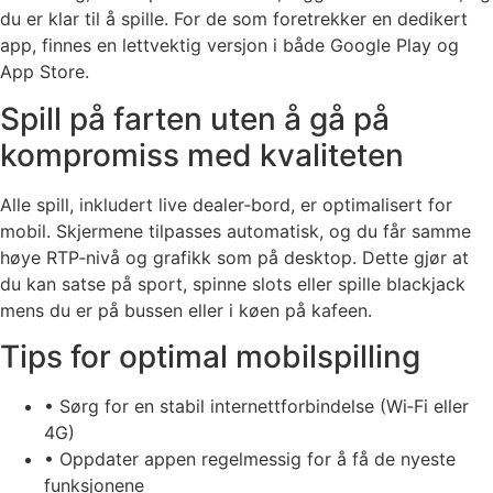
du er klar til å spille. For de som foretrekker en dedikert
app, finnes en lettvektig versjon i både Google Play og
App Store.
Spill på farten uten å gå på
kompromiss med kvaliteten
Alle spill, inkludert live dealer‑bord, er optimalisert for
mobil. Skjermene tilpasses automatisk, og du får samme
høye RTP‑nivå og grafikk som på desktop. Dette gjør at
du kan satse på sport, spinne slots eller spille blackjack
mens du er på bussen eller i køen på kafeen.
Tips for optimal mobilspilling
• Sørg for en stabil internettforbindelse (Wi‑Fi eller
4G)
• Oppdater appen regelmessig for å få de nyeste
funksjonene