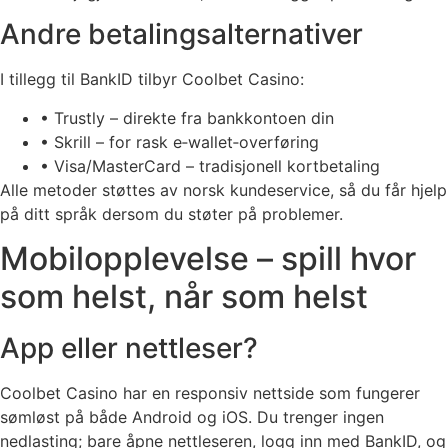
Andre betalingsalternativer
I tillegg til BankID tilbyr Coolbet Casino:
• Trustly – direkte fra bankkontoen din
• Skrill – for rask e‑wallet‑overføring
• Visa/MasterCard – tradisjonell kortbetaling
Alle metoder støttes av norsk kundeservice, så du får hjelp
på ditt språk dersom du støter på problemer.
Mobilopplevelse – spill hvor
som helst, når som helst
App eller nettleser?
Coolbet Casino har en responsiv nettside som fungerer
sømløst på både Android og iOS. Du trenger ingen
nedlasting; bare åpne nettleseren, logg inn med BankID, og