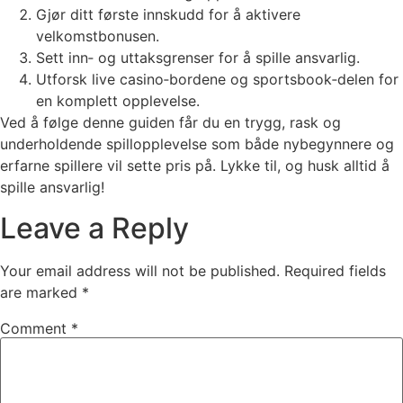
Gjør ditt første innskudd for å aktivere
velkomstbonusen.
Sett inn‑ og uttaksgrenser for å spille ansvarlig.
Utforsk live casino‑bordene og sportsbook‑delen for
en komplett opplevelse.
Ved å følge denne guiden får du en trygg, rask og
underholdende spillopplevelse som både nybegynnere og
erfarne spillere vil sette pris på. Lykke til, og husk alltid å
spille ansvarlig!
Leave a Reply
Your email address will not be published.
Required fields
are marked
*
Comment
*