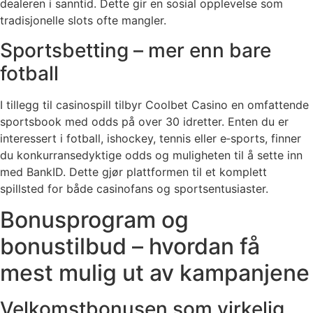
dealeren i sanntid. Dette gir en sosial opplevelse som
tradisjonelle slots ofte mangler.
Sportsbetting – mer enn bare
fotball
I tillegg til casinospill tilbyr Coolbet Casino en omfattende
sportsbook med odds på over 30 idretter. Enten du er
interessert i fotball, ishockey, tennis eller e‑sports, finner
du konkurransedyktige odds og muligheten til å sette inn
med BankID. Dette gjør plattformen til et komplett
spillsted for både casinofans og sportsentusiaster.
Bonusprogram og
bonustilbud – hvordan få
mest mulig ut av kampanjene
Velkomstbonusen som virkelig