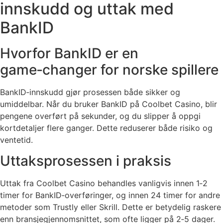
innskudd og uttak med
BankID
Hvorfor BankID er en
game‑changer for norske spillere
BankID‑innskudd gjør prosessen både sikker og
umiddelbar. Når du bruker BankID på Coolbet Casino, blir
pengene overført på sekunder, og du slipper å oppgi
kortdetaljer flere ganger. Dette reduserer både risiko og
ventetid.
Uttaksprosessen i praksis
Uttak fra Coolbet Casino behandles vanligvis innen 1‑2
timer for BankID‑overføringer, og innen 24 timer for andre
metoder som Trustly eller Skrill. Dette er betydelig raskere
enn bransjegjennomsnittet, som ofte ligger på 2‑5 dager.