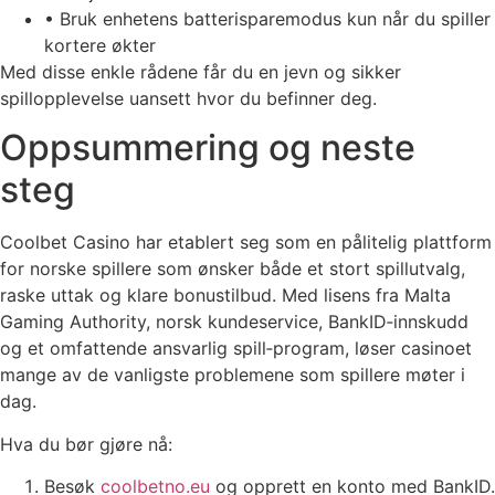
• Bruk enhetens batterisparemodus kun når du spiller
kortere økter
Med disse enkle rådene får du en jevn og sikker
spillopplevelse uansett hvor du befinner deg.
Oppsummering og neste
steg
Coolbet Casino har etablert seg som en pålitelig plattform
for norske spillere som ønsker både et stort spillutvalg,
raske uttak og klare bonustilbud. Med lisens fra Malta
Gaming Authority, norsk kundeservice, BankID‑innskudd
og et omfattende ansvarlig spill‑program, løser casinoet
mange av de vanligste problemene som spillere møter i
dag.
Hva du bør gjøre nå:
Besøk
coolbetno.eu
og opprett en konto med BankID.