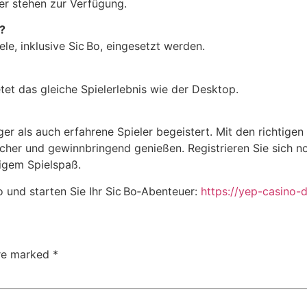
ler stehen zur Verfügung.
?
le, inklusive Sic Bo, eingesetzt werden.
etet das gleiche Spielerlebnis wie der Desktop.
nger als auch erfahrene Spieler begeistert. Mit den richti
her und gewinnbringend genießen. Registrieren Sie sich no
tigem Spielspaß.
 und starten Sie Ihr Sic Bo‑Abenteuer:
https://yep-casino-
are marked
*