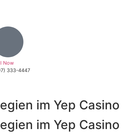
ll Now
07) 333-4447
tegien im Yep Casino
tegien im Yep Casino