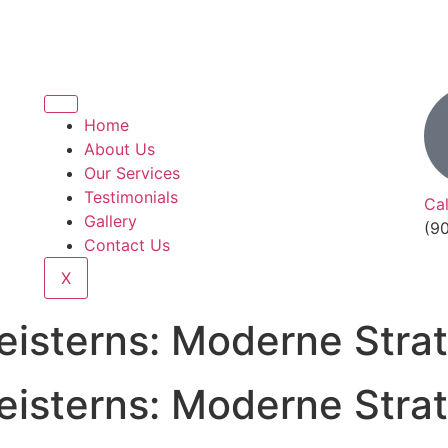
Home
About Us
Our Services
Testimonials
Ca
Gallery
(9
Contact Us
X
eisterns: Moderne Stra
eisterns: Moderne Stra