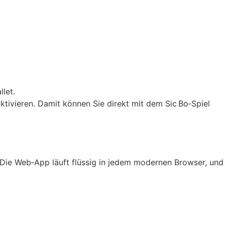
let.
tivieren. Damit können Sie direkt mit dem Sic Bo‑Spiel
 Die Web‑App läuft flüssig in jedem modernen Browser, und