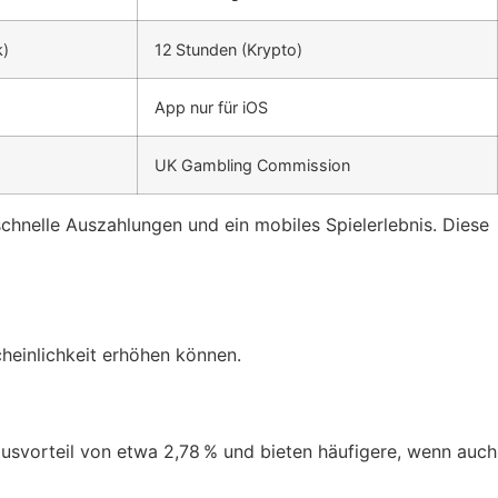
k)
12 Stunden (Krypto)
App nur für iOS
UK Gambling Commission
chnelle Auszahlungen und ein mobiles Spielerlebnis. Diese
heinlichkeit erhöhen können.
ausvorteil von etwa 2,78 % und bieten häufigere, wenn auch