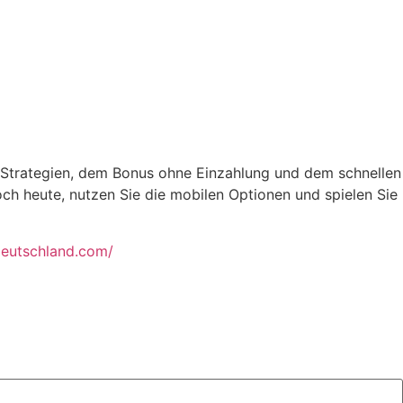
gen Strategien, dem Bonus ohne Einzahlung und dem schnellen
ch heute, nutzen Sie die mobilen Optionen und spielen Sie
deutschland.com/