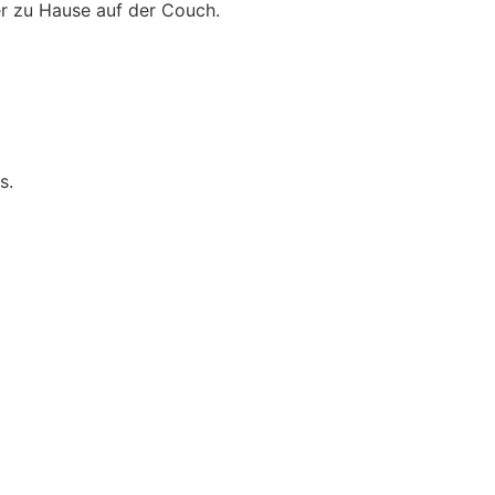
er zu Hause auf der Couch.
s.