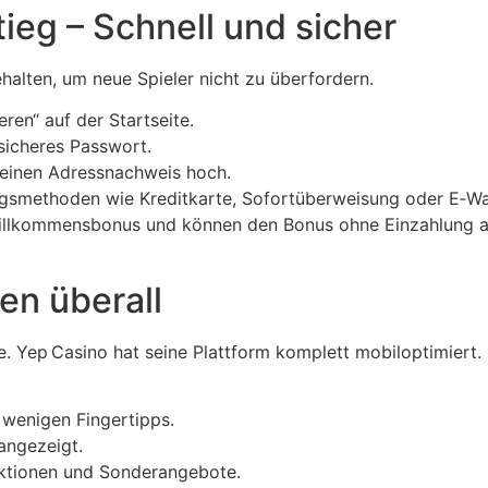
tieg – Schnell und sicher
alten, um neue Spieler nicht zu überfordern.
eren“ auf der Startseite.
sicheres Passwort.
 einen Adressnachweis hoch.
gsmethoden wie Kreditkarte, Sofortüberweisung oder E‑Wal
 Willkommensbonus und können den Bonus ohne Einzahlung ak
en überall
. Yep Casino hat seine Plattform komplett mobiloptimiert.
 wenigen Fingertipps.
angezeigt.
ktionen und Sonderangebote.