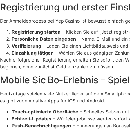
Registrierung und erster Eins
Der Anmeldeprozess bei Yep Casino ist bewusst einfach geh
Registrierung starten
– Klicken Sie auf „Jetzt registri
Persönliche Daten eingeben
– Name, E‑Mail und ein 
Verifizierung
– Laden Sie einen Lichtbildausweis und
Einzahlung tätigen
– Wählen Sie aus gängigen Zahlun
Nach erfolgreicher Registrierung erhalten Sie sofort den
beginnen, ohne zunächst Geld einzahlen zu müssen.
Mobile Sic Bo‑Erlebnis – Spiel
Heutzutage spielen viele Nutzer lieber auf dem Smartphone
es gibt zudem native Apps für iOS und Android.
Touch‑optimierte Oberfläche
– Schnelles Setzen mit
Echtzeit‑Updates
– Würfelergebnisse werden sofort 
Push‑Benachrichtigungen
– Erinnerungen an Bonusa