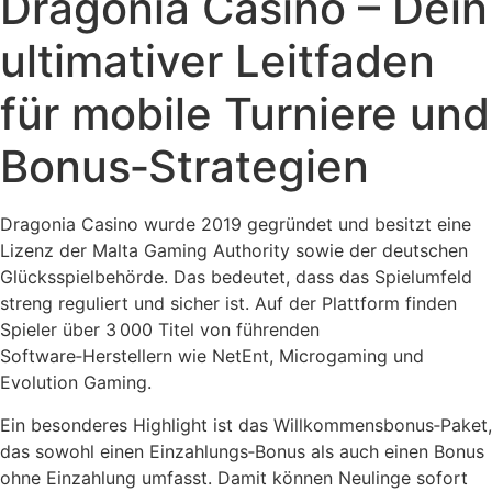
Dragonia Casino – Dein
ultimativer Leitfaden
für mobile Turniere und
Bonus‑Strategien
Dragonia Casino wurde 2019 gegründet und besitzt eine
Lizenz der Malta Gaming Authority sowie der deutschen
Glücksspielbehörde. Das bedeutet, dass das Spielumfeld
streng reguliert und sicher ist. Auf der Plattform finden
Spieler über 3 000 Titel von führenden
Software‑Herstellern wie NetEnt, Microgaming und
Evolution Gaming.
Ein besonderes Highlight ist das Willkommensbonus‑Paket,
das sowohl einen Einzahlungs‑Bonus als auch einen Bonus
ohne Einzahlung umfasst. Damit können Neulinge sofort