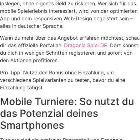
loslegen, ohne eigenes Geld zu riskieren. Wer sich für das
mobile Spielerlebnis interessiert, wird von der optimierten
App und dem responsiven Web‑Design begeistert sein –
alles in deutscher Sprache.
Wenn du mehr über das Angebot erfahren möchtest, schau
dir das offizielle Portal an:
Dragonia Spiel DE
. Dort kannst
du dich in wenigen Schritten registrieren und sofort von
den Aktionen profitieren.
Pro Tipp: Nutze den Bonus ohne Einzahlung, um
verschiedene Spielvarianten zu testen, bevor du eine
Einzahlung tätigst.
Mobile Turniere: So nutzt du
das Potenzial deines
Smartphones
Turniere sind ein zentraler Bestandteil von Dragonia