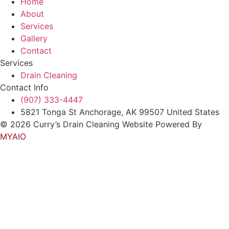
Home
About
Services
Gallery
Contact
Services
Drain Cleaning
Contact Info
(907) 333-4447
5821 Tonga St Anchorage, AK 99507 United States
© 2026 Curry’s Drain Cleaning Website Powered By
MYAIO