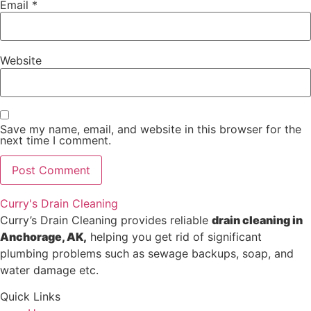
Email
*
Website
Save my name, email, and website in this browser for the
next time I comment.
Curry's Drain Cleaning
Curry’s Drain Cleaning provides reliable
drain cleaning in
Anchorage, AK,
helping you get rid of significant
plumbing problems such as sewage backups, soap, and
water damage etc.
Quick Links