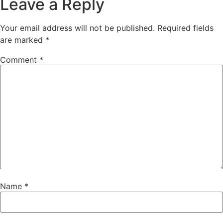
Leave a Reply
Your email address will not be published.
Required fields
are marked
*
Comment
*
Name
*