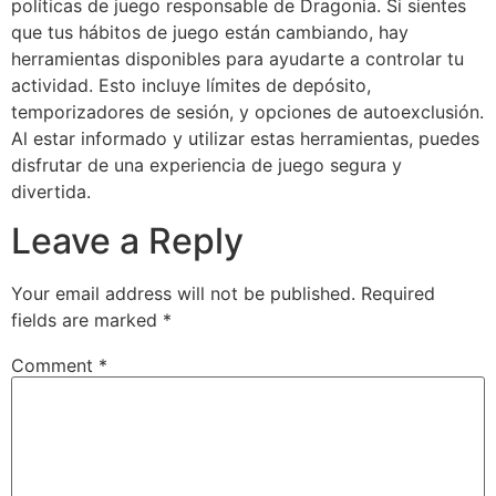
políticas de juego responsable de Dragonia. Si sientes
que tus hábitos de juego están cambiando, hay
herramientas disponibles para ayudarte a controlar tu
actividad. Esto incluye límites de depósito,
temporizadores de sesión, y opciones de autoexclusión.
Al estar informado y utilizar estas herramientas, puedes
disfrutar de una experiencia de juego segura y
divertida.
Leave a Reply
Your email address will not be published.
Required
fields are marked
*
Comment
*