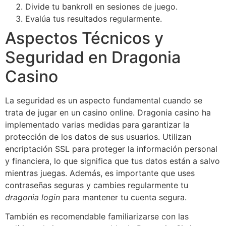
Divide tu bankroll en sesiones de juego.
Evalúa tus resultados regularmente.
Aspectos Técnicos y
Seguridad en Dragonia
Casino
La seguridad es un aspecto fundamental cuando se
trata de jugar en un casino online. Dragonia casino ha
implementado varias medidas para garantizar la
protección de los datos de sus usuarios. Utilizan
encriptación SSL para proteger la información personal
y financiera, lo que significa que tus datos están a salvo
mientras juegas. Además, es importante que uses
contraseñas seguras y cambies regularmente tu
dragonia login
para mantener tu cuenta segura.
También es recomendable familiarizarse con las