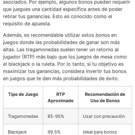
asociados. Por ejemplo, algunos bonos pueden requerir
que juegues una cantidad específica antes de poder
retirar tus ganancias. Esto es conocido como el
requisito de apuesta.
Además, es recomendable utilizar estos bonos en
juegos donde las probabilidades de ganar son más
altas. Las tragamonedas suelen tener un retorno al
jugador (RTP) más bajo que los juegos de mesa como
el blackjack o la ruleta. Por lo tanto, si tu objetivo es
maximizar tus ganancias, considera invertir tus bonos
en juegos que te den más probabilidades de éxito.
Tipo de Juego
RTP
Recomendación de
Aproximado
Uso de Bonos
Tragamonedas
85-95%
Usar con precaución
Blackjack
99.5%
Ideal para bonos