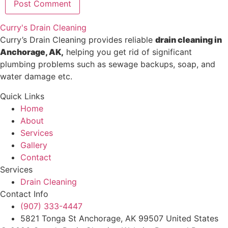
Curry's Drain Cleaning
Curry’s Drain Cleaning provides reliable
drain cleaning in
Anchorage, AK,
helping you get rid of significant
plumbing problems such as sewage backups, soap, and
water damage etc.
Quick Links
Home
About
Services
Gallery
Contact
Services
Drain Cleaning
Contact Info
(907) 333-4447
5821 Tonga St Anchorage, AK 99507 United States