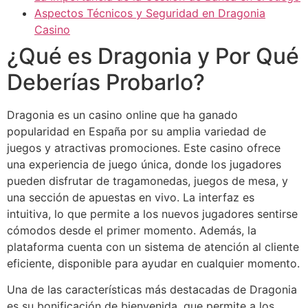
Aspectos Técnicos y Seguridad en Dragonia
Casino
¿Qué es Dragonia y Por Qué
Deberías Probarlo?
Dragonia es un casino online que ha ganado
popularidad en España por su amplia variedad de
juegos y atractivas promociones. Este casino ofrece
una experiencia de juego única, donde los jugadores
pueden disfrutar de tragamonedas, juegos de mesa, y
una sección de apuestas en vivo. La interfaz es
intuitiva, lo que permite a los nuevos jugadores sentirse
cómodos desde el primer momento. Además, la
plataforma cuenta con un sistema de atención al cliente
eficiente, disponible para ayudar en cualquier momento.
Una de las características más destacadas de Dragonia
es su bonificación de bienvenida, que permite a los