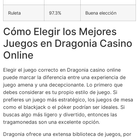
Ruleta
97.3%
Buena elección
Cómo Elegir los Mejores
Juegos en Dragonia Casino
Online
Elegir el juego correcto en Dragonia casino online
puede marcar la diferencia entre una experiencia de
juego amena y una decepcionante. Lo primero que
debes considerar es tu propio estilo de juego. Si
prefieres un juego más estratégico, los juegos de mesa
como el blackjack o el póker podrían ser ideales. Si
buscas algo más ligero y divertido, entonces las
tragamonedas son una excelente opción.
Dragonia ofrece una extensa biblioteca de juegos, por