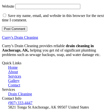
Website
Save my name, email, and website in this browser for the next
time I comment.
Curry's Drain Cleaning
Curry’s Drain Cleaning provides reliable
drain cleaning in
Anchorage, AK,
helping you get rid of significant plumbing
problems such as sewage backups, soap, and water damage etc.
Quick Links
Home
About
Services
Gallery
Contact
Services
Drain Cleaning
Contact Info
(907) 333-4447
5821 Tonga St Anchorage, AK 99507 United States