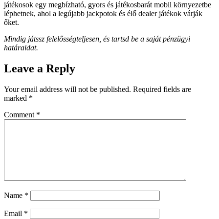
játékosok egy megbízható, gyors és játékosbarát mobil környezetbe
léphetnek, ahol a legújabb jackpotok és élő dealer játékok várják
őket.
Mindig játssz felelősségteljesen, és tartsd be a saját pénzügyi
határaidat.
Leave a Reply
Your email address will not be published.
Required fields are
marked
*
Comment
*
Name
*
Email
*