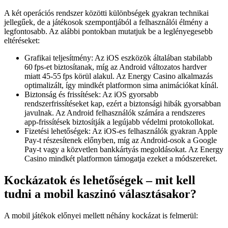
A két operációs rendszer közötti különbségek gyakran technikai
jellegűek, de a játékosok szempontjából a felhasználói élmény a
legfontosabb. Az alábbi pontokban mutatjuk be a leglényegesebb
eltéréseket:
Grafikai teljesítmény: Az iOS eszközök általában stabilabb
60 fps‑et biztosítanak, míg az Android változatos hardver
miatt 45‑55 fps körül alakul. Az Energy Casino alkalmazás
optimalizált, így mindkét platformon sima animációkat kínál.
Biztonság és frissítések: Az iOS gyorsabb
rendszerfrissítéseket kap, ezért a biztonsági hibák gyorsabban
javulnak. Az Android felhasználók számára a rendszeres
app‑frissítések biztosítják a legújabb védelmi protokollokat.
Fizetési lehetőségek: Az iOS‑es felhasználók gyakran Apple
Pay‑t részesítenek előnyben, míg az Android‑osok a Google
Pay‑t vagy a közvetlen bankkártyás megoldásokat. Az Energy
Casino mindkét platformon támogatja ezeket a módszereket.
Kockázatok és lehetőségek – mit kell
tudni a mobil kaszinó választásakor?
A mobil játékok előnyei mellett néhány kockázat is felmerül: