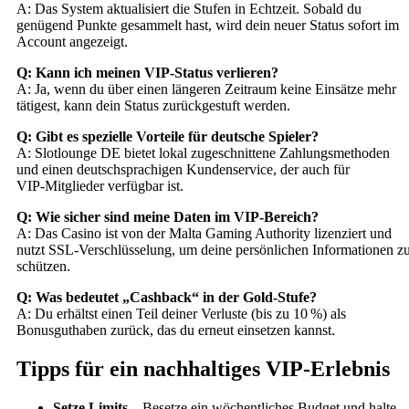
A: Das System aktualisiert die Stufen in Echtzeit. Sobald du
genügend Punkte gesammelt hast, wird dein neuer Status sofort im
Account angezeigt.
Q: Kann ich meinen VIP‑Status verlieren?
A: Ja, wenn du über einen längeren Zeitraum keine Einsätze mehr
tätigest, kann dein Status zurückgestuft werden.
Q: Gibt es spezielle Vorteile für deutsche Spieler?
A: Slotlounge DE bietet lokal zugeschnittene Zahlungsmethoden
und einen deutschsprachigen Kundenservice, der auch für
VIP‑Mitglieder verfügbar ist.
Q: Wie sicher sind meine Daten im VIP‑Bereich?
A: Das Casino ist von der Malta Gaming Authority lizenziert und
nutzt SSL‑Verschlüsselung, um deine persönlichen Informationen z
schützen.
Q: Was bedeutet „Cashback“ in der Gold‑Stufe?
A: Du erhältst einen Teil deiner Verluste (bis zu 10 %) als
Bonusguthaben zurück, das du erneut einsetzen kannst.
Tipps für ein nachhaltiges VIP‑Erlebnis
Setze Limits
– Besetze ein wöchentliches Budget und halte