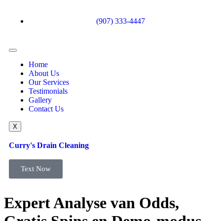
(907) 333-4447
Home
About Us
Our Services
Testimonials
Gallery
Contact Us
X
Curry's Drain Cleaning
Text Now
Expert Analyse van Odds,