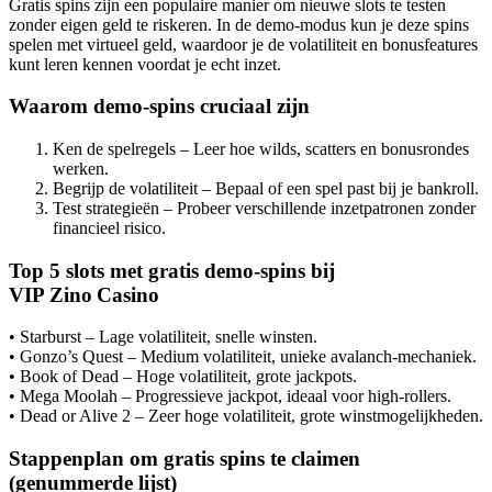
Gratis spins zijn een populaire manier om nieuwe slots te testen
zonder eigen geld te riskeren. In de demo‑modus kun je deze spins
spelen met virtueel geld, waardoor je de volatiliteit en bonusfeatures
kunt leren kennen voordat je echt inzet.
Waarom demo‑spins cruciaal zijn
Ken de spelregels – Leer hoe wilds, scatters en bonusrondes
werken.
Begrijp de volatiliteit – Bepaal of een spel past bij je bankroll.
Test strategieën – Probeer verschillende inzetpatronen zonder
financieel risico.
Top 5 slots met gratis demo‑spins bij
VIP Zino Casino
• Starburst – Lage volatiliteit, snelle winsten.
• Gonzo’s Quest – Medium volatiliteit, unieke avalanch‑mechaniek.
• Book of Dead – Hoge volatiliteit, grote jackpots.
• Mega Moolah – Progressieve jackpot, ideaal voor high‑rollers.
• Dead or Alive 2 – Zeer hoge volatiliteit, grote winstmogelijkheden.
Stappenplan om gratis spins te claimen
(genummerde lijst)