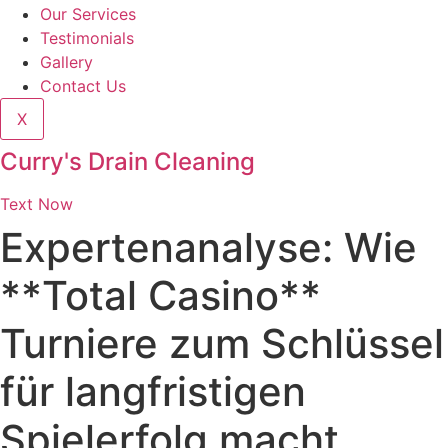
Our Services
Testimonials
Gallery
Contact Us
X
Curry's Drain Cleaning
Text Now
Expertenanalyse: Wie
**Total Casino**
Turniere zum Schlüssel
für langfristigen
Spielerfolg macht