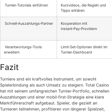
Turnier‑Tutorials einführen
Kurzvideos, die Regeln und
Tipps erklären
Schnell‑Auszahlungs‑Partner
Kooperation mit
Instant‑Pay‑Providern
Verantwortungs‑Tools
Limit‑Set‑Optionen direkt im
erweitern
Turnier‑Dashboard
Fazit
Turniere sind ein kraftvolles Instrument, um sowohl
Spielerbindung als auch Umsatz zu steigern. Total Casino
hat mit seinem umfangreichen Turnier‑Portfolio, schnellen
Auszahlungen und einer mobil‑first‑Strategie eine klare
Marktführerschaft aufgebaut. Spieler, die gezielt an
Turnieren teilnehmen, profitieren von längerer Spielzeit,