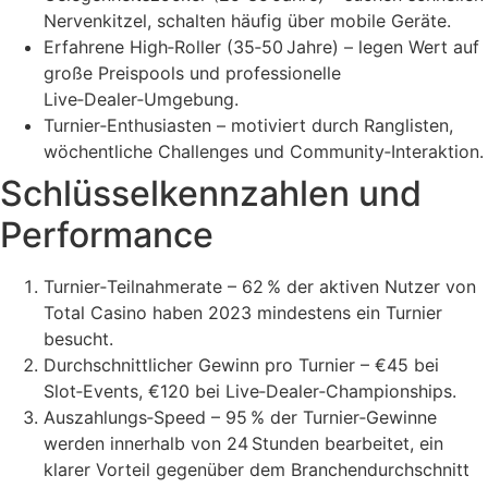
Nervenkitzel, schalten häufig über mobile Geräte.
Erfahrene High‑Roller (35‑50 Jahre) – legen Wert auf
große Preis­pools und professionelle
Live‑Dealer‑Umgebung.
Turnier‑Enthusiasten – motiviert durch Ranglisten,
wöchentliche Challenges und Community‑Interaktion.
Schlüsselkennzahlen und
Performance
Turnier‑Teilnahmerate – 62 % der aktiven Nutzer von
Total Casino haben 2023 mindestens ein Turnier
besucht.
Durchschnittlicher Gewinn pro Turnier – €45 bei
Slot‑Events, €120 bei Live‑Dealer‑Championships.
Auszahlungs‑Speed – 95 % der Turnier‑Gewinne
werden innerhalb von 24 Stunden bearbeitet, ein
klarer Vorteil gegenüber dem Branchendurchschnitt