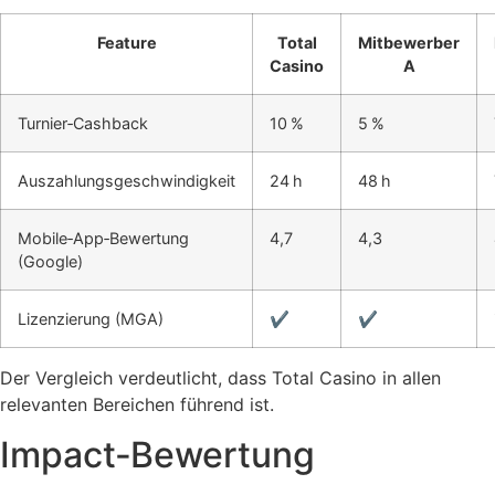
Feature
Total
Mitbewerber
Casino
A
Turnier‑Cashback
10 %
5 %
Auszahlungsgeschwindigkeit
24 h
48 h
Mobile‑App‑Bewertung
4,7
4,3
(Google)
Lizenzierung (MGA)
✔
✔
Der Vergleich verdeutlicht, dass Total Casino in allen
relevanten Bereichen führend ist.
Impact‑Bewertung