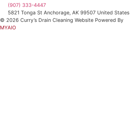
(907) 333-4447
5821 Tonga St Anchorage, AK 99507 United States
© 2026 Curry’s Drain Cleaning Website Powered By
MYAIO