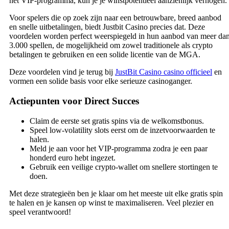
het VIP‑programma, kun je je winstpotentieel aanzienlijk verhogen.
Voor spelers die op zoek zijn naar een betrouwbare, breed aanbod
en snelle uitbetalingen, biedt Justbit Casino precies dat. Deze
voordelen worden perfect weerspiegeld in hun aanbod van meer da
3.000 spellen, de mogelijkheid om zowel traditionele als crypto
betalingen te gebruiken en een solide licentie van de MGA.
Deze voordelen vind je terug bij
JustBit Casino casino officieel
en
vormen een solide basis voor elke serieuze casinoganger.
Actiepunten voor Direct Succes
Claim de eerste set gratis spins via de welkomstbonus.
Speel low‑volatility slots eerst om de inzetvoorwaarden te
halen.
Meld je aan voor het VIP‑programma zodra je een paar
honderd euro hebt ingezet.
Gebruik een veilige crypto‑wallet om snellere stortingen te
doen.
Met deze strategieën ben je klaar om het meeste uit elke gratis spin
te halen en je kansen op winst te maximaliseren. Veel plezier en
speel verantwoord!