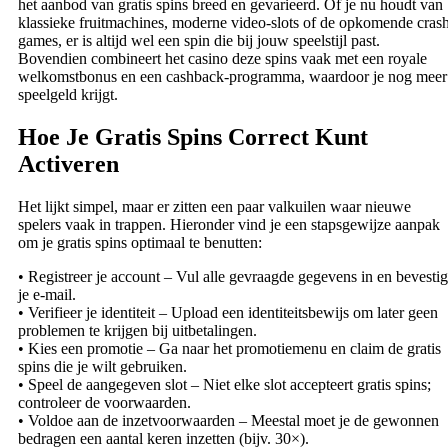
het aanbod van gratis spins breed en gevarieerd. Of je nu houdt van
klassieke fruitmachines, moderne video‑slots of de opkomende cras
games, er is altijd wel een spin die bij jouw speelstijl past.
Bovendien combineert het casino deze spins vaak met een royale
welkomstbonus en een cashback‑programma, waardoor je nog meer
speelgeld krijgt.
Hoe Je Gratis Spins Correct Kunt
Activeren
Het lijkt simpel, maar er zitten een paar valkuilen waar nieuwe
spelers vaak in trappen. Hieronder vind je een stapsgewijze aanpak
om je gratis spins optimaal te benutten:
• Registreer je account – Vul alle gevraagde gegevens in en bevestig
je e‑mail.
• Verifieer je identiteit – Upload een identiteitsbewijs om later geen
problemen te krijgen bij uitbetalingen.
• Kies een promotie – Ga naar het promotiemenu en claim de gratis
spins die je wilt gebruiken.
• Speel de aangegeven slot – Niet elke slot accepteert gratis spins;
controleer de voorwaarden.
• Voldoe aan de inzetvoorwaarden – Meestal moet je de gewonnen
bedragen een aantal keren inzetten (bijv. 30×).