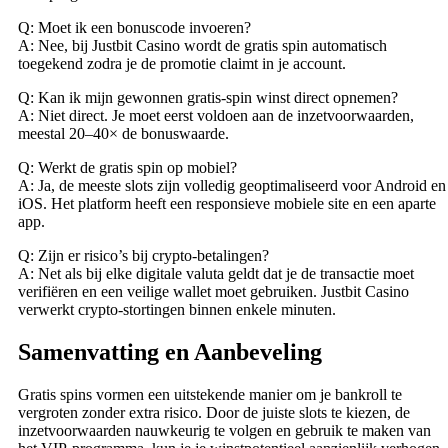
Q: Moet ik een bonuscode invoeren?
A: Nee, bij Justbit Casino wordt de gratis spin automatisch
toegekend zodra je de promotie claimt in je account.
Q: Kan ik mijn gewonnen gratis‑spin winst direct opnemen?
A: Niet direct. Je moet eerst voldoen aan de inzetvoorwaarden,
meestal 20–40× de bonuswaarde.
Q: Werkt de gratis spin op mobiel?
A: Ja, de meeste slots zijn volledig geoptimaliseerd voor Android en
iOS. Het platform heeft een responsieve mobiele site en een aparte
app.
Q: Zijn er risico’s bij crypto‑betalingen?
A: Net als bij elke digitale valuta geldt dat je de transactie moet
verifiëren en een veilige wallet moet gebruiken. Justbit Casino
verwerkt crypto‑stortingen binnen enkele minuten.
Samenvatting en Aanbeveling
Gratis spins vormen een uitstekende manier om je bankroll te
vergroten zonder extra risico. Door de juiste slots te kiezen, de
inzetvoorwaarden nauwkeurig te volgen en gebruik te maken van