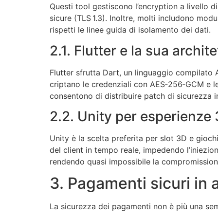
Questi tool gestiscono l’encryption a livello 
sicure (TLS 1.3). Inoltre, molti includono m
rispetti le linee guida di isolamento dei dati.
2.1. Flutter e la sua archi
Flutter sfrutta Dart, un linguaggio compilato 
criptano le credenziali con AES‑256‑GCM e le
consentono di distribuire patch di sicurezza i
2.2. Unity per esperienze 
Unity è la scelta preferita per slot 3D e gioch
del client in tempo reale, impedendo l’iniezion
rendendo quasi impossibile la compromissione
3. Pagamenti sicuri in
La sicurezza dei pagamenti non è più una sempl