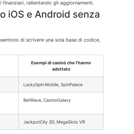
i finanziari, rallentando gli aggiornamenti.
no iOS e Android senza
sentono di scrivere una sola base di codice,
Esempi di casinò che l’hanno
adottato
LuckySpin Mobile, SpinPalace
BetWave, CasinoGalaxy
JackpotCity 3D, MegaSlots VR