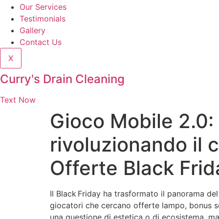
Our Services
Testimonials
Gallery
Contact Us
X
Curry's Drain Cleaning
Text Now
Gioco Mobile 2.0:
rivoluzionando il 
Offerte Black Frid
Il Black Friday ha trasformato il panorama del 
giocatori che cercano offerte lampo, bonus sen
una questione di estetica o di ecosistema, ma