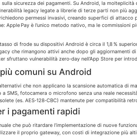
ulla sicurezza dei pagamenti. Su Android, la molteplicità d
vulnerabilità legacy legate a librerie di terze parti non più a
ichiedono permessi invasivi, creando superfici di attacco p
ne: Apple Pay è l’unico metodo nativo, ma le commissioni più 
tasso di frode su dispositivi Android è circa il 1,8 % superi
egacy che rimangono attivi anche dopo gli aggiornamenti di s
er sfruttano vulnerabilità zero‑day nell’App Store per int
a più comuni su Android
alternativi che non applicano la scansione automatica di ma
so a SMS, fotocamera o microfono senza una reale necessità
 obsolete (es. AES‑128‑CBC) mantenute per compatibilità retr
per i pagamenti rapidi
nuale che può ritardare l’implementazione di nuove funzion
ilizzare il proprio gateway, con costi di integrazione più alt