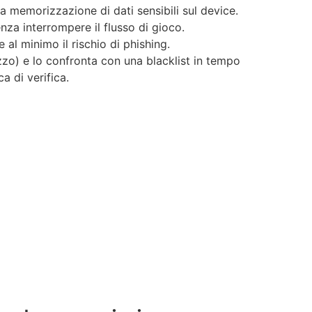
la memorizzazione di dati sensibili sul device.
nza interrompere il flusso di gioco.
 al minimo il rischio di phishing.
lizzo) e lo confronta con una blacklist in tempo
a di verifica.