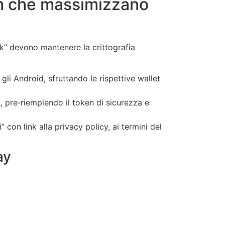
orm che massimizzano
ck” devono mantenere la crittografia
gli Android, sfruttando le rispettive wallet
, pre‑riempiendo il token di sicurezza e
con link alla privacy policy, ai termini del
ay