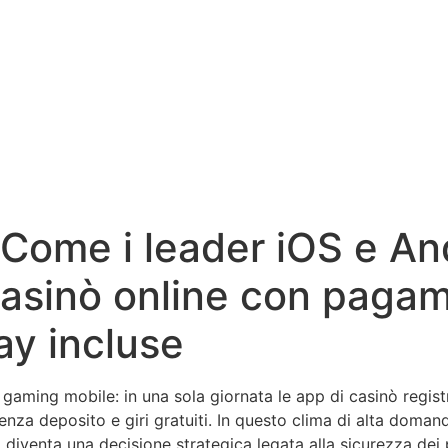
 Come i leader iOS e An
casinò online con pagame
ay incluse
gaming mobile: in una sola giornata le app di casinò registra
za deposito e giri gratuiti. In questo clima di alta domand
 diventa una decisione strategica legata alla sicurezza dei