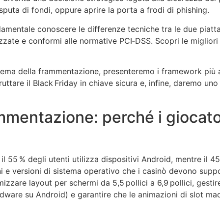
puta di fondi, oppure aprire la porta a frodi di phishing.
ndamentale conoscere le differenze tecniche tra le due piatt
izzate e conformi alle normative PCI‑DSS. Scopri le migliori
lema della frammentazione, presenteremo i framework più av
are il Black Friday in chiave sicura e, infine, daremo uno
ammentazione: perché i giocator
il 55 % degli utenti utilizza dispositivi Android, mentre il 4
oni e versioni di sistema operativo che i casinò devono sup
mizzare layout per schermi da 5,5 pollici a 6,9 pollici, gesti
rdware su Android) e garantire che le animazioni di slot m