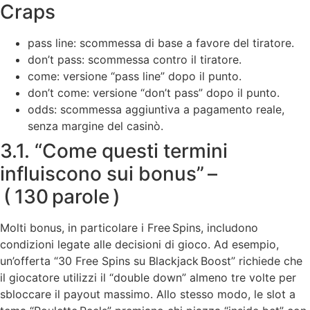
Craps
pass line: scommessa di base a favore del tiratore.
don’t pass: scommessa contro il tiratore.
come: versione “pass line” dopo il punto.
don’t come: versione “don’t pass” dopo il punto.
odds: scommessa aggiuntiva a pagamento reale,
senza margine del casinò.
3.1. “Come questi termini
influiscono sui bonus” –
( 130 parole )
Molti bonus, in particolare i Free Spins, includono
condizioni legate alle decisioni di gioco. Ad esempio,
un’offerta “30 Free Spins su Blackjack Boost” richiede che
il giocatore utilizzi il “double down” almeno tre volte per
sbloccare il payout massimo. Allo stesso modo, le slot a