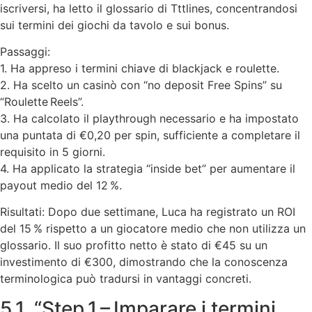
iscriversi, ha letto il glossario di Tttlines, concentrandosi
sui termini dei giochi da tavolo e sui bonus.
Passaggi:
1. Ha appreso i termini chiave di blackjack e roulette.
2. Ha scelto un casinò con “no deposit Free Spins” su
“Roulette Reels”.
3. Ha calcolato il playthrough necessario e ha impostato
una puntata di €0,20 per spin, sufficiente a completare il
requisito in 5 giorni.
4. Ha applicato la strategia “inside bet” per aumentare il
payout medio del 12 %.
Risultati: Dopo due settimane, Luca ha registrato un ROI
del 15 % rispetto a un giocatore medio che non utilizza un
glossario. Il suo profitto netto è stato di €45 su un
investimento di €300, dimostrando che la conoscenza
terminologica può tradursi in vantaggi concreti.
5.1. “Step 1 – Imparare i termini