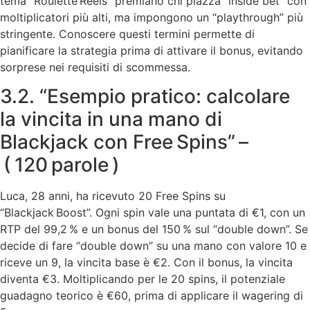
tema “Roulette Reels” premiano chi piazza “inside bet” con
moltiplicatori più alti, ma impongono un “playthrough” più
stringente. Conoscere questi termini permette di
pianificare la strategia prima di attivare il bonus, evitando
sorprese nei requisiti di scommessa.
3.2. “Esempio pratico: calcolare
la vincita in una mano di
Blackjack con Free Spins” –
( 120 parole )
Luca, 28 anni, ha ricevuto 20 Free Spins su
“Blackjack Boost”. Ogni spin vale una puntata di €1, con un
RTP del 99,2 % e un bonus del 150 % sul “double down”. Se
decide di fare “double down” su una mano con valore 10 e
riceve un 9, la vincita base è €2. Con il bonus, la vincita
diventa €3. Moltiplicando per le 20 spins, il potenziale
guadagno teorico è €60, prima di applicare il wagering di