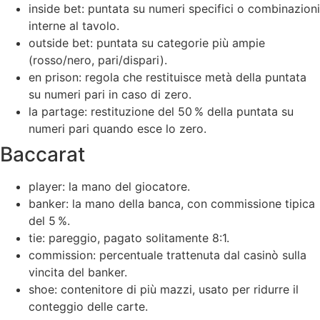
inside bet: puntata su numeri specifici o combinazioni
interne al tavolo.
outside bet: puntata su categorie più ampie
(rosso/nero, pari/dispari).
en prison: regola che restituisce metà della puntata
su numeri pari in caso di zero.
la partage: restituzione del 50 % della puntata su
numeri pari quando esce lo zero.
Baccarat
player: la mano del giocatore.
banker: la mano della banca, con commissione tipica
del 5 %.
tie: pareggio, pagato solitamente 8:1.
commission: percentuale trattenuta dal casinò sulla
vincita del banker.
shoe: contenitore di più mazzi, usato per ridurre il
conteggio delle carte.