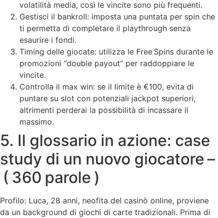
volatilità media, così le vincite sono più frequenti.
Gestisci il bankroll: imposta una puntata per spin che
ti permetta di completare il playthrough senza
esaurire i fondi.
Timing delle giocate: utilizza le Free Spins durante le
promozioni “double payout” per raddoppiare le
vincite.
Controlla il max win: se il limite è €100, evita di
puntare su slot con potenziali jackpot superiori,
altrimenti perderai la possibilità di incassare il
massimo.
5. Il glossario in azione: case
study di un nuovo giocatore –
( 360 parole )
Profilo: Luca, 28 anni, neofita del casinò online, proviene
da un background di giochi di carte tradizionali. Prima di