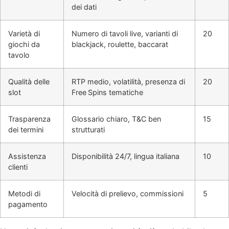
dei dati
Varietà di
Numero di tavoli live, varianti di
20
giochi da
blackjack, roulette, baccarat
tavolo
Qualità delle
RTP medio, volatilità, presenza di
20
slot
Free Spins tematiche
Trasparenza
Glossario chiaro, T&C ben
15
dei termini
strutturati
Assistenza
Disponibilità 24/7, lingua italiana
10
clienti
Metodi di
Velocità di prelievo, commissioni
5
pagamento