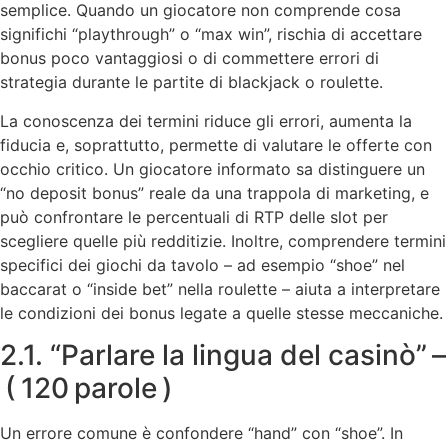
semplice. Quando un giocatore non comprende cosa
significhi “playthrough” o “max win”, rischia di accettare
bonus poco vantaggiosi o di commettere errori di
strategia durante le partite di blackjack o roulette.
La conoscenza dei termini riduce gli errori, aumenta la
fiducia e, soprattutto, permette di valutare le offerte con
occhio critico. Un giocatore informato sa distinguere un
“no deposit bonus” reale da una trappola di marketing, e
può confrontare le percentuali di RTP delle slot per
scegliere quelle più redditizie. Inoltre, comprendere termini
specifici dei giochi da tavolo – ad esempio “shoe” nel
baccarat o “inside bet” nella roulette – aiuta a interpretare
le condizioni dei bonus legate a quelle stesse meccaniche.
2.1. “Parlare la lingua del casinò” –
( 120 parole )
Un errore comune è confondere “hand” con “shoe”. In