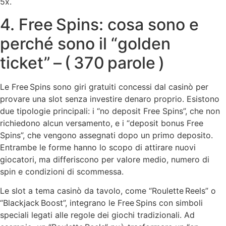
5x.
4. Free Spins: cosa sono e
perché sono il “golden
ticket” – ( 370 parole )
Le Free Spins sono giri gratuiti concessi dal casinò per
provare una slot senza investire denaro proprio. Esistono
due tipologie principali: i “no deposit Free Spins”, che non
richiedono alcun versamento, e i “deposit bonus Free
Spins”, che vengono assegnati dopo un primo deposito.
Entrambe le forme hanno lo scopo di attirare nuovi
giocatori, ma differiscono per valore medio, numero di
spin e condizioni di scommessa.
Le slot a tema casinò da tavolo, come “Roulette Reels” o
“Blackjack Boost”, integrano le Free Spins con simboli
speciali legati alle regole dei giochi tradizionali. Ad