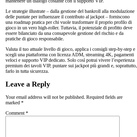
mantenere un dialogo costante con il supporto VIP.
Le strategie illustrate – dalla gestione del bankroll alla modulazione
delle puntate per influenzare il contributo al jackpot – forniscono
una roadmap pratica per chi vuole trasformare il proprio profilo di
gioco in un vero high‑roller. Tuttavia, il potenziale di profitto deve
essere bilanciato da una consapevole gestione del rischio e da
pratiche di gioco responsabile.
Valuta il tuo attuale livello di gioco, applica i consigli step‑by‑step e
scegli una piattaforma con licenza ADM, streaming 4K, pagamenti
veloci e supporto VIP dedicato. Solo così potrai vivere l’esperienza
premium dei tavoli VIP, puntare sui jackpot più grandi e, soprattutto,
farlo in tutta sicurezza.
Leave a Reply
Your email address will not be published.
Required fields are
marked
*
Comment
*