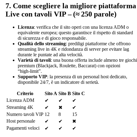
7. Come scegliere la migliore piattaforma
Live con tavoli VIP – (≈ 250 parole)
Licenza
: verifica che il sito operi con una licenza ADM o
equivalente europea; questo garantisce il rispetto di standard
di sicurezza e di gioco responsabile.
Qualità dello streaming
: prediligi piattaforme che offrono
streaming live in 4K e ridondanza di server per evitare lag
durante le puntate ad alta velocità.
Varietà di tavoli
: una buona offerta include almeno tre giochi
premium (Blackjack, Roulette, Baccarat) con opzioni
“high‑limit”.
Supporto VIP
: la presenza di un personal host dedicato,
disponibile 24/7, è un indicatore di serietà.
Criterio
Sito A
Sito B
Sito C
Licenza ADM
✔
✔
✔
Streaming 4K
✔
✖
✔
Numero tavoli VIP
12
8
15
Host personale
✔
✔
✖
Pagamenti veloci
✔
✔
✔