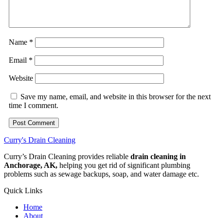
Name
*
Email
*
Website
Save my name, email, and website in this browser for the next
time I comment.
Curry's Drain Cleaning
Curry’s Drain Cleaning provides reliable
drain cleaning in
Anchorage, AK,
helping you get rid of significant plumbing
problems such as sewage backups, soap, and water damage etc.
Quick Links
Home
About