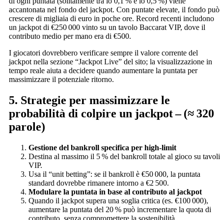
di ogni puntata (solitamente tra lo 0,1 % e lo 0,5 %) viene
accantonata nel fondo del jackpot. Con puntate elevate, il fondo può
crescere di migliaia di euro in poche ore. Record recenti includono
un jackpot di €250 000 vinto su un tavolo Baccarat VIP, dove il
contributo medio per mano era di €500.
I giocatori dovrebbero verificare sempre il valore corrente del
jackpot nella sezione “Jackpot Live” del sito; la visualizzazione in
tempo reale aiuta a decidere quando aumentare la puntata per
massimizzare il potenziale ritorno.
5. Strategie per massimizzare le
probabilità di colpire un jackpot – (≈ 320
parole)
Gestione del bankroll specifica per high‑limit
Destina al massimo il 5 % del bankroll totale al gioco su tavoli
VIP.
Usa il “unit betting”: se il bankroll è €50 000, la puntata
standard dovrebbe rimanere intorno a €2 500.
Modulare la puntata in base al contributo al jackpot
Quando il jackpot supera una soglia critica (es. €100 000),
aumentare la puntata del 20 % può incrementare la quota di
contributo, senza compromettere la sostenibilità.