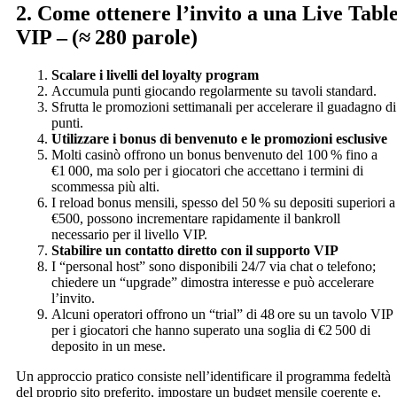
2. Come ottenere l’invito a una Live Tabl
VIP – (≈ 280 parole)
Scalare i livelli del loyalty program
Accumula punti giocando regolarmente su tavoli standard.
Sfrutta le promozioni settimanali per accelerare il guadagno di
punti.
Utilizzare i bonus di benvenuto e le promozioni esclusive
Molti casinò offrono un bonus benvenuto del 100 % fino a
€1 000, ma solo per i giocatori che accettano i termini di
scommessa più alti.
I reload bonus mensili, spesso del 50 % su depositi superiori a
€500, possono incrementare rapidamente il bankroll
necessario per il livello VIP.
Stabilire un contatto diretto con il supporto VIP
I “personal host” sono disponibili 24/7 via chat o telefono;
chiedere un “upgrade” dimostra interesse e può accelerare
l’invito.
Alcuni operatori offrono un “trial” di 48 ore su un tavolo VIP
per i giocatori che hanno superato una soglia di €2 500 di
deposito in un mese.
Un approccio pratico consiste nell’identificare il programma fedeltà
del proprio sito preferito, impostare un budget mensile coerente e,