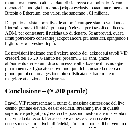
minuti, mantenendo alti standard di sicurezza e anonimato. Alcuni
operatori hanno già introdotto jackpot esclusivi pagati interamente in
Bitcoin o Ethereum, con valori che superano i €1 milione.
Dal punto di vista normativo, le autorità europee stanno valutando
l’introduzione di limiti di puntata più elevati per i tavoli con licenza
ADM, per contrastare il riciclaggio di denaro. Se approvati, questi
limiti potrebbero consentire jackpot ancora più massicci, spingendo i
high‑roller a investire di più.
Le previsioni indicano che il valore medio dei jackpot sui tavoli VIP
crescerà del 15‑20 % annuo nei prossimi 5‑10 anni, grazie
all’aumento dei volumi di scommessa e all’adozione di tecnologie
più immersive. I giocatori dovranno quindi bilanciare la ricerca di
grandi premi con una gestione più sofisticata del bankroll e una
maggiore attenzione alla sicurezza.
Conclusione – (≈ 200 parole)
I tavoli VIP rappresentano il punto di massima espressione del live
casino: puntate elevate, dealer dedicati, streaming live di qualità
superiore e jackpot progressivi che possono trasformare una serata i
una vincita da record. Per accedere a queste sale riservate è
necessario scalare i livelli di fedeltà, sfruttare i bonus di benvenuto e