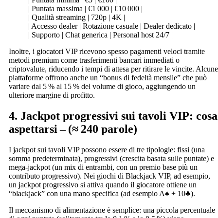
| Puntata massima | €1 000 | €10 000 |
| Qualità streaming | 720p | 4K |
| Accesso dealer | Rotazione casuale | Dealer dedicato |
| Supporto | Chat generica | Personal host 24/7 |
Inoltre, i giocatori VIP ricevono spesso pagamenti veloci tramite
metodi premium come trasferimenti bancari immediati o
criptovalute, riducendo i tempi di attesa per ritirare le vincite. Alcune
piattaforme offrono anche un “bonus di fedeltà mensile” che può
variare dal 5 % al 15 % del volume di gioco, aggiungendo un
ulteriore margine di profitto.
4. Jackpot progressivi sui tavoli VIP: cosa
aspettarsi – (≈ 240 parole)
I jackpot sui tavoli VIP possono essere di tre tipologie: fissi (una
somma predeterminata), progressivi (crescita basata sulle puntate) e
mega‑jackpot (un mix di entrambi, con un premio base più un
contributo progressivo). Nei giochi di Blackjack VIP, ad esempio,
un jackpot progressivo si attiva quando il giocatore ottiene un
“blackjack” con una mano specifica (ad esempio A♠ + 10♣).
Il meccanismo di alimentazione è semplice: una piccola percentuale