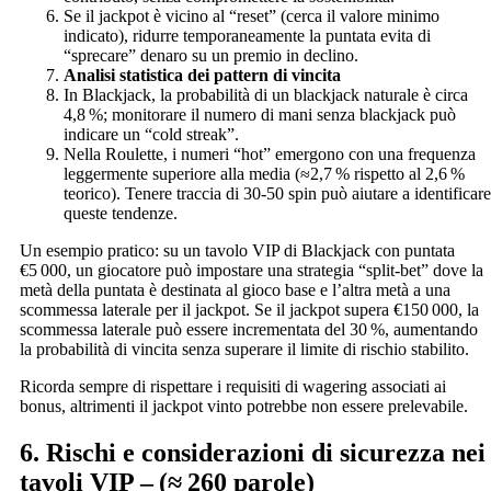
Se il jackpot è vicino al “reset” (cerca il valore minimo
indicato), ridurre temporaneamente la puntata evita di
“sprecare” denaro su un premio in declino.
Analisi statistica dei pattern di vincita
In Blackjack, la probabilità di un blackjack naturale è circa
4,8 %; monitorare il numero di mani senza blackjack può
indicare un “cold streak”.
Nella Roulette, i numeri “hot” emergono con una frequenza
leggermente superiore alla media (≈2,7 % rispetto al 2,6 %
teorico). Tenere traccia di 30‑50 spin può aiutare a identificare
queste tendenze.
Un esempio pratico: su un tavolo VIP di Blackjack con puntata
€5 000, un giocatore può impostare una strategia “split‑bet” dove la
metà della puntata è destinata al gioco base e l’altra metà a una
scommessa laterale per il jackpot. Se il jackpot supera €150 000, la
scommessa laterale può essere incrementata del 30 %, aumentando
la probabilità di vincita senza superare il limite di rischio stabilito.
Ricorda sempre di rispettare i requisiti di wagering associati ai
bonus, altrimenti il jackpot vinto potrebbe non essere prelevabile.
6. Rischi e considerazioni di sicurezza nei
tavoli VIP – (≈ 260 parole)