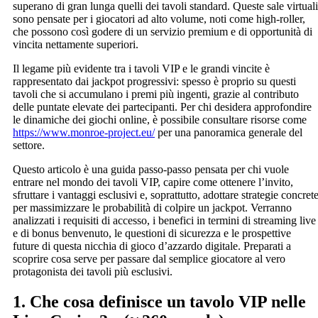
superano di gran lunga quelli dei tavoli standard. Queste sale virtuali
sono pensate per i giocatori ad alto volume, noti come high‑roller,
che possono così godere di un servizio premium e di opportunità di
vincita nettamente superiori.
Il legame più evidente tra i tavoli VIP e le grandi vincite è
rappresentato dai jackpot progressivi: spesso è proprio su questi
tavoli che si accumulano i premi più ingenti, grazie al contributo
delle puntate elevate dei partecipanti. Per chi desidera approfondire
le dinamiche dei giochi online, è possibile consultare risorse come
https://www.monroe-project.eu/
per una panoramica generale del
settore.
Questo articolo è una guida passo‑passo pensata per chi vuole
entrare nel mondo dei tavoli VIP, capire come ottenere l’invito,
sfruttare i vantaggi esclusivi e, soprattutto, adottare strategie concret
per massimizzare le probabilità di colpire un jackpot. Verranno
analizzati i requisiti di accesso, i benefici in termini di streaming live
e di bonus benvenuto, le questioni di sicurezza e le prospettive
future di questa nicchia di gioco d’azzardo digitale. Preparati a
scoprire cosa serve per passare dal semplice giocatore al vero
protagonista dei tavoli più esclusivi.
1. Che cosa definisce un tavolo VIP nelle