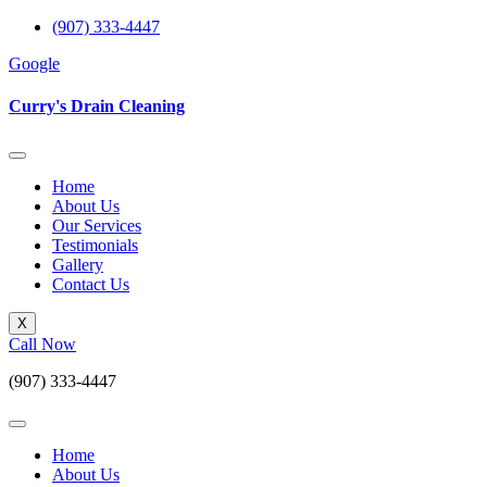
Skip
(907) 333-4447
to
Google
content
Curry's Drain Cleaning
Home
About Us
Our Services
Testimonials
Gallery
Contact Us
X
Call Now
(907) 333-4447
Home
About Us