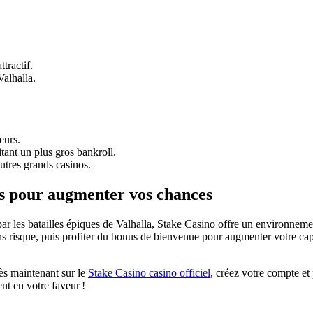
ttractif.
Valhalla.
eurs.
itant un plus gros bankroll.
tres grands casinos.
rs pour augmenter vos chances
ar les batailles épiques de Valhalla, Stake Casino offre un environnement
 risque, puis profiter du bonus de bienvenue pour augmenter votre capit
ès maintenant sur le
Stake Casino casino officiel
, créez votre compte et
nt en votre faveur !