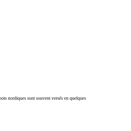
pots nordiques sont souvent versés en quelques