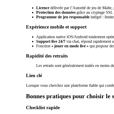
Licence
délivrée par l’Autorité de jeu de Malte,
Protection des données
grâce au cryptage SSL 2
Programme de jeu responsable
intégré : limit
Expérience mobile et support
Application native iOS/Android totalement opti
Support live 24/7
via chat, répond rapidement au
Fonction
« jouer en mode live »
qui propose des 
Rapidité des retraits
Les retraits sont généralement traités en moins d
Lien clé
Lorsque vous cherchez une plateforme fiable qui combi
Bonnes pratiques pour choisir le s
Checklist rapide