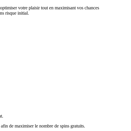
optimiser votre plaisir tout en maximisant vos chances
 risque initial.
t.
afin de maximiser le nombre de spins gratuits.