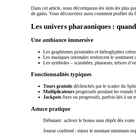
Dans cet article, nous décortiquons les slots les plus
de gains. Vous découvrirez aussi comment profiter du b
Les univers pharaoniques : quand 
Une ambiance immersive
Les graphismes pyramides et hiéroglyphes créen
Les musiques orientales renforcent le sentiment 
Les symboles – scarabées, pharaons, trésors d’o
Fonctionnalités typiques
Tours gratuits
déclenchés par le scatter du Sphi
Multiplicateurs
progressifs pendant les rounds 
Jackpots
fixes ou progressifs, parfois liés à un
Astuce pratique
Débutant : activez le bonus sans dépôt dès votre in
Joueur confirmé : misez le montant minimum requi