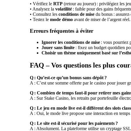
• Vérifiez le
RTP
(retour au joueur) : privilégiez les j
• Analysez la
volatilité
: faible pour des gains fréquent
• Consultez les
conditions de mise
du bonus : assurez‑
• Testez le
mode démo
avant de miser de l’argent réel.
Erreurs fréquentes à éviter
Ignorer les conditions de mise
: vous pourriez p
Jouer sans limite
: fixez un budget quotidien pou
Choisir un thème uniquement basé sur l’esth
FAQ – Vos questions les plus cour
Q : Qu’est‑ce qu’un bonus sans dépôt ?
A : C’est une somme offerte par le casino pour jouer gra
Q : Combien de temps faut‑il pour retirer mes gains
A : Sur Stake Casino, les retraits par portefeuille élect
Q : Le jeu en mode live est‑il différent des slots clas
A : Oui, le mode live propose une interaction en temps
Q : Le site est‑il sécurisé pour les paiements ?
A : Absolument. La plateforme utilise un cryptage SSL 