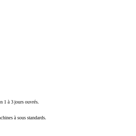
en 1 à 3 jours ouvrés.
achines à sous standards.