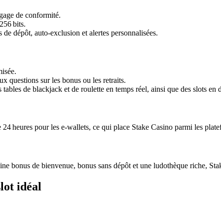
 gage de conformité.
56 bits.
es de dépôt, auto‑exclusion et alertes personnalisées.
misée.
x questions sur les bonus ou les retraits.
tables de blackjack et de roulette en temps réel, ainsi que des slots en d
e 24 heures pour les e‑wallets, ce qui place Stake Casino parmi les plat
ne bonus de bienvenue, bonus sans dépôt et une ludothèque riche, Stak
lot idéal