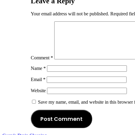
Leave a Reply
Your email address will not be published.
Required fie
Comment
*
Name
*
Email
*
Website
Save my name, email, and website in this browser 