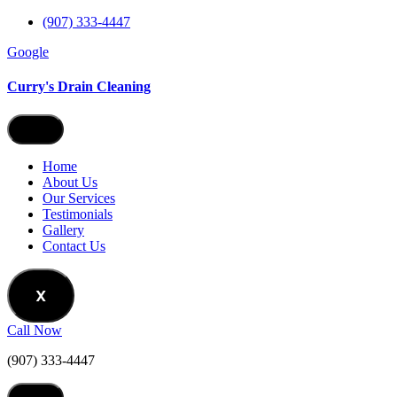
Skip
(907) 333-4447
to
Google
content
Curry's Drain Cleaning
Home
About Us
Our Services
Testimonials
Gallery
Contact Us
X
Call Now
(907) 333-4447