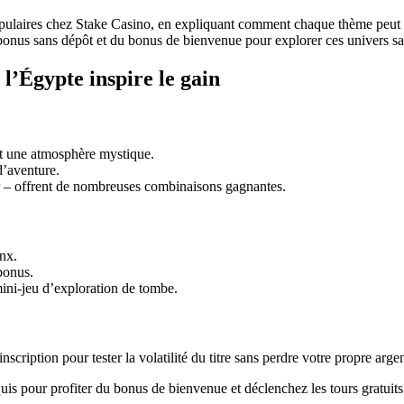
 populaires chez Stake Casino, en expliquant comment chaque thème peut 
onus sans dépôt et du bonus de bienvenue pour explorer ces univers sans
l’Égypte inspire le gain
t une atmosphère mystique.
d’aventure.
r – offrent de nombreuses combinaisons gagnantes.
nx.
bonus.
 mini‑jeu d’exploration de tombe.
scription pour tester la volatilité du titre sans perdre votre propre argen
s pour profiter du bonus de bienvenue et déclenchez les tours gratuits 