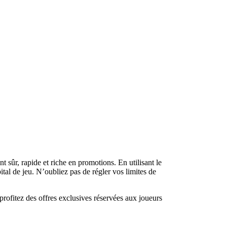
 sûr, rapide et riche en promotions. En utilisant le
al de jeu. N’oubliez pas de régler vos limites de
 profitez des offres exclusives réservées aux joueurs