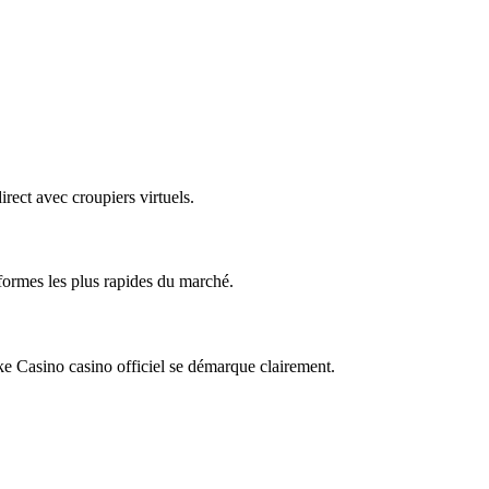
irect avec croupiers virtuels.
eformes les plus rapides du marché.
e Casino casino officiel se démarque clairement.