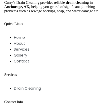
Curry’s Drain Cleaning provides reliable
drain cleaning in
Anchorage, AK,
helping you get rid of significant plumbing
problems such as sewage backups, soap, and water damage etc.
Quick Links
Home
About
Services
Gallery
Contact
Services
Drain Cleaning
Contact Info