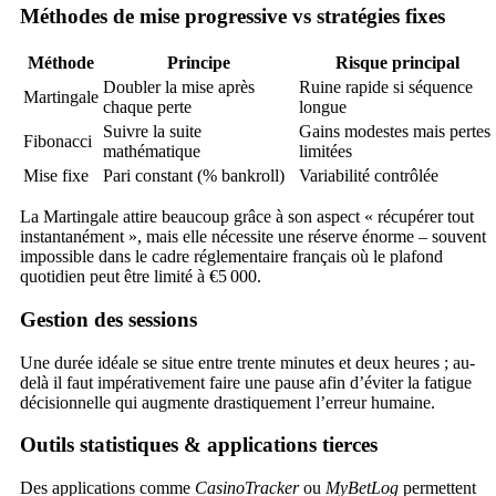
Méthodes de mise progressive vs stratégies fixes
Méthode
Principe
Risque principal
Doubler la mise après
Ruine rapide si séquence
Martingale
chaque perte
longue
Suivre la suite
Gains modestes mais pertes
Fibonacci
mathématique
limitées
Mise fixe
Pari constant (% bankroll)
Variabilité contrôlée
La Martingale attire beaucoup grâce à son aspect « récupérer tout
instantanément », mais elle nécessite une réserve énorme – souvent
impossible dans le cadre réglementaire français où le plafond
quotidien peut être limité à €5 000.
Gestion des sessions
Une durée idéale se situe entre trente minutes et deux heures ; au-
delà il faut impérativement faire une pause afin d’éviter la fatigue
décisionnelle qui augmente drastiquement l’erreur humaine.
Outils statistiques & applications tierces
Des applications comme
CasinoTracker
ou
MyBetLog
permettent