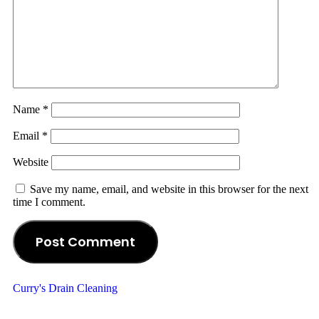
Name
*
Email
*
Website
Save my name, email, and website in this browser for the next
time I comment.
Curry's Drain Cleaning