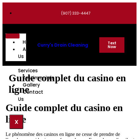
(907) 333-4447
Home
Text
Curry's Drain Cleaning
Now
About
Us
Our
Services
Guide complet du casino en
Testimonials
Gallery
ligne
Contact
Us
Guide complet du casino en
ligne
X
Le phénomène des casinos en ligne ne cesse de prendre de