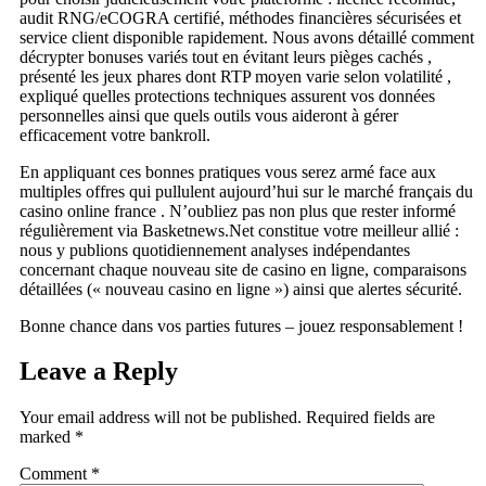
audit RNG/eCOGRA certifié, méthodes financières sécurisées et
service client disponible rapidement. Nous avons détaillé comment
décrypter bonuses variés tout en évitant leurs pièges cachés ,
présenté les jeux phares dont RTP moyen varie selon volatilité ,
expliqué quelles protections techniques assurent vos données
personnelles ainsi que quels outils vous aideront à gérer
efficacement votre bankroll.
En appliquant ces bonnes pratiques vous serez armé face aux
multiples offres qui pullulent aujourd’hui sur le marché français du
casino online france . N’oubliez pas non plus que rester informé
régulièrement via Basketnews.Net constitue votre meilleur allié :
nous y publions quotidiennement analyses indépendantes
concernant chaque nouveau site de casino en ligne, comparaisons
détaillées (« nouveau casino en ligne ») ainsi que alertes sécurité.
Bonne chance dans vos parties futures – jouez responsablement !
Leave a Reply
Your email address will not be published.
Required fields are
marked
*
Comment
*