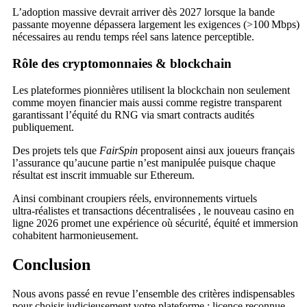
L’adoption massive devrait arriver dès 2027 lorsque la bande
passante moyenne dépassera largement les exigences (>100 Mbps)
nécessaires au rendu temps réel sans latence perceptible.
Rôle des cryptomonnaies & blockchain
Les plateformes pionnières utilisent la blockchain non seulement
comme moyen financier mais aussi comme registre transparent
garantissant l’équité du RNG via smart contracts audités
publiquement.
Des projets tels que
FairSpin
proposent ainsi aux joueurs français
l’assurance qu’aucune partie n’est manipulée puisque chaque
résultat est inscrit immuable sur Ethereum.
Ainsi combinant croupiers réels, environnements virtuels
ultra‑réalistes et transactions décentralisées , le nouveau casino en
ligne 2026 promet une expérience où sécurité, équité et immersion
cohabitent harmonieusement.
Conclusion
Nous avons passé en revue l’ensemble des critères indispensables
pour choisir judicieusement votre plateforme : licence reconnue,