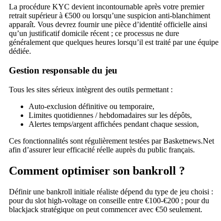
La procédure KYC devient incontournable après votre premier
retrait supérieur à €500 ou lorsqu’une suspicion anti‑blanchiment
apparaît. Vous devrez fournir une pièce d’identité officielle ainsi
qu’un justificatif domicile récent ; ce processus ne dure
généralement que quelques heures lorsqu’il est traité par une équipe
dédiée.
Gestion responsable du jeu
Tous les sites sérieux intègrent des outils permettant :
Auto‑exclusion définitive ou temporaire,
Limites quotidiennes / hebdomadaires sur les dépôts,
Alertes temps/argent affichées pendant chaque session,
Ces fonctionnalités sont régulièrement testées par Basketnews.Net
afin d’assurer leur efficacité réelle auprès du public français.
Comment optimiser son bankroll ?
Définir une bankroll initiale réaliste dépend du type de jeu choisi :
pour du slot high‑voltage on conseille entre €100‑€200 ; pour du
blackjack stratégique on peut commencer avec €50 seulement.