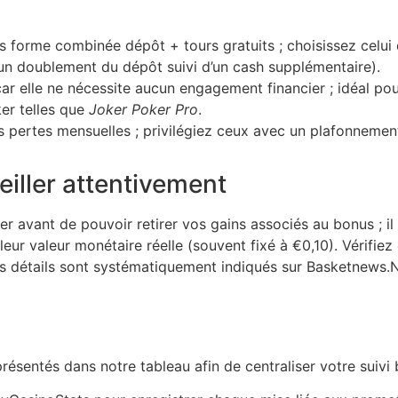
forme combinée dépôt + tours gratuits ; choisissez celui d
un doublement du dépôt suivi d’un cash supplémentaire).
ar elle ne nécessite aucun engagement financier ; idéal pou
er telles que
Joker Poker Pro
.
pertes mensuelles ; privilégiez ceux avec un plafonnement r
eiller attentivement
 avant de pouvoir retirer vos gains associés au bonus ; il
leur valeur monétaire réelle (souvent fixé à €0,10). Vérifie
es détails sont systématiquement indiqués sur Basketnews.N
présentés dans notre tableau afin de centraliser votre suivi