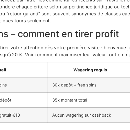
ondère chaque critère selon sa pertinence juridique ou te
e” ou “retour garanti” sont souvent synonymes de clauses ca
uelques tours seulement.
s – comment en tirer profit
tirer votre attention dès votre première visite : bienvenue j
qu’à 20 %. Voici comment maximiser leur valeur tout en maît
eil
Wagering requis
pins
30x dépôt + free spins
 dépôt
35x montant total
ratuit €10
Aucun wagering sur cashback