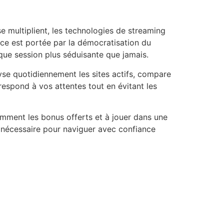
e multiplient, les technologies de streaming
nce est portée par la démocratisation du
que session plus séduisante que jamais.
yse quotidiennement les sites actifs, compare
rrespond à vos attentes tout en évitant les
igemment les bonus offerts et à jouer dans une
e nécessaire pour naviguer avec confiance