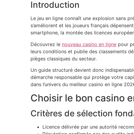
Introduction
Le jeu en ligne connaît une explosion sans pr
s’améliorent et les joueurs français dépensen
smartphone, la montée des licences européenn
Découvrez le
nouveau casino en ligne
pour pr
leurs conditions et publie des classements dét
pièges classiques du secteur.
Un guide structuré devient donc indispensable :
démarche responsable qui protège votre capit
dans l’univers du meilleur casino en ligne 202
Choisir le bon casino e
Critères de sélection fo
Licence délivrée par une autorité recon
Réputation confirmée par des audits in