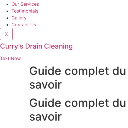
Our Services
Testimonials
Gallery
Contact Us
X
Curry's Drain Cleaning
Text Now
Guide complet du 
savoir
Guide complet du 
savoir