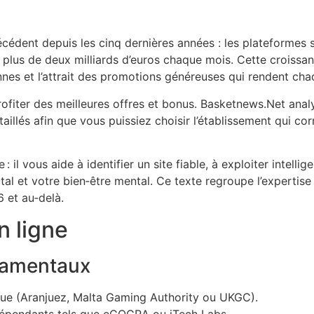
écédent depuis les cinq dernières années : les plateformes s
t plus de deux milliards d’euros chaque mois. Cette croissa
es et l’attrait des promotions généreuses qui rendent cha
ofiter des meilleures offres et bonus. Basketnews.Net anal
aillés afin que vous puissiez choisir l’établissement qui co
 il vous aide à identifier un site fiable, à exploiter intell
al et votre bien‑être mental. Ce texte regroupe l’expertis
6 et au‑delà.
n ligne
ndamentaux
nue (Aranjuez, Malta Gaming Authority ou UKGC).
dépendants tels que eCOGRA ou iTech Labs.