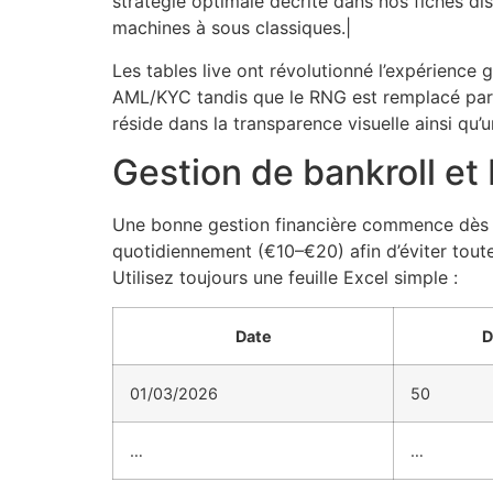
stratégie optimale décrite dans nos fiches di
machines à sous classiques.|
Les tables live ont révolutionné l’expérience
AML/KYC tandis que le RNG est remplacé par 
réside dans la transparence visuelle ainsi qu’u
Gestion de bankroll et
Une bonne gestion financière commence dès l
quotidiennement (€10–€20) afin d’éviter tout
Utilisez toujours une feuille Excel simple :
Date
D
01/03/2026
50
…
…