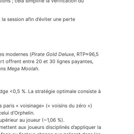
ns ; cela simplifie la vérification du
la session afin d’éviter une perte
tes modernes (
Pirate Gold Deluxe
, RTP≈96,5
part offrent entre 20 et 30 lignes payantes,
dans
Mega Moolah
.
dge <0,5 %. La stratégie optimale consiste à
es paris « voisinage» (« voisins du zéro »)
lui d’Orphelin.
périeur au joueur (~1,06 %).
ettent aux joueurs disciplinés d’appliquer la