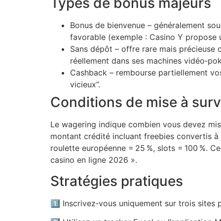
Types de bonus majeurs
Bonus de bienvenue – généralement sous 
favorable (exemple : Casino Y propose 
Sans dépôt – offre rare mais précieuse c
réellement dans ses machines vidéo‑pok
Cashback – rembourse partiellement vos 
vicieux”.
Conditions de mise à surv
Le wagering indique combien vous devez miser
montant crédité incluant freebies convertis à 
roulette européenne = 25 %, slots = 100 %. C
casino en ligne 2026 ».
Stratégies pratiques
1️⃣ Inscrivez‑vous uniquement sur trois sites 