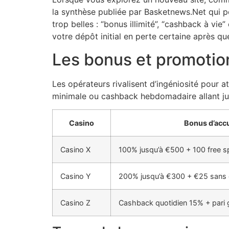
la synthèse publiée par Basketnews.Net qui p
trop belles : “bonus illimité”, “cashback à vi
votre dépôt initial en perte certaine après q
Les bonus et promotion
Les opérateurs rivalisent d’ingéniosité pour at
minimale ou cashback hebdomadaire allant jus
Casino
Bonus d’accu
Casino X
100% jusqu’à €500 + 100 free s
Casino Y
200% jusqu’à €300 + €25 sans
Casino Z
Cashback quotidien 15% + pari g