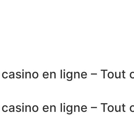
casino en ligne – Tout
casino en ligne – Tout