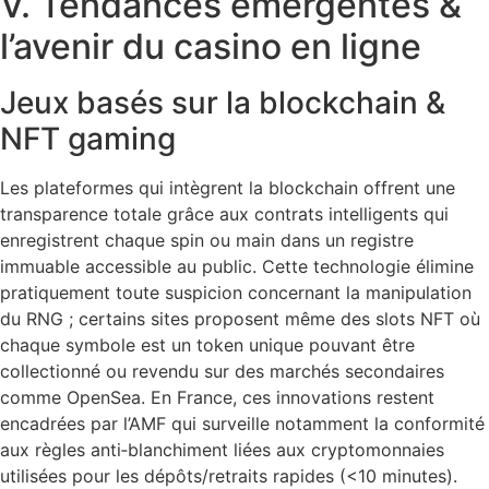
V. Tendances émergentes &
l’avenir du casino en ligne
Jeux basés sur la blockchain &
NFT gaming
Les plateformes qui intègrent la blockchain offrent une
transparence totale grâce aux contrats intelligents qui
enregistrent chaque spin ou main dans un registre
immuable accessible au public. Cette technologie élimine
pratiquement toute suspicion concernant la manipulation
du RNG ; certains sites proposent même des slots NFT où
chaque symbole est un token unique pouvant être
collectionné ou revendu sur des marchés secondaires
comme OpenSea. En France, ces innovations restent
encadrées par l’AMF qui surveille notamment la conformité
aux règles anti‑blanchiment liées aux cryptomonnaies
utilisées pour les dépôts/retraits rapides (<10 minutes).