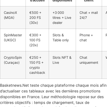
d’accueil
disponibles
client
CasinoX
€500 +
+3 000
Chat + mail
(MGA)
200 FS
titres + Live
24/7
(30x)
dealer
SpinMaster
€300 +
Slots &
Phone +
(UKGC)
100 FS
Table only
chat
(20x)
CryptoSpin
€250 +
Slots NFT &
Chat
(Curaçao)
150 FS +
Live
uniquement
crypto
cashback
Basketnews.Net teste chaque plateforme chaque mois afin
d’actualiser ces tableaux avec les dernières promotions
disponibles en France. Leur méthodologie repose sur des
critères objectifs : temps de chargement, taux de