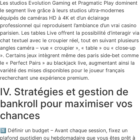
Les studios Evolution Gaming et Pragmatic Play dominent
le segment live grâce à leurs studios ultra‑modernes
équipés de caméras HD à 4K et d’un éclairage
professionnel qui reproduisent l’ambiance d’un vrai casino
parisien. Les tables Live offrent la possibilité d’interagir via
chat textuel avec le croupier réel, tout en suivant plusieurs
angles caméra – vue « croupier », « table » ou « close‑up
». Certains jeux intègrent même des paris side‑bet comme
le « Perfect Pairs » au blackjack live, augmentant ainsi la
variété des mises disponibles pour le joueur français
recherchant une expérience premium.
IV. Stratégies et gestion de
bankroll pour maximiser vos
chances
1️⃣ Définir un budget – Avant chaque session, fixez un
plafond quotidien ou hebdomadaire que vous êtes prêt à