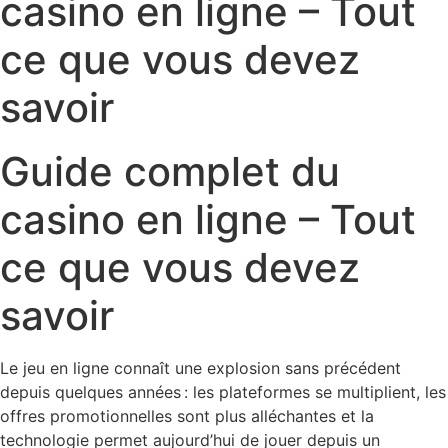
casino en ligne – Tout
ce que vous devez
savoir
Guide complet du
casino en ligne – Tout
ce que vous devez
savoir
Le jeu en ligne connaît une explosion sans précédent
depuis quelques années : les plateformes se multiplient, les
offres promotionnelles sont plus alléchantes et la
technologie permet aujourd’hui de jouer depuis un