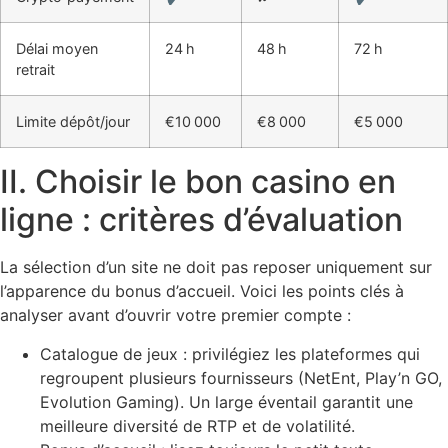
Délai moyen
24 h
48 h
72 h
retrait
Limite dépôt/jour
€10 000
€8 000
€5 000
II. Choisir le bon casino en
ligne : critères d’évaluation
La sélection d’un site ne doit pas reposer uniquement sur
l’apparence du bonus d’accueil. Voici les points clés à
analyser avant d’ouvrir votre premier compte :
Catalogue de jeux : privilégiez les plateformes qui
regroupent plusieurs fournisseurs (NetEnt, Play’n GO,
Evolution Gaming). Un large éventail garantit une
meilleure diversité de RTP et de volatilité.