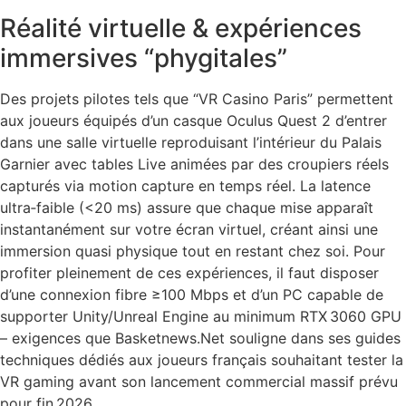
Réalité virtuelle & expériences
immersives “phygitales”
Des projets pilotes tels que “VR Casino Paris” permettent
aux joueurs équipés d’un casque Oculus Quest 2 d’entrer
dans une salle virtuelle reproduisant l’intérieur du Palais
Garnier avec tables Live animées par des croupiers réels
capturés via motion capture en temps réel. La latence
ultra‑faible (<20 ms) assure que chaque mise apparaît
instantanément sur votre écran virtuel, créant ainsi une
immersion quasi physique tout en restant chez soi. Pour
profiter pleinement de ces expériences, il faut disposer
d’une connexion fibre ≥100 Mbps et d’un PC capable de
supporter Unity/Unreal Engine au minimum RTX 3060 GPU
– exigences que Basketnews.Net souligne dans ses guides
techniques dédiés aux joueurs français souhaitant tester la
VR gaming avant son lancement commercial massif prévu
pour fin 2026.