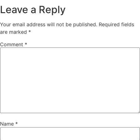
Leave a Reply
Your email address will not be published.
Required fields
are marked
*
Comment
*
Name
*