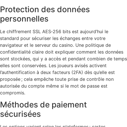
Protection des données
personnelles
Le chiffrement SSL AES‑256 bits est aujourd’hui le
standard pour sécuriser les échanges entre votre
navigateur et le serveur du casino. Une politique de
confidentialité claire doit expliquer comment les données
sont stockées, qui y a accès et pendant combien de temps
elles sont conservées. Les joueurs avisés activent
l’authentification à deux facteurs (2FA) dès qu’elle est
proposée ; cela empêche toute prise de contrôle non
autorisée du compte même si le mot de passe est
compromis.
Méthodes de paiement
sécurisées
Les options varient selon les plateformes : cartes