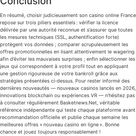
Conclusion
En résumé, choisir judicieusement son casino online France
repose sur trois piliers essentiels : vérifier la licence
délivrée par une autorité reconnue et s’assurer que toutes
les mesures techniques (SSL, authentification forte)
protègent vos données ; comparer scrupuleusement les
offres promotionnelles en lisant attentivement le wagering
afin d’éviter les mauvaises surprises ; enfin sélectionner les
jeux qui correspondent à votre profil tout en appliquant
une gestion rigoureuse de votre bankroll grâce aux
stratégies présentées ci‑dessus. Pour rester informé des
dernières nouveautés — nouveaux casinos lancés en 2026,
innovations blockchain ou expériences VR — n’hésitez pas
à consulter régulièrement Basketnews.Net, véritable
référence indépendante qui teste chaque plateforme avant
recommandation officielle et publie chaque semaine les
meilleures offres « nouveau casino en ligne ». Bonne
chance et jouez toujours responsablement !