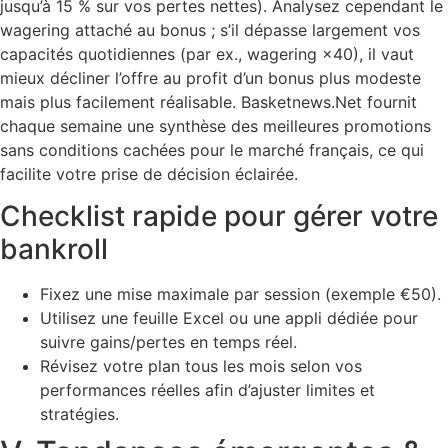
jusqu’à 15 % sur vos pertes nettes). Analysez cependant le
wagering attaché au bonus ; s’il dépasse largement vos
capacités quotidiennes (par ex., wagering ×40), il vaut
mieux décliner l’offre au profit d’un bonus plus modeste
mais plus facilement réalisable. Basketnews.Net fournit
chaque semaine une synthèse des meilleures promotions
sans conditions cachées pour le marché français, ce qui
facilite votre prise de décision éclairée.
Checklist rapide pour gérer votre
bankroll
Fixez une mise maximale par session (exemple €50).
Utilisez une feuille Excel ou une appli dédiée pour
suivre gains/pertes en temps réel.
Révisez votre plan tous les mois selon vos
performances réelles afin d’ajuster limites et
stratégies.