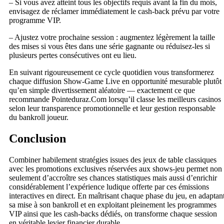
– Si vous avez atteint tous les objectifs requis avant la fin du mois,
envisagez de réclamer immédiatement le cash‑back prévu par votre
programme VIP.
– Ajustez votre prochaine session : augmentez légèrement la taille
des mises si vous êtes dans une série gagnante ou réduisez-les si
plusieurs pertes consécutives ont eu lieu.
En suivant rigoureusement ce cycle quotidien vous transformerez
chaque diffusion Show‑Game Live en opportunité mesurable plutôt
qu’en simple divertissement aléatoire — exactement ce que
recommande Pointeduraz.Com lorsqu’il classe les meilleurs casinos
selon leur transparence promotionnelle et leur gestion responsable
du bankroll joueur.
Conclusion
Combiner habilement stratégies issues des jeux de table classiques
avec les promotions exclusives réservées aux shows‑jeu permet non
seulement d’accroître ses chances statistiques mais aussi d’enrichir
considérablement l’expérience ludique offerte par ces émissions
interactives en direct. En maîtrisant chaque phase du jeu, en adaptan
sa mise à son bankroll et en exploitant pleinement les programmes
VIP ainsi que les cash‑backs dédiés, on transforme chaque session
en véritable levier financier durable.