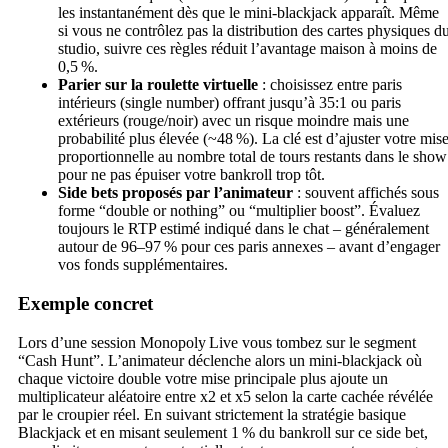
les instantanément dès que le mini‑blackjack apparaît. Même
si vous ne contrôlez pas la distribution des cartes physiques d
studio, suivre ces règles réduit l’avantage maison à moins de
0,5 %.
Parier sur la roulette virtuelle
: choisissez entre paris
intérieurs (single number) offrant jusqu’à 35:1 ou paris
extérieurs (rouge/noir) avec un risque moindre mais une
probabilité plus élevée (~48 %). La clé est d’ajuster votre mis
proportionnelle au nombre total de tours restants dans le show
pour ne pas épuiser votre bankroll trop tôt.
Side bets proposés par l’animateur
: souvent affichés sous
forme “double or nothing” ou “multiplier boost”. Évaluez
toujours le RTP estimé indiqué dans le chat – généralement
autour de 96–97 % pour ces paris annexes – avant d’engager
vos fonds supplémentaires.
Exemple concret
Lors d’une session Monopoly Live vous tombez sur le segment
“Cash Hunt”. L’animateur déclenche alors un mini‑blackjack où
chaque victoire double votre mise principale plus ajoute un
multiplicateur aléatoire entre x2 et x5 selon la carte cachée révélée
par le croupier réel. En suivant strictement la stratégie basique
Blackjack et en misant seulement 1 % du bankroll sur ce side bet,