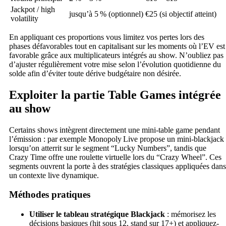
Jackpot / high
jusqu’à 5 % (optionnel)
€25 (si objectif atteint)
volatility
En appliquant ces proportions vous limitez vos pertes lors des
phases défavorables tout en capitalisant sur les moments où l’EV est
favorable grâce aux multiplicateurs intégrés au show. N’oubliez pas
d’ajuster régulièrement votre mise selon l’évolution quotidienne du
solde afin d’éviter toute dérive budgétaire non désirée.
Exploiter la partie Table Games intégrée
au show
Certains shows intègrent directement une mini‑table game pendant
l’émission : par exemple Monopoly Live propose un mini‑blackjack
lorsqu’on atterrit sur le segment “Lucky Numbers”, tandis que
Crazy Time offre une roulette virtuelle lors du “Crazy Wheel”. Ces
segments ouvrent la porte à des stratégies classiques appliquées dans
un contexte live dynamique.
Méthodes pratiques
Utiliser le tableau stratégique Blackjack
: mémorisez les
décisions basiques (hit sous 12, stand sur 17+) et appliquez-