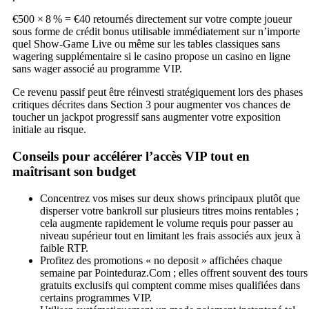
€500 × 8 % = €40 retournés directement sur votre compte joueur
sous forme de crédit bonus utilisable immédiatement sur n’importe
quel Show‑Game Live ou même sur les tables classiques sans
wagering supplémentaire si le casino propose un casino en ligne
sans wager associé au programme VIP.
Ce revenu passif peut être réinvesti stratégiquement lors des phases
critiques décrites dans Section 3 pour augmenter vos chances de
toucher un jackpot progressif sans augmenter votre exposition
initiale au risque.
Conseils pour accélérer l’accès VIP tout en
maîtrisant son budget
Concentrez vos mises sur deux shows principaux plutôt que
disperser votre bankroll sur plusieurs titres moins rentables ;
cela augmente rapidement le volume requis pour passer au
niveau supérieur tout en limitant les frais associés aux jeux à
faible RTP.
Profitez des promotions « no deposit » affichées chaque
semaine par Pointeduraz.Com ; elles offrent souvent des tours
gratuits exclusifs qui comptent comme mises qualifiées dans
certains programmes VIP.