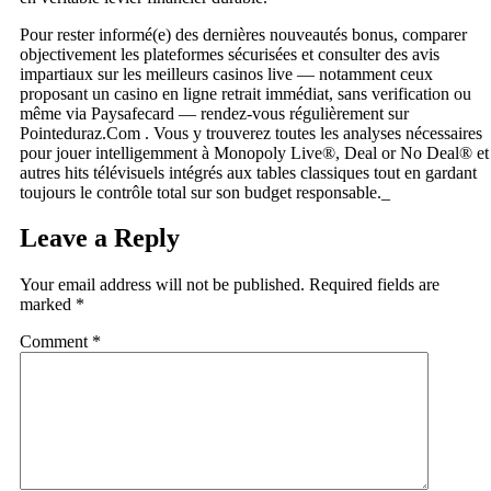
Pour rester informé(e) des dernières nouveautés bonus, comparer
objectivement les plateformes sécurisées et consulter des avis
impartiaux sur les meilleurs casinos live — notamment ceux
proposant un casino en ligne retrait immédiat, sans verification ou
même via Paysafecard — rendez-vous régulièrement sur
Pointeduraz.Com . Vous y trouverez toutes les analyses nécessaires
pour jouer intelligemment à Monopoly Live®, Deal or No Deal® et
autres hits télévisuels intégrés aux tables classiques tout en gardant
toujours le contrôle total sur son budget responsable._
Leave a Reply
Your email address will not be published.
Required fields are
marked
*
Comment
*