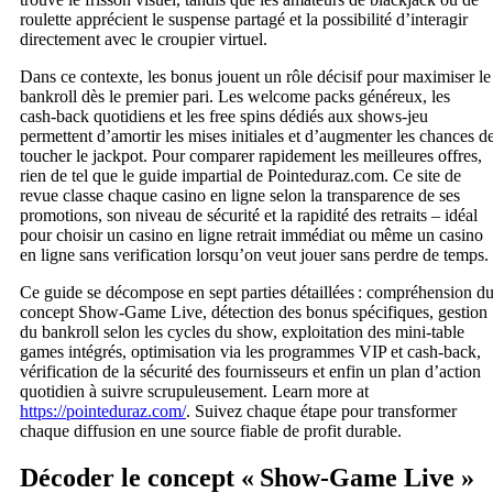
roulette apprécient le suspense partagé et la possibilité d’interagir
directement avec le croupier virtuel.
Dans ce contexte, les bonus jouent un rôle décisif pour maximiser le
bankroll dès le premier pari. Les welcome packs généreux, les
cash‑back quotidiens et les free spins dédiés aux shows‑jeu
permettent d’amortir les mises initiales et d’augmenter les chances d
toucher le jackpot. Pour comparer rapidement les meilleures offres,
rien de tel que le guide impartial de Pointeduraz.com. Ce site de
revue classe chaque casino en ligne selon la transparence de ses
promotions, son niveau de sécurité et la rapidité des retraits – idéal
pour choisir un casino en ligne retrait immédiat ou même un casino
en ligne sans verification lorsqu’on veut jouer sans perdre de temps.
Ce guide se décompose en sept parties détaillées : compréhension d
concept Show‑Game Live, détection des bonus spécifiques, gestion
du bankroll selon les cycles du show, exploitation des mini‑table
games intégrés, optimisation via les programmes VIP et cash‑back,
vérification de la sécurité des fournisseurs et enfin un plan d’action
quotidien à suivre scrupuleusement. Learn more at
https://pointeduraz.com/
. Suivez chaque étape pour transformer
chaque diffusion en une source fiable de profit durable.
Décoder le concept « Show‑Game Live »