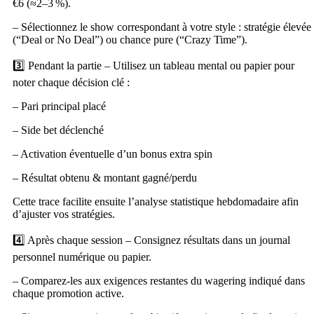
€6 (≈2–3 %).
– Sélectionnez le show correspondant à votre style : stratégie élevée
(“Deal or No Deal”) ou chance pure (“Crazy Time”).
3️⃣ Pendant la partie – Utilisez un tableau mental ou papier pour
noter chaque décision clé :
– Pari principal placé
– Side bet déclenché
– Activation éventuelle d’un bonus extra spin
– Résultat obtenu & montant gagné/perdu
Cette trace facilite ensuite l’analyse statistique hebdomadaire afin
d’ajuster vos stratégies.
4️⃣ Après chaque session – Consignez résultats dans un journal
personnel numérique ou papier.
– Comparez-les aux exigences restantes du wagering indiqué dans
chaque promotion active.