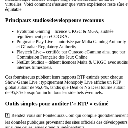
virtuelles. Voici comment s’assurer que votre expérience reste sûre e
équitable.
Principaux studios/developpeurs reconnus
Evolution Gaming – licence UKGC & MGA, auditée
régulièrement par eCOGRA.
Pragmatic Play Live – autorisée par Malta Gaming Authority
et Gibraltar Regulatory Authority.
Playtech Live – certifiée par Curacao eGaming ainsi que par
Commission Française des Jeux Online.
NetEnt Studios – détient licences Malta & UKGC avec audits
internes trimestriels.
Ces fournisseurs publient leurs rapports RTP estimés pour chaque
Show‑Game Live ; typiquement Monopoly Live affiche un RTP
global autour de 96,6 %, tandis que Deal or No Deal tourne autour
de 95,8 % lorsqu’on inclut tous les side bets éventuels.
Outils simples pour auditer l’« RTP » estimé
1️⃣ Rendez-vous sur Pointeduraz.Com qui compile quotidiennement
les données publiques provenant des sites officiels des développeurs
ainsi que celles issues d’audits indépendants.