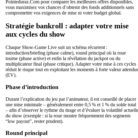
Pointeduraz.Com pour comparer les meilleures offres disponibles,
vous maximisez vos chances d’obtenir des fonds additionnels sans
compromettre vos exigences de mise ni votre budget global.
Stratégie bankroll : adapter votre mise
aux cycles du show
Chaque Show‑Game Live suit un schéma récurrent :
introduction/briefing (phase calme), round principal où la roue
tourne (phase active) et enfin la révélation du jackpot ou du
multiplicateur final (phase critique). Adapter votre mise à ces cycles
réduit le risque tout en exploitant les moments à forte valeur attendu
(EV).
Phase d’introduction
Durant l’explication du jeu par l’animateur, il est conseillé de placer
une mise minimale – généralement entre 0,5 % et 1 % du solde total
– afin d’observer le rythme du tirage et d’évaluer la volatilité actuell
du show (exemple : si la roue montre fréquemment des segments
“low payout”, rester prudent).
Round principal