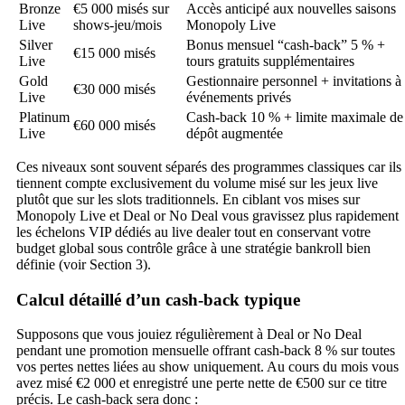
Bronze
€5 000 misés sur
Accès anticipé aux nouvelles saisons
Live
shows‐jeu/mois
Monopoly Live
Silver
Bonus mensuel “cash‑back” 5 % +
€15 000 misés
Live
tours gratuits supplémentaires
Gold
Gestionnaire personnel + invitations à
€30 000 misés
Live
événements privés
Platinum
Cash‑back 10 % + limite maximale de
€60 000 misés
Live
dépôt augmentée
Ces niveaux sont souvent séparés des programmes classiques car ils
tiennent compte exclusivement du volume misé sur les jeux live
plutôt que sur les slots traditionnels. En ciblant vos mises sur
Monopoly Live et Deal or No Deal vous gravissez plus rapidement
les échelons VIP dédiés au live dealer tout en conservant votre
budget global sous contrôle grâce à une stratégie bankroll bien
définie (voir Section 3).
Calcul détaillé d’un cash‑back typique
Supposons que vous jouiez régulièrement à Deal or No Deal
pendant une promotion mensuelle offrant cash‑back 8 % sur toutes
vos pertes nettes liées au show uniquement. Au cours du mois vous
avez misé €2 000 et enregistré une perte nette de €500 sur ce titre
précis. Le cash‑back sera donc :