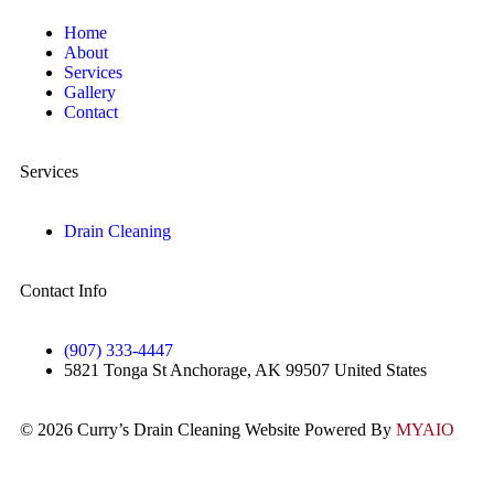
Home
About
Services
Gallery
Contact
Services
Drain Cleaning
Contact Info
(907) 333-4447
5821 Tonga St Anchorage, AK 99507 United States
© 2026 Curry’s Drain Cleaning Website Powered By
MYAIO