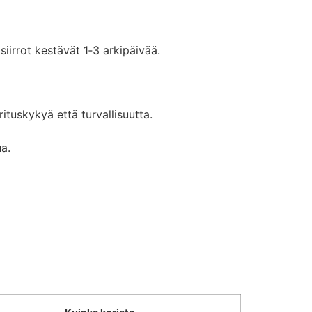
iirrot kestävät 1‑3 arkipäivää.
rituskykyä että turvallisuutta.
ua.