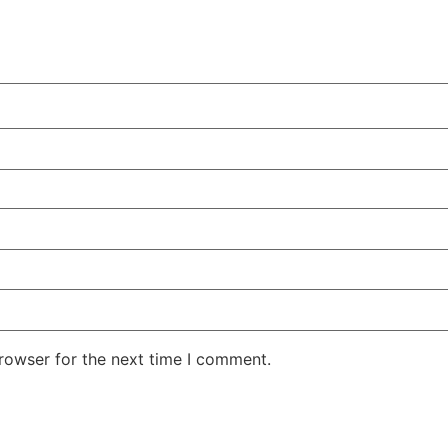
rowser for the next time I comment.