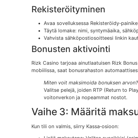
Rekisteröityminen
Avaa sovelluksessa Rekisteröidy‑painike
Täytä lomake: nimi, syntymäaika, sähköpo
Vahvista sähköpostiosoitteesi linkin kaut
Bonusten aktivointi
Rizk Casino tarjoaa ainutlaatuisen Rizk Bonus 
mobiilissa, saat bonusrahaston automaattisesti 
Miten voit maksimoida bonuksen arvon?
Valitse pelejä, joiden RTP (Return to Pla
voitonverkon ja nopeammat nostot.
Vaihe 3: Määritä maksu
Kun tili on valmis, siirry Kassa‑osioon:
Lisää maksutapa: Valitse suosikkisi (esim. 