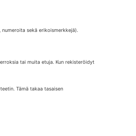
a, numeroita sekä erikoismerkkejä).
rroksia tai muita etuja. Kun rekisteröidyt
liteetin. Tämä takaa tasaisen