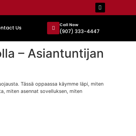
Call Now
ntact Us
(907) 333-4447
lla – Asiantuntijan
 suojausta. Tässä oppaassa käymme läpi, miten
ista, miten asennat sovelluksen, miten