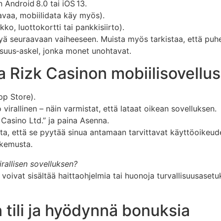
n Android 8.0 tai iOS 13.
avaa, mobiilidata käy myös).
o, luottokortti tai pankkisiirto).
yä seuraavaan vaiheeseen. Muista myös tarkistaa, että puhe
isuus‑askel, jonka monet unohtavat.
a Rizk Casinon mobiilisovellus
pp Store).
virallinen – näin varmistat, että lataat oikean sovelluksen.
k Casino Ltd.” ja paina Asenna.
ta, että se pyytää sinua antamaan tarvittavat käyttöoikeudet
okemusta.
irallisen sovelluksen?
ivat sisältää haittaohjelmia tai huonoja turvallisuusasetuks
n tili ja hyödynnä bonuksia