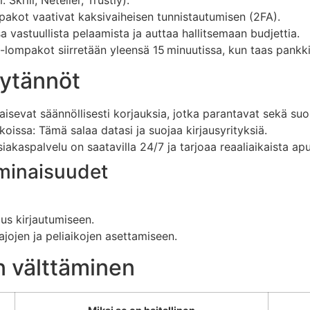
akot vaativat kaksivaiheisen tunnistautumisen (2FA).
a vastuullista pelaamista ja auttaa hallitsemaan budjettia.
ompakot siirretään yleensä 15 minuutissa, kun taas pankkis
äytännöt
kaisevat säännöllisesti korjauksia, jotka parantavat sekä suo
oissa: Tämä salaa datasi ja suojaa kirjausyrityksiä.
iakaspalvelu on saatavilla 24/7 ja tarjoaa reaaliaikaista ap
minaisuudet
us kirjautumiseen.
ajojen ja peliaikojen asettamiseen.
en välttäminen