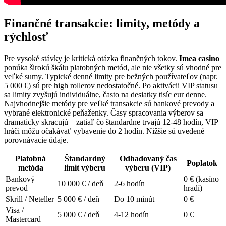
Finančné transakcie: limity, metódy a
rýchlosť
Pre vysoké stávky je kritická otázka finančných tokov.
Imea casino
ponúka širokú škálu platobných metód, ale nie všetky sú vhodné pre
veľké sumy. Typické denné limity pre bežných používateľov (napr.
5 000 €) sú pre high rollerov nedostatočné. Po aktivácii VIP statusu
sa limity zvyšujú individuálne, často na desiatky tisíc eur denne.
Najvhodnejšie metódy pre veľké transakcie sú bankové prevody a
vybrané elektronické peňaženky. Časy spracovania výberov sa
dramaticky skracujú – zatiaľ čo štandardne trvajú 12-48 hodín, VIP
hráči môžu očakávať vybavenie do 2 hodín. Nižšie sú uvedené
porovnávacie údaje.
Platobná
Štandardný
Odhadovaný čas
Poplatok
metóda
limit výberu
výberu (VIP)
Bankový
0 € (kasíno
10 000 € / deň
2-6 hodín
prevod
hradí)
Skrill / Neteller
5 000 € / deň
Do 10 minút
0 €
Visa /
5 000 € / deň
4-12 hodín
0 €
Mastercard