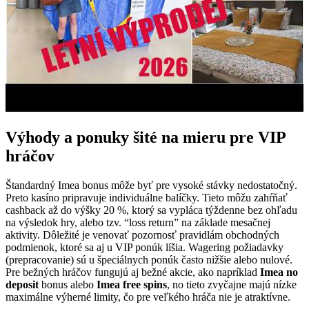
Výhody a ponuky šité na mieru pre VIP
hráčov
Štandardný Imea bonus môže byť pre vysoké stávky nedostatočný.
Preto kasíno pripravuje individuálne balíčky. Tieto môžu zahŕňať
cashback až do výšky 20 %, ktorý sa vypláca týždenne bez ohľadu
na výsledok hry, alebo tzv. “loss return” na základe mesačnej
aktivity. Dôležité je venovať pozornosť pravidlám obchodných
podmienok, ktoré sa aj u VIP ponúk líšia. Wagering požiadavky
(prepracovanie) sú u špeciálnych ponúk často nižšie alebo nulové.
Pre bežných hráčov fungujú aj bežné akcie, ako napríklad
Imea no
deposit
bonus alebo
Imea free spins
, no tieto zvyčajne majú nízke
maximálne výherné limity, čo pre veľkého hráča nie je atraktívne.