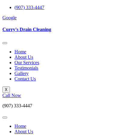
Skip
(907) 333-4447
to
Google
content
Curry's Drain Cleaning
Home
About Us
Our Services
Testimonials
Gallery
Contact Us
X
Call Now
(907) 333-4447
Home
About Us