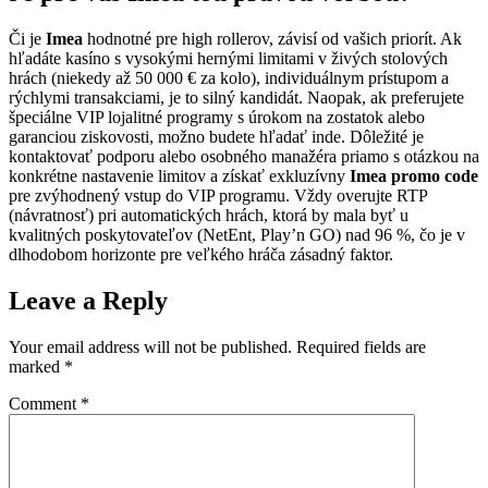
Či je
Imea
hodnotné pre high rollerov, závisí od vašich priorít. Ak
hľadáte kasíno s vysokými hernými limitami v živých stolových
hrách (niekedy až 50 000 € za kolo), individuálnym prístupom a
rýchlymi transakciami, je to silný kandidát. Naopak, ak preferujete
špeciálne VIP lojalitné programy s úrokom na zostatok alebo
garanciou ziskovosti, možno budete hľadať inde. Dôležité je
kontaktovať podporu alebo osobného manažéra priamo s otázkou na
konkrétne nastavenie limitov a získať exkluzívny
Imea promo code
pre zvýhodnený vstup do VIP programu. Vždy overujte RTP
(návratnosť) pri automatických hrách, ktorá by mala byť u
kvalitných poskytovateľov (NetEnt, Play’n GO) nad 96 %, čo je v
dlhodobom horizonte pre veľkého hráča zásadný faktor.
Leave a Reply
Your email address will not be published.
Required fields are
marked
*
Comment
*