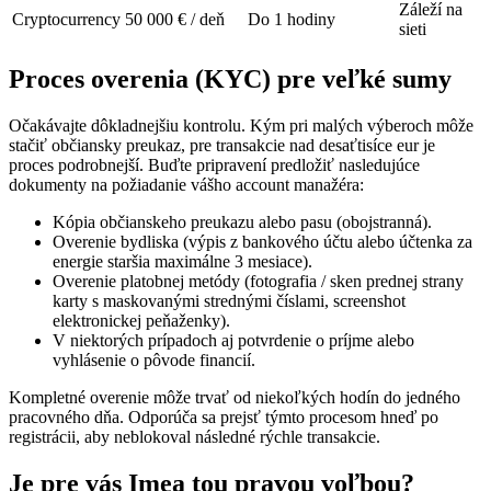
Záleží na
Cryptocurrency
50 000 € / deň
Do 1 hodiny
sieti
Proces overenia (KYC) pre veľké sumy
Očakávajte dôkladnejšiu kontrolu. Kým pri malých výberoch môže
stačiť občiansky preukaz, pre transakcie nad desaťtisíce eur je
proces podrobnejší. Buďte pripravení predložiť nasledujúce
dokumenty na požiadanie vášho account manažéra:
Kópia občianskeho preukazu alebo pasu (obojstranná).
Overenie bydliska (výpis z bankového účtu alebo účtenka za
energie staršia maximálne 3 mesiace).
Overenie platobnej metódy (fotografia / sken prednej strany
karty s maskovanými strednými číslami, screenshot
elektronickej peňaženky).
V niektorých prípadoch aj potvrdenie o príjme alebo
vyhlásenie o pôvode financií.
Kompletné overenie môže trvať od niekoľkých hodín do jedného
pracovného dňa. Odporúča sa prejsť týmto procesom hneď po
registrácii, aby neblokoval následné rýchle transakcie.
Je pre vás Imea tou pravou voľbou?