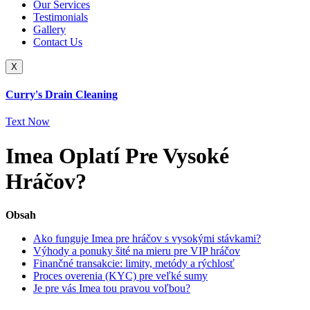
Our Services
Testimonials
Gallery
Contact Us
X
Curry's Drain Cleaning
Text Now
Imea Oplatí Pre Vysoké
Hráčov?
Obsah
Ako funguje Imea pre hráčov s vysokými stávkami?
Výhody a ponuky šité na mieru pre VIP hráčov
Finančné transakcie: limity, metódy a rýchlosť
Proces overenia (KYC) pre veľké sumy
Je pre vás Imea tou pravou voľbou?