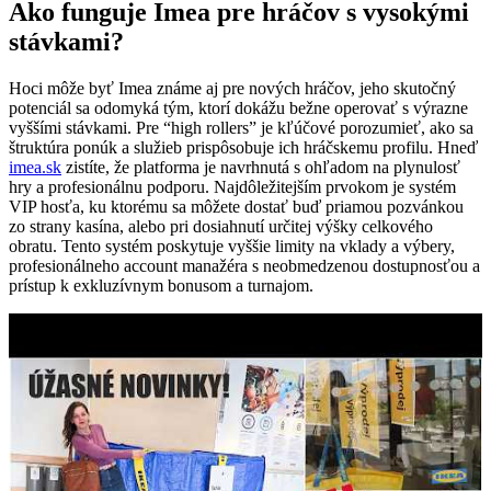
Ako funguje Imea pre hráčov s vysokými
stávkami?
Hoci môže byť Imea známe aj pre nových hráčov, jeho skutočný
potenciál sa odomyká tým, ktorí dokážu bežne operovať s výrazne
vyššími stávkami. Pre “high rollers” je kľúčové porozumieť, ako sa
štruktúra ponúk a služieb prispôsobuje ich hráčskemu profilu. Hneď
imea.sk
zistíte, že platforma je navrhnutá s ohľadom na plynulosť
hry a profesionálnu podporu. Najdôležitejším prvokom je systém
VIP hosťa, ku ktorému sa môžete dostať buď priamou pozvánkou
zo strany kasína, alebo pri dosiahnutí určitej výšky celkového
obratu. Tento systém poskytuje vyššie limity na vklady a výbery,
profesionálneho account manažéra s neobmedzenou dostupnosťou a
prístup k exkluzívnym bonusom a turnajom.