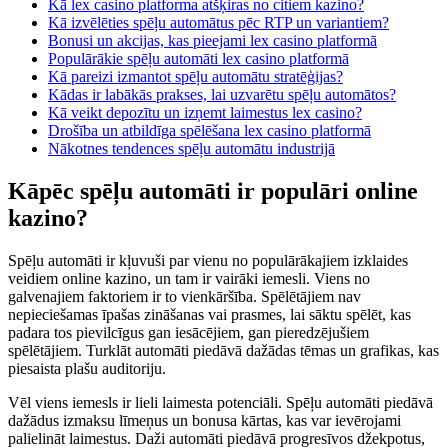
Kā lex casino platforma atšķiras no citiem kazino?
Kā izvēlēties spēļu automātus pēc RTP un variantiem?
Bonusi un akcijas, kas pieejami lex casino platformā
Populārākie spēļu automāti lex casino platformā
Kā pareizi izmantot spēļu automātu stratēģijas?
Kādas ir labākās prakses, lai uzvarētu spēļu automātos?
Kā veikt depozītu un izņemt laimestus lex casino?
Drošība un atbildīga spēlēšana lex casino platformā
Nākotnes tendences spēļu automātu industrijā
Kāpēc spēļu automāti ir populāri online
kazino?
Spēļu automāti ir kļuvuši par vienu no populārākajiem izklaides
veidiem online kazino, un tam ir vairāki iemesli. Viens no
galvenajiem faktoriem ir to vienkāršība. Spēlētājiem nav
nepieciešamas īpašas zināšanas vai prasmes, lai sāktu spēlēt, kas
padara tos pievilcīgus gan iesācējiem, gan pieredzējušiem
spēlētājiem. Turklāt automāti piedāvā dažādas tēmas un grafikas, kas
piesaista plašu auditoriju.
Vēl viens iemesls ir lieli laimesta potenciāli. Spēļu automāti piedāvā
dažādus izmaksu līmeņus un bonusa kārtas, kas var ievērojami
palielināt laimestus. Daži automāti piedāvā progresīvos džekpotus,