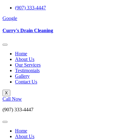
Skip
(907) 333-4447
to
Google
content
Curry's Drain Cleaning
Home
About Us
Our Services
Testimonials
Gallery
Contact Us
X
Call Now
(907) 333-4447
Home
About Us