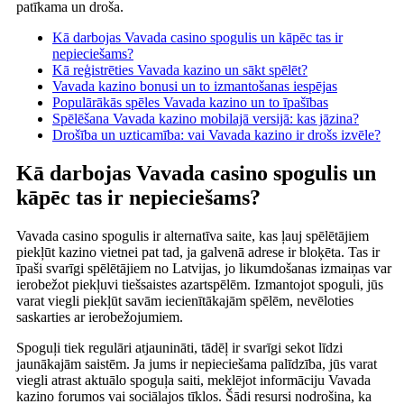
patīkama un droša.
Kā darbojas Vavada casino spogulis un kāpēc tas ir
nepieciešams?
Kā reģistrēties Vavada kazino un sākt spēlēt?
Vavada kazino bonusi un to izmantošanas iespējas
Populārākās spēles Vavada kazino un to īpašības
Spēlēšana Vavada kazino mobilajā versijā: kas jāzina?
Drošība un uzticamība: vai Vavada kazino ir drošs izvēle?
Kā darbojas Vavada casino spogulis un
kāpēc tas ir nepieciešams?
Vavada casino spogulis ir alternatīva saite, kas ļauj spēlētājiem
piekļūt kazino vietnei pat tad, ja galvenā adrese ir bloķēta. Tas ir
īpaši svarīgi spēlētājiem no Latvijas, jo likumdošanas izmaiņas var
ierobežot piekļuvi tiešsaistes azartspēlēm. Izmantojot spoguli, jūs
varat viegli piekļūt savām iecienītākajām spēlēm, nevēloties
saskarties ar ierobežojumiem.
Spoguļi tiek regulāri atjaunināti, tādēļ ir svarīgi sekot līdzi
jaunākajām saistēm. Ja jums ir nepieciešama palīdzība, jūs varat
viegli atrast aktuālo spoguļa saiti, meklējot informāciju Vavada
kazino forumos vai sociālajos tīklos. Šādi resursi nodrošina, ka