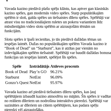
Vavada kazino piedāvā plašu spēļu klāstu, kas aptver gan klasiskās
kazino spēles, gan modernās video spēles. Starp populārākajām
spēlēm ir sloti, galda spēles un tiešsaistes dīleru spēles. Spēlētāji var
atrast visu no tradicionālajiem ruletes un pokera variantiem līdz
mūsdienīgām video slotu spēlēm ar aizraujošām tēmām un
funkcijām.
Slotu spēles ir īpaši iecienītas, jo tās piedāvā dažādas tēmas un
iespējas laimēt. Dažas no populārākajām spēlēm Vavada kazino ir
“Book of Dead” un “Starburst”, kas ir atzītas par vienām no
izdevīgākajām spēlēm tiešsaistē. Spēlētāji var baudīt dažādas bonusa
funkcijas un iespējas laimēt, spēlējot šīs spēles.
Spēle
Izstrādātājs
Atdeves procents
Book of Dead
Play’n GO
96.21%
Starburst
NetEnt
96.09%
Gonzo’s Quest
NetEnt
95.97%
Vavada kazino arī piedāvā tiešsaistes dīleru spēles, kas ļauj
spēlētājiem izbaudīt kazino atmosfēru no mājām. Šīs spēles ir vadīta
no reāliem dīleriem un nodrošina interaktīvu pieredzi. Spēlētāji var
sazināties ar dīleriem un citiem spēlētājiem, kas padara spēļu
pieredzi vēl aizraujošāku.