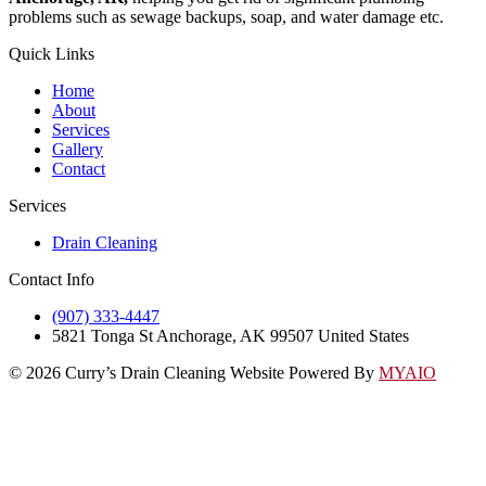
problems such as sewage backups, soap, and water damage etc.
Quick Links
Home
About
Services
Gallery
Contact
Services
Drain Cleaning
Contact Info
(907) 333-4447
5821 Tonga St Anchorage, AK 99507 United States
© 2026 Curry’s Drain Cleaning Website Powered By
MYAIO