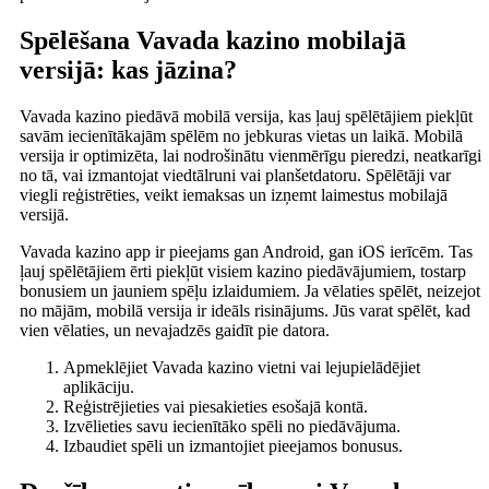
Spēlēšana Vavada kazino mobilajā
versijā: kas jāzina?
Vavada kazino piedāvā mobilā versija, kas ļauj spēlētājiem piekļūt
savām iecienītākajām spēlēm no jebkuras vietas un laikā. Mobilā
versija ir optimizēta, lai nodrošinātu vienmērīgu pieredzi, neatkarīgi
no tā, vai izmantojat viedtālruni vai planšetdatoru. Spēlētāji var
viegli reģistrēties, veikt iemaksas un izņemt laimestus mobilajā
versijā.
Vavada kazino app ir pieejams gan Android, gan iOS ierīcēm. Tas
ļauj spēlētājiem ērti piekļūt visiem kazino piedāvājumiem, tostarp
bonusiem un jauniem spēļu izlaidumiem. Ja vēlaties spēlēt, neizejot
no mājām, mobilā versija ir ideāls risinājums. Jūs varat spēlēt, kad
vien vēlaties, un nevajadzēs gaidīt pie datora.
Apmeklējiet Vavada kazino vietni vai lejupielādējiet
aplikāciju.
Reģistrējieties vai piesakieties esošajā kontā.
Izvēlieties savu iecienītāko spēli no piedāvājuma.
Izbaudiet spēli un izmantojiet pieejamos bonusus.