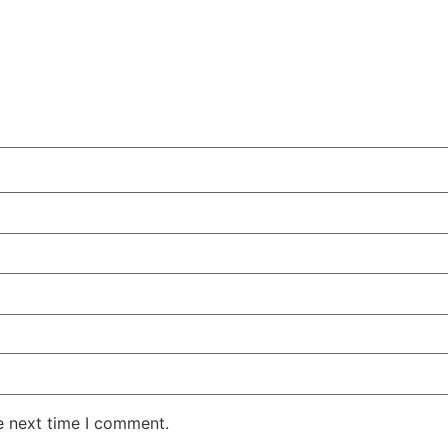
e next time I comment.