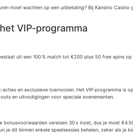
 uren moet wachten op een uitbetaling?
Bij Kansino Casino 
 het VIP‑programma
taat uit een 100 % match tot €200 plus 50 free spins op ee
acties en exclusieve toernooien. Het VIP‑programma is opge
h‑outs en uitnodigingen voor speciale evenementen.
De bonusvoorwaarden vereisen 30 x inzet, dus je moet €4.5
un je dit binnen enkele speelsessies behalen, zeker als je k