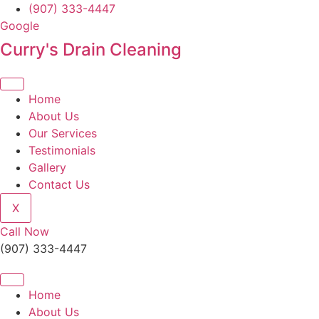
Skip
(907) 333-4447
to
Google
content
Curry's Drain Cleaning
Home
About Us
Our Services
Testimonials
Gallery
Contact Us
X
Call Now
(907) 333-4447
Home
About Us