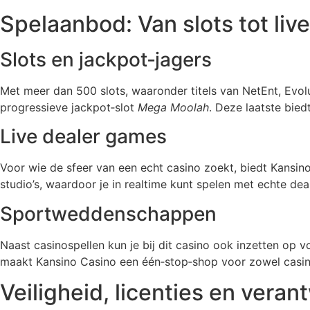
Spelaanbod: Van slots tot li
Slots en jackpot‑jagers
Met meer dan 500 slots, waaronder titels van NetEnt, Evolu
progressieve jackpot‑slot
Mega Moolah
. Deze laatste bied
Live dealer games
Voor wie de sfeer van een echt casino zoekt, biedt Kansino
studio’s, waardoor je in realtime kunt spelen met echte dea
Sportweddenschappen
Naast casinospellen kun je bij dit casino ook inzetten op v
maakt Kansino Casino een één‑stop‑shop voor zowel casino
Veiligheid, licenties en vera