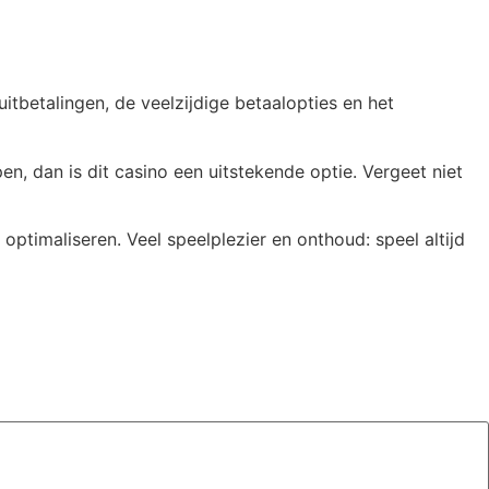
itbetalingen, de veelzijdige betaalopties en het
n, dan is dit casino een uitstekende optie. Vergeet niet
 optimaliseren. Veel speelplezier en onthoud: speel altijd