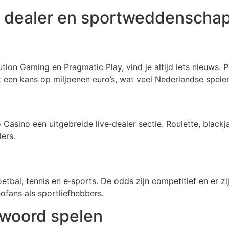
ve dealer en sportweddenscha
tion Gaming en Pragmatic Play, vind je altijd iets nieuws. 
t een kans op miljoenen euro’s, wat veel Nederlandse speler
 Casino een uitgebreide live‑dealer sectie. Roulette, blac
lers.
oetbal, tennis en e‑sports. De odds zijn competitief en er z
fans als sportliefhebbers.
ntwoord spelen