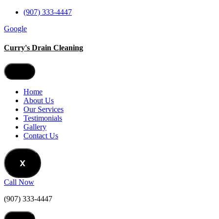
Skip
(907) 333-4447
to
Google
content
Curry's Drain Cleaning
Home
About Us
Our Services
Testimonials
Gallery
Contact Us
X
Call Now
(907) 333-4447