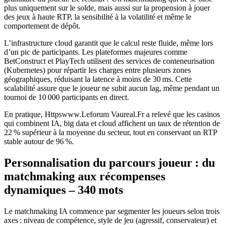
plus uniquement sur le solde, mais aussi sur la propension à jouer
des jeux à haute RTP, la sensibilité à la volatilité et même le
comportement de dépôt.
L’infrastructure cloud garantit que le calcul reste fluide, même lors
d’un pic de participants. Les plateformes majeures comme
BetConstruct et PlayTech utilisent des services de conteneurisation
(Kubernetes) pour répartir les charges entre plusieurs zones
géographiques, réduisant la latence à moins de 30 ms. Cette
scalabilité assure que le joueur ne subit aucun lag, même pendant un
tournoi de 10 000 participants en direct.
En pratique, Httpswww.Leforum Vaureal.Fr a relevé que les casinos
qui combinent IA, big data et cloud affichent un taux de rétention de
22 % supérieur à la moyenne du secteur, tout en conservant un RTP
stable autour de 96 %.
Personnalisation du parcours joueur : du
matchmaking aux récompenses
dynamiques – 340 mots
Le matchmaking IA commence par segmenter les joueurs selon trois
axes : niveau de compétence, style de jeu (agressif, conservateur) et