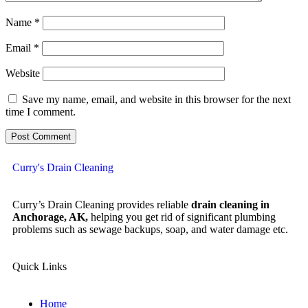
Name
*
Email
*
Website
Save my name, email, and website in this browser for the next
time I comment.
Curry's Drain Cleaning
Curry’s Drain Cleaning provides reliable
drain cleaning in
Anchorage, AK,
helping you get rid of significant plumbing
problems such as sewage backups, soap, and water damage etc.
Quick Links
Home