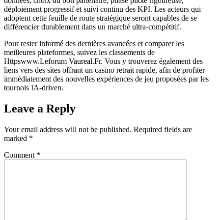
données, choix du bon partenaire, phase pilote rigoureuse,
déploiement progressif et suivi continu des KPI. Les acteurs qui
adoptent cette feuille de route stratégique seront capables de se
différencier durablement dans un marché ultra‑compétitif.
Pour rester informé des dernières avancées et comparer les
meilleures plateformes, suivez les classements de
Httpswww.Leforum Vaureal.Fr. Vous y trouverez également des
liens vers des sites offrant un casino retrait rapide, afin de profiter
immédiatement des nouvelles expériences de jeu proposées par les
tournois IA‑driven.
Leave a Reply
Your email address will not be published.
Required fields are
marked
*
Comment
*