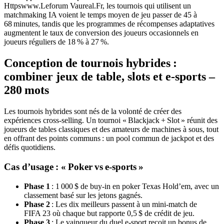
Httpswww.Leforum Vaureal.Fr, les tournois qui utilisent un
matchmaking IA voient le temps moyen de jeu passer de 45 à
68 minutes, tandis que les programmes de récompenses adaptatives
augmentent le taux de conversion des joueurs occasionnels en
joueurs réguliers de 18 % à 27 %.
Conception de tournois hybrides :
combiner jeux de table, slots et e‑sports –
280 mots
Les tournois hybrides sont nés de la volonté de créer des
expériences cross‑selling. Un tournoi « Blackjack + Slot » réunit des
joueurs de tables classiques et des amateurs de machines à sous, tout
en offrant des points communs : un pool commun de jackpot et des
défis quotidiens.
Cas d’usage : « Poker vs e‑sports »
Phase 1
: 1 000 $ de buy‑in en poker Texas Hold’em, avec un
classement basé sur les jetons gagnés.
Phase 2
: Les dix meilleurs passent à un mini‑match de
FIFA 23 où chaque but rapporte 0,5 $ de crédit de jeu.
Phase 3
: Le vainqueur du duel e‑sport reçoit un bonus de