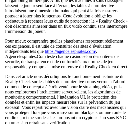
du gambling numérique. Alors que les machines à sous classiques
laissent le joueur seul face à l’écran, les tables à croupier live
introduisent une dimension humaine qui peut à la fois rassurer et
pousser à jouer plus longtemps. Cette évolution a obligé les
opérateurs à repenser leurs outils de protection : le « Reality Check »
doit désormais s’insérer dans un flux vidéo continu sans interrompre
l’immersion du joueur.
Pour mieux comprendre quelles plateformes respectent réellement
ces exigences, il est utile de consulter des sites d’évaluation
indépendants tels que
https://agencelespirates.com/
.
Agencelespirates.Com teste chaque casino selon des critères de
sécurité, de transparence et de conformité aux normes de jeu
responsable, y compris la mise en œuvre du Reality Check en direct
Dans cet article nous décortiquons le fonctionnement technique du
Reality Check sur les tables de croupier live : nous verrons d’abord
comment le concept a été réinventé pour le streaming vidéo, puis
nous explorerons l’architecture serveur‑client, les algorithmes de
monitoring comportemental, l’intégration UI, la protection des
données et enfin les impacts mesurables sur la prévention du jeu
excessif. Vous repartirez avec une vision claire des mécanismes qui
vous protègent lorsque vous misez sur un blackjack ou une roulette
en direct, même sur des sites proposant un crypto casino sans KYC
ou un casino retrait sans verification.