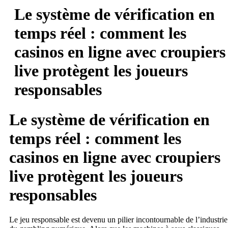
Le système de vérification en
temps réel : comment les
casinos en ligne avec croupiers
live protègent les joueurs
responsables
Le système de vérification en
temps réel : comment les
casinos en ligne avec croupiers
live protègent les joueurs
responsables
Le jeu responsable est devenu un pilier incontournable de l’industrie