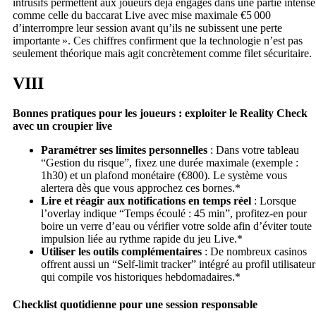
intrusifs permettent aux joueurs déjà engagés dans une partie intense
comme celle du baccarat Live avec mise maximale €5 000
d’interrompre leur session avant qu’ils ne subissent une perte
importante ». Ces chiffres confirment que la technologie n’est pas
seulement théorique mais agit concrètement comme filet sécuritaire.
VIII
Bonnes pratiques pour les joueurs : exploiter le Reality Check
avec un croupier live
Paramétrer ses limites personnelles
: Dans votre tableau
“Gestion du risque”, fixez une durée maximale (exemple :
1h30) et un plafond monétaire (€800). Le système vous
alertera dès que vous approchez ces bornes.*
Lire et réagir aux notifications en temps réel
: Lorsque
l’overlay indique “Temps écoulé : 45 min”, profitez-en pour
boire un verre d’eau ou vérifier votre solde afin d’éviter toute
impulsion liée au rythme rapide du jeu Live.*
Utiliser les outils complémentaires
: De nombreux casinos
offrent aussi un “Self‑limit tracker” intégré au profil utilisateur
qui compile vos historiques hebdomadaires.*
Checklist quotidienne pour une session responsable