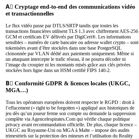
A️⃣ Cryptage end‑to‑end des communications vidéo
et transactionnelles
Le flux vidéo passe par DTLS/SRTP tandis que toutes les
transactions financières utilisent TLS 1.3 avec chiffrement AES‑256
GCM et certificats EV délivrés par DigiCert®. Les informations
sensibles – numéro de carte bancaire ou adresse wallet crypto – sont
tokenisées avant d’être stockées dans une base PostgreSQL
cloisonnée par VLAN dédié aux paiements uniquement. Même si
un attaquant intercepte le trafic réseau, il ne pourra décoder ni
l’image du croupier ni les montants misés grâce aux clés privées
stockées hors ligne dans un HSM certifié FIPS 140‑2.
B️⃣ Conformité GDPR & licences locales (UKGC,
MGA…)
Tous les opérateurs européens doivent respecter le RGPD : droit à
l’effacement (« right to be forgotten ») appliqué aux historiques de
jeu dès qu’un joueur ferme son compte ou demande la suppression
complète via Agencelespirates.Com qui vérifie chaque politique
privacy avant recommandation officielle. De plus, chaque licence –
UKGC au Royaume-Uni ou MGA à Malte – impose des audits
trimestriels sur la protection des mineurs et l’utilisation du Reality