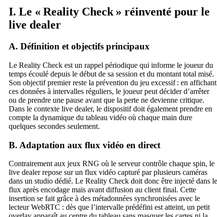
I. Le « Reality Check » réinventé pour le
live dealer
A. Définition et objectifs principaux
Le Reality Check est un rappel périodique qui informe le joueur du
temps écoulé depuis le début de sa session et du montant total misé.
Son objectif premier reste la prévention du jeu excessif : en affichant
ces données à intervalles réguliers, le joueur peut décider d’arrêter
ou de prendre une pause avant que la perte ne devienne critique.
Dans le contexte live dealer, le dispositif doit également prendre en
compte la dynamique du tableau vidéo où chaque main dure
quelques secondes seulement.
B. Adaptation aux flux vidéo en direct
Contrairement aux jeux RNG où le serveur contrôle chaque spin, le
live dealer repose sur un flux vidéo capturé par plusieurs caméras
dans un studio dédié. Le Reality Check doit donc être injecté dans l
flux après encodage mais avant diffusion au client final. Cette
insertion se fait grâce à des métadonnées synchronisées avec le
lecteur WebRTC : dès que l’intervalle prédéfini est atteint, un petit
overlay apparaît au centre du tableau sans masquer les cartes ni la