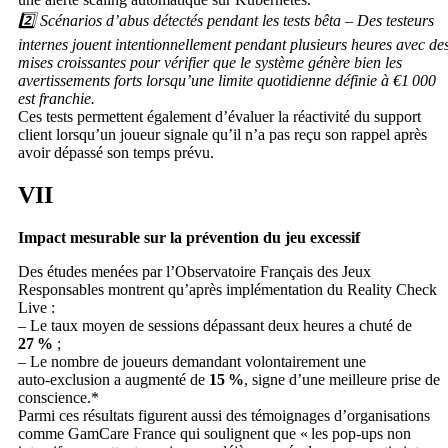
2️⃣ Scénarios d’abus détectés pendant les tests bêta – Des testeurs
internes jouent intentionnellement pendant plusieurs heures avec de
mises croissantes pour vérifier que le système génère bien les
avertissements forts lorsqu’une limite quotidienne définie à €1 000
est franchie.
Ces tests permettent également d’évaluer la réactivité du support
client lorsqu’un joueur signale qu’il n’a pas reçu son rappel après
avoir dépassé son temps prévu.
VII
Impact mesurable sur la prévention du jeu excessif
Des études menées par l’Observatoire Français des Jeux
Responsables montrent qu’après implémentation du Reality Check
Live :
– Le taux moyen de sessions dépassant deux heures a chuté de
27 %
;
– Le nombre de joueurs demandant volontairement une
auto‑exclusion a augmenté de
15 %
, signe d’une meilleure prise de
conscience.*
Parmi ces résultats figurent aussi des témoignages d’organisations
comme GamCare France qui soulignent que « les pop‑ups non