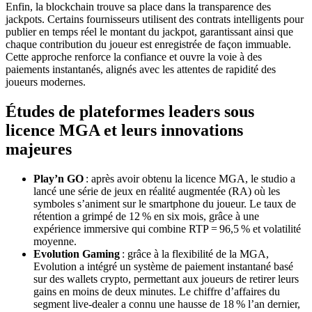
Enfin, la blockchain trouve sa place dans la transparence des
jackpots. Certains fournisseurs utilisent des contrats intelligents pour
publier en temps réel le montant du jackpot, garantissant ainsi que
chaque contribution du joueur est enregistrée de façon immuable.
Cette approche renforce la confiance et ouvre la voie à des
paiements instantanés, alignés avec les attentes de rapidité des
joueurs modernes.
Études de plateformes leaders sous
licence MGA et leurs innovations
majeures
Play’n GO
: après avoir obtenu la licence MGA, le studio a
lancé une série de jeux en réalité augmentée (RA) où les
symboles s’animent sur le smartphone du joueur. Le taux de
rétention a grimpé de 12 % en six mois, grâce à une
expérience immersive qui combine RTP = 96,5 % et volatilité
moyenne.
Evolution Gaming
: grâce à la flexibilité de la MGA,
Evolution a intégré un système de paiement instantané basé
sur des wallets crypto, permettant aux joueurs de retirer leurs
gains en moins de deux minutes. Le chiffre d’affaires du
segment live‑dealer a connu une hausse de 18 % l’an dernier,