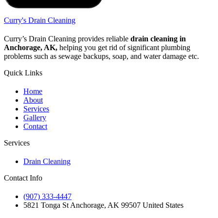
Curry's Drain Cleaning
Curry’s Drain Cleaning provides reliable
drain cleaning in
Anchorage, AK,
helping you get rid of significant plumbing
problems such as sewage backups, soap, and water damage etc.
Quick Links
Home
About
Services
Gallery
Contact
Services
Drain Cleaning
Contact Info
(907) 333-4447
5821 Tonga St Anchorage, AK 99507 United States