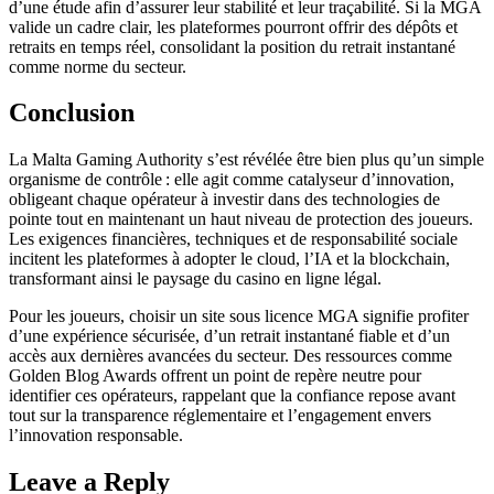
d’une étude afin d’assurer leur stabilité et leur traçabilité. Si la MGA
valide un cadre clair, les plateformes pourront offrir des dépôts et
retraits en temps réel, consolidant la position du retrait instantané
comme norme du secteur.
Conclusion
La Malta Gaming Authority s’est révélée être bien plus qu’un simple
organisme de contrôle : elle agit comme catalyseur d’innovation,
obligeant chaque opérateur à investir dans des technologies de
pointe tout en maintenant un haut niveau de protection des joueurs.
Les exigences financières, techniques et de responsabilité sociale
incitent les plateformes à adopter le cloud, l’IA et la blockchain,
transformant ainsi le paysage du casino en ligne légal.
Pour les joueurs, choisir un site sous licence MGA signifie profiter
d’une expérience sécurisée, d’un retrait instantané fiable et d’un
accès aux dernières avancées du secteur. Des ressources comme
Golden Blog Awards offrent un point de repère neutre pour
identifier ces opérateurs, rappelant que la confiance repose avant
tout sur la transparence réglementaire et l’engagement envers
l’innovation responsable.
Leave a Reply