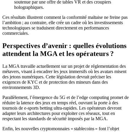
soutenue par une offre de tables VR et des croupiers
holographiques.
Ces résultats illustrent comment la conformité maltaise ne freine pas
l’ambition ; au contraire, elle crée un cadre où les investissements
technologiques se traduisent directement en performances
commerciales.
Perspectives d’avenir : quelles évolutions
attendent la MGA et les opérateurs ?
La MGA travaille actuellement sur un projet de réglementation des
métavers, visant à encadrer les jeux immersifs où les avatars misent
des jetons numériques. Cette législation devrait préciser les
exigences de KYC et de protection des mineurs dans des
environnements 3D.
Parallèlement, l’émergence du 5G et de l’edge computing promet de
réduire la latence des jeux en temps réel, ouvrant la porte à des
tournois de e‑sports betting ultra‑rapides. Les opérateurs devront
adapter leurs architectures pour exploiter ces réseaux, tout en
respectant les standards de sécurité imposés par la MGA.
Enfin, les nouvelles cryptomonnaies « stablecoins » font l’objet