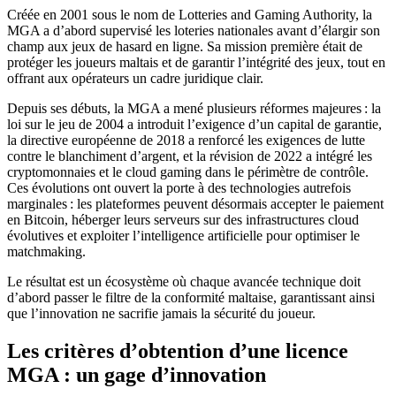
Créée en 2001 sous le nom de Lotteries and Gaming Authority, la
MGA a d’abord supervisé les loteries nationales avant d’élargir son
champ aux jeux de hasard en ligne. Sa mission première était de
protéger les joueurs maltais et de garantir l’intégrité des jeux, tout en
offrant aux opérateurs un cadre juridique clair.
Depuis ses débuts, la MGA a mené plusieurs réformes majeures : la
loi sur le jeu de 2004 a introduit l’exigence d’un capital de garantie,
la directive européenne de 2018 a renforcé les exigences de lutte
contre le blanchiment d’argent, et la révision de 2022 a intégré les
cryptomonnaies et le cloud gaming dans le périmètre de contrôle.
Ces évolutions ont ouvert la porte à des technologies autrefois
marginales : les plateformes peuvent désormais accepter le paiement
en Bitcoin, héberger leurs serveurs sur des infrastructures cloud
évolutives et exploiter l’intelligence artificielle pour optimiser le
matchmaking.
Le résultat est un écosystème où chaque avancée technique doit
d’abord passer le filtre de la conformité maltaise, garantissant ainsi
que l’innovation ne sacrifie jamais la sécurité du joueur.
Les critères d’obtention d’une licence
MGA : un gage d’innovation