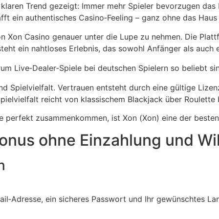
n klaren Trend gezeigt: Immer mehr Spieler bevorzugen da
hafft ein authentisches Casino‑Feeling – ganz ohne das Haus
on Xon Casino genauer unter die Lupe zu nehmen. Die Platt
steht ein nahtloses Erlebnis, das sowohl Anfänger als auch 
um Live‑Dealer‑Spiele bei deutschen Spielern so beliebt si
und Spielvielfalt. Vertrauen entsteht durch eine gültige Liz
elvielfalt reicht von klassischem Blackjack über Roulette b
te perfekt zusammenkommen, ist Xon (Xon) eine der beste
, Bonus ohne Einzahlung und 
n
il‑Adresse, ein sicheres Passwort und Ihr gewünschtes Lan