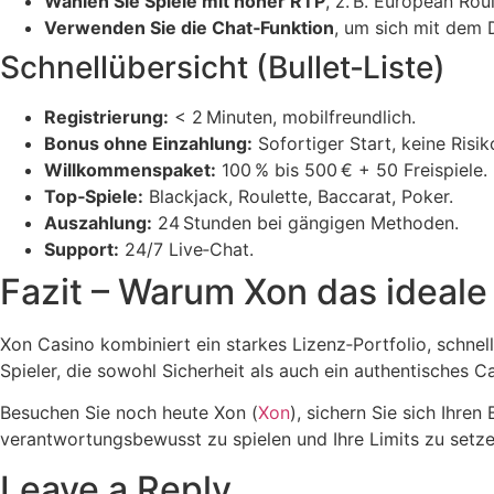
Wählen Sie Spiele mit hoher RTP
, z. B. European Roul
Verwenden Sie die Chat‑Funktion
, um sich mit dem 
Schnellübersicht (Bullet‑Liste)
Registrierung:
< 2 Minuten, mobilfreundlich.
Bonus ohne Einzahlung:
Sofortiger Start, keine Risik
Willkommenspaket:
100 % bis 500 € + 50 Freispiele.
Top‑Spiele:
Blackjack, Roulette, Baccarat, Poker.
Auszahlung:
24 Stunden bei gängigen Methoden.
Support:
24/7 Live‑Chat.
Fazit – Warum Xon das ideale 
Xon Casino kombiniert ein starkes Lizenz‑Portfolio, schn
Spieler, die sowohl Sicherheit als auch ein authentisches C
Besuchen Sie noch heute Xon (
Xon
), sichern Sie sich Ihre
verantwortungsbewusst zu spielen und Ihre Limits zu setz
Leave a Reply