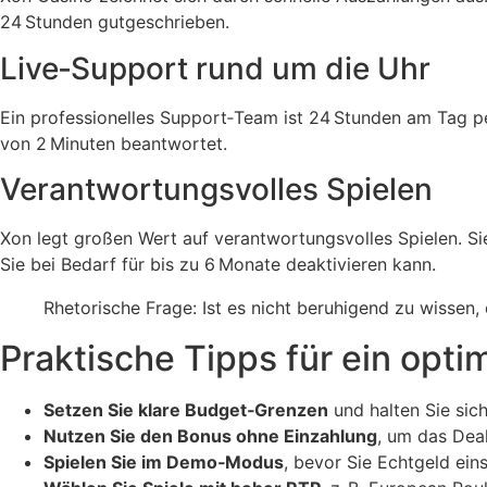
24 Stunden gutgeschrieben.
Live‑Support rund um die Uhr
Ein professionelles Support‑Team ist 24 Stunden am Tag p
von 2 Minuten beantwortet.
Verantwortungsvolles Spielen
Xon legt großen Wert auf verantwortungsvolles Spielen. Si
Sie bei Bedarf für bis zu 6 Monate deaktivieren kann.
Rhetorische Frage: Ist es nicht beruhigend zu wissen,
Praktische Tipps für ein opti
Setzen Sie klare Budget‑Grenzen
und halten Sie sich
Nutzen Sie den Bonus ohne Einzahlung
, um das Dea
Spielen Sie im Demo‑Modus
, bevor Sie Echtgeld ein