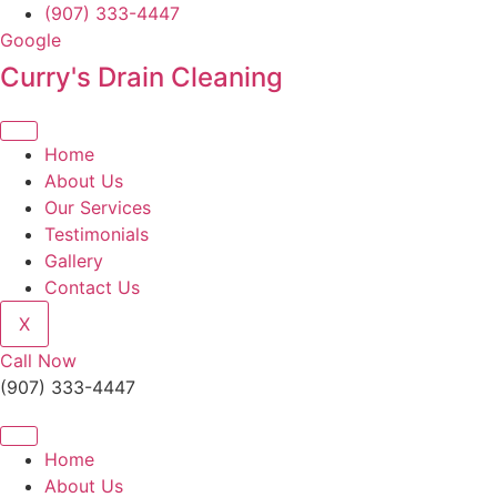
Skip
(907) 333-4447
to
Google
content
Curry's Drain Cleaning
Home
About Us
Our Services
Testimonials
Gallery
Contact Us
X
Call Now
(907) 333-4447
Home
About Us