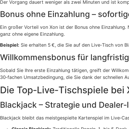
Der Vorgang dauert weniger als zwei Minuten und ist kompl
Bonus ohne Einzahlung – sofortige
Ein großer Vorteil von Xon ist der Bonus ohne Einzahlung. 
ganz ohne eigene Einzahlung.
Beispiel:
Sie erhalten 5 €, die Sie auf den Live‑Tisch von B
Willkommensbonus für langfristig
Sobald Sie Ihre erste Einzahlung tätigen, greift der Willk
30‑fachen Umsatzbedingung, die Sie dank der schnellen A
Die Top‑Live‑Tischspiele bei
Blackjack – Strategie und Dealer‑
Blackjack bleibt das meistgespielte Kartenspiel im Live‑Cas
Classic Blackjack:
Traditionelle Regeln, 1‑ bis 5‑Deck‑