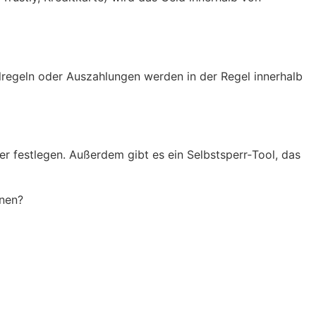
lregeln oder Auszahlungen werden in der Regel innerhalb
er festlegen. Außerdem gibt es ein Selbstsperr‑Tool, das
nnen?