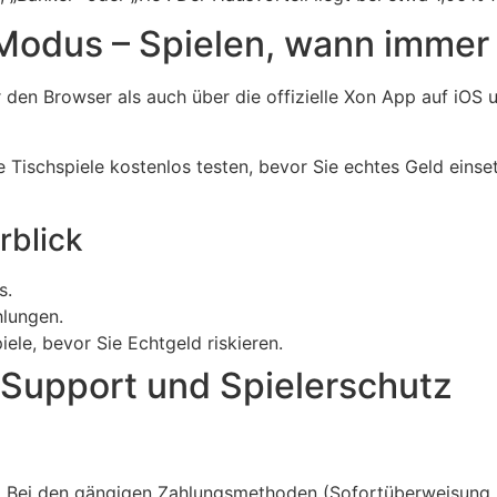
odus – Spielen, wann immer 
den Browser als auch über die offizielle Xon App auf iOS u
 Tischspiele kostenlos testen, bevor Sie echtes Geld einset
rblick
s.
hlungen.
iele, bevor Sie Echtgeld riskieren.
‑Support und Spielerschutz
. Bei den gängigen Zahlungsmethoden (Sofortüberweisung, T