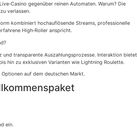
s Live‑Casino gegenüber reinen Automaten. Warum? Die
 zu verlassen.
form kombiniert hochauflösende Streams, professionelle
erfahrene High‑Roller anspricht.
nd?
enz und transparente Auszahlungsprozesse. Interaktion bietet
is hin zu exklusiven Varianten wie Lightning Roulette.
n Optionen auf dem deutschen Markt.
Willkommenspaket
d ein.