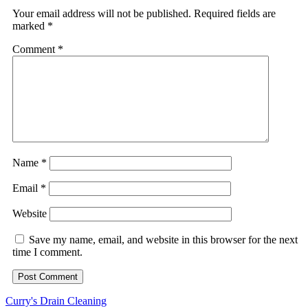
Your email address will not be published.
Required fields are
marked
*
Comment
*
Name
*
Email
*
Website
Save my name, email, and website in this browser for the next
time I comment.
Curry's Drain Cleaning