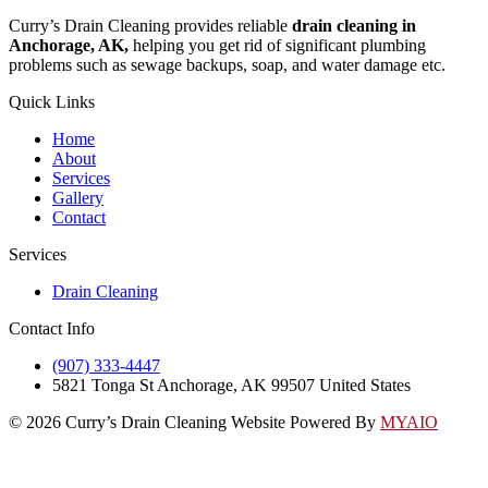
Curry’s Drain Cleaning provides reliable
drain cleaning in
Anchorage, AK,
helping you get rid of significant plumbing
problems such as sewage backups, soap, and water damage etc.
Quick Links
Home
About
Services
Gallery
Contact
Services
Drain Cleaning
Contact Info
(907) 333-4447
5821 Tonga St Anchorage, AK 99507 United States
© 2026 Curry’s Drain Cleaning Website Powered By
MYAIO