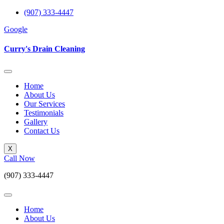
Skip
(907) 333-4447
to
Google
content
Curry's Drain Cleaning
Home
About Us
Our Services
Testimonials
Gallery
Contact Us
X
Call Now
(907) 333-4447
Home
About Us