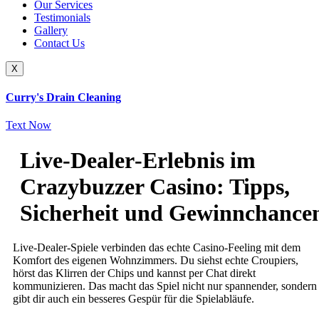
Our Services
Testimonials
Gallery
Contact Us
X
Curry's Drain Cleaning
Text Now
Live‑Dealer‑Erlebnis im
Crazybuzzer Casino: Tipps,
Sicherheit und Gewinnchance
Live‑Dealer‑Spiele verbinden das echte Casino‑Feeling mit dem
Komfort des eigenen Wohnzimmers. Du siehst echte Croupiers,
hörst das Klirren der Chips und kannst per Chat direkt
kommunizieren. Das macht das Spiel nicht nur spannender, sondern
gibt dir auch ein besseres Gespür für die Spielabläufe.