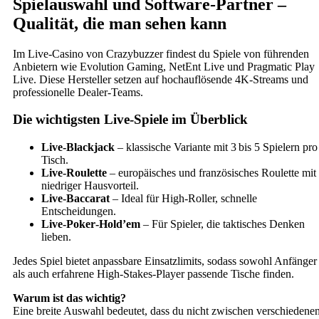
Spielauswahl und Software‑Partner –
Qualität, die man sehen kann
Im Live‑Casino von Crazybuzzer findest du Spiele von führenden
Anbietern wie Evolution Gaming, NetEnt Live und Pragmatic Play
Live. Diese Hersteller setzen auf hochauflösende 4K‑Streams und
professionelle Dealer‑Teams.
Die wichtigsten Live‑Spiele im Überblick
Live‑Blackjack
– klassische Variante mit 3 bis 5 Spielern pro
Tisch.
Live‑Roulette
– europäisches und französisches Roulette mit
niedriger Hausvorteil.
Live‑Baccarat
– Ideal für High‑Roller, schnelle
Entscheidungen.
Live‑Poker‑Hold’em
– Für Spieler, die taktisches Denken
lieben.
Jedes Spiel bietet anpassbare Einsatzlimits, sodass sowohl Anfänger
als auch erfahrene High‑Stakes‑Player passende Tische finden.
Warum ist das wichtig?
Eine breite Auswahl bedeutet, dass du nicht zwischen verschiedene