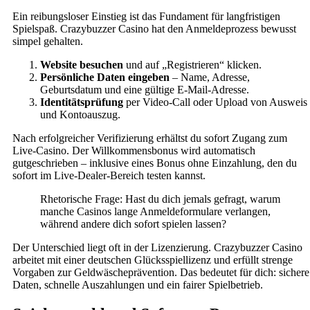
Ein reibungsloser Einstieg ist das Fundament für langfristigen
Spielspaß. Crazybuzzer Casino hat den Anmeldeprozess bewusst
simpel gehalten.
Website besuchen
und auf „Registrieren“ klicken.
Persönliche Daten eingeben
– Name, Adresse,
Geburtsdatum und eine gültige E‑Mail‑Adresse.
Identitätsprüfung
per Video‑Call oder Upload von Ausweis
und Kontoauszug.
Nach erfolgreicher Verifizierung erhältst du sofort Zugang zum
Live‑Casino. Der Willkommensbonus wird automatisch
gutgeschrieben – inklusive eines Bonus ohne Einzahlung, den du
sofort im Live‑Dealer‑Bereich testen kannst.
Rhetorische Frage: Hast du dich jemals gefragt, warum
manche Casinos lange Anmeldeformulare verlangen,
während andere dich sofort spielen lassen?
Der Unterschied liegt oft in der Lizenzierung. Crazybuzzer Casino
arbeitet mit einer deutschen Glücksspiellizenz und erfüllt strenge
Vorgaben zur Geldwäscheprävention. Das bedeutet für dich: sichere
Daten, schnelle Auszahlungen und ein fairer Spielbetrieb.