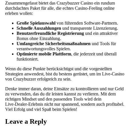
Zusammengefasst bietet das Crazybuzzer Casino ein rundum
durchdachtes Paket für alle, die echtes Casino‑Feeling online
erleben wollen:
Große Spielauswahl
von führenden Software‑Partnern.
Schnelle Auszahlungen
und transparente Lizenzierung.
Benutzerfreundliche Registrierung
und ein attraktiver
Bonus ohne Einzahlung.
Umfangreiche Sicherheitsmaßnahmen
und Tools für
verantwortungsvolles Spielen.
Optimierte mobile Plattform
, die jederzeit und überall
funktioniert.
Wenn du diese Punkte berücksichtigst und die vorgestellten
Strategien anwendest, bist du bestens gerüstet, um im Live‑Casino
von Crazybuzzer erfolgreich zu sein.
Denke immer daran, deine Einsätze zu kontrollieren und nur Geld
zu verwenden, das du dir leisten kannst zu verlieren. Mit dem
richtigen Mindset und den passenden Tools wird dein
Live‑Dealer‑Erlebnis nicht nur spannend, sondern auch profitabel.
Viel Erfolg und viel Spaß beim Spielen!
Leave a Reply