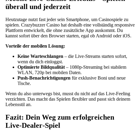
überall und jederzeit
Heutzutage nutzt fast jeder sein Smartphone, um Casinospiele zu
spielen. Crazybuzzer Casino hat deshalb eine vollständig responsive
Plattform entwickelt, die ohne zusätzliche App auskommt. Du
kannst sofort über den Browser starten, egal ob Android oder iOS.
Vorteile der mobilen Lösung:
Keine Warteschlangen
– die Live‑Streams starten sofort,
wenn du dich einloggst.
Optimierte Bildqualität
– 1080p‑Streaming bei stabilem
WLAN, 720p bei mobilen Daten.
Push‑Benachrichtigungen
für exklusive Boni und neue
Tische.
Wenn du also unterwegs bist, musst du nicht auf das Live‑Feeling
verzichten. Das macht das Spielen flexibler und passt sich deinem
Lebensstil an.
Fazit: Dein Weg zum erfolgreichen
Live‑Dealer‑Spiel