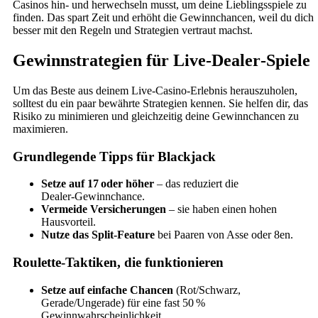
Casinos hin‑ und herwechseln musst, um deine Lieblingsspiele zu
finden. Das spart Zeit und erhöht die Gewinnchancen, weil du dich
besser mit den Regeln und Strategien vertraut machst.
Gewinnstrategien für Live‑Dealer‑Spiele
Um das Beste aus deinem Live‑Casino‑Erlebnis herauszuholen,
solltest du ein paar bewährte Strategien kennen. Sie helfen dir, das
Risiko zu minimieren und gleichzeitig deine Gewinnchancen zu
maximieren.
Grundlegende Tipps für Blackjack
Setze auf 17 oder höher
– das reduziert die
Dealer‑Gewinnchance.
Vermeide Versicherungen
– sie haben einen hohen
Hausvorteil.
Nutze das Split‑Feature
bei Paaren von Asse oder 8en.
Roulette‑Taktiken, die funktionieren
Setze auf einfache Chancen
(Rot/Schwarz,
Gerade/Ungerade) für eine fast 50 %
Gewinnwahrscheinlichkeit.