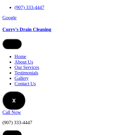
Skip
(907) 333-4447
to
Google
content
Curry's Drain Cleaning
Home
About Us
Our Services
Testimonials
Gallery
Contact Us
X
Call Now
(907) 333-4447