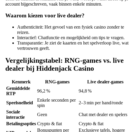
account bijgeschreven, vaak binnen enkele minuten.
Waarom kiezen voor live dealer?
Authenticiteit: Het gevoel van een fysiek casino zonder te
reizen.
Interactief: Chatfunctie en mogelijkheid om tips te vragen.
Transparantie: Je ziet de kaarten en het spelverloop live, wat
vertrouwen geeft.
Vergelijkingstabel: RNG‑games vs. live
dealer bij Hiddenjack Casino
Kenmerk
RNG‑games
Live dealer‑games
Gemiddelde
96,2 %
94,8 %
RTP
Enkele seconden per
Speelsnelheid
2–3 min per hand/ronde
spin
Sociale
Geen
Chat met dealer en spelers
interactie
Betalingsopties
Crypto & fiat
Crypto & fiat
Bonuspunten per
Exclusieve tafels, hogere