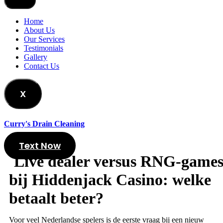
Home
About Us
Our Services
Testimonials
Gallery
Contact Us
X
Curry's Drain Cleaning
Text Now
Live dealer versus RNG‑game
bij Hiddenjack Casino: welke
betaalt beter?
Voor veel Nederlandse spelers is de eerste vraag bij een nieuw