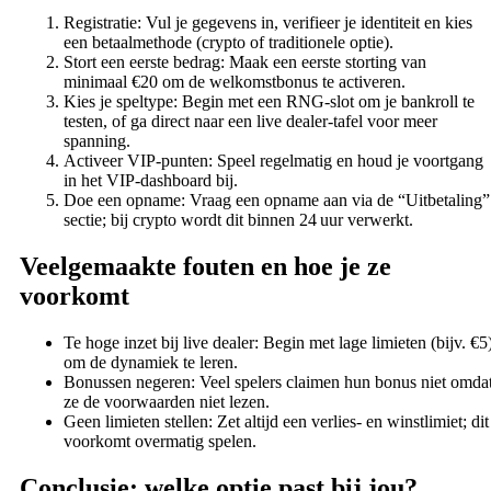
Registratie: Vul je gegevens in, verifieer je identiteit en kies
een betaalmethode (crypto of traditionele optie).
Stort een eerste bedrag: Maak een eerste storting van
minimaal €20 om de welkomstbonus te activeren.
Kies je speltype: Begin met een RNG‑slot om je bankroll te
testen, of ga direct naar een live dealer‑tafel voor meer
spanning.
Activeer VIP‑punten: Speel regelmatig en houd je voortgang
in het VIP‑dashboard bij.
Doe een opname: Vraag een opname aan via de “Uitbetaling”
sectie; bij crypto wordt dit binnen 24 uur verwerkt.
Veelgemaakte fouten en hoe je ze
voorkomt
Te hoge inzet bij live dealer: Begin met lage limieten (bijv. €5
om de dynamiek te leren.
Bonussen negeren: Veel spelers claimen hun bonus niet omda
ze de voorwaarden niet lezen.
Geen limieten stellen: Zet altijd een verlies‑ en winstlimiet; dit
voorkomt overmatig spelen.
Conclusie: welke optie past bij jou?