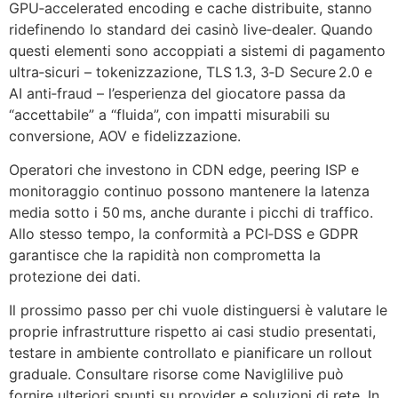
GPU‑accelerated encoding e cache distribuite, stanno
ridefinendo lo standard dei casinò live‑dealer. Quando
questi elementi sono accoppiati a sistemi di pagamento
ultra‑sicuri – tokenizzazione, TLS 1.3, 3‑D Secure 2.0 e
AI anti‑fraud – l’esperienza del giocatore passa da
“accettabile” a “fluida”, con impatti misurabili su
conversione, AOV e fidelizzazione.
Operatori che investono in CDN edge, peering ISP e
monitoraggio continuo possono mantenere la latenza
media sotto i 50 ms, anche durante i picchi di traffico.
Allo stesso tempo, la conformità a PCI‑DSS e GDPR
garantisce che la rapidità non comprometta la
protezione dei dati.
Il prossimo passo per chi vuole distinguersi è valutare le
proprie infrastrutture rispetto ai casi studio presentati,
testare in ambiente controllato e pianificare un rollout
graduale. Consultare risorse come Naviglilive può
fornire ulteriori spunti su provider e soluzioni di rete. In