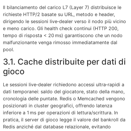
Il bilanciamento del carico L7 (Layer 7) distribuisce le
richieste HTTP/2 basate su URL, metodo e header,
dirigendo le sessioni live‑dealer verso il nodo più vicino
e meno carico. Gli health check continui (HTTP 200,
tempo di risposta < 20 ms) garantiscono che un nodo
malfunzionante venga rimosso immediatamente dal
pool.
3.1. Cache distribuite per dati di
gioco
Le sessioni live‑dealer richiedono accessi ultra‑rapidi a
dati temporanei: saldo del giocatore, stato della mano,
cronologia delle puntate. Redis o Memcached vengono
posizionati in cluster geografici, offrendo latenza
inferiore a 1 ms per operazioni di lettura/scrittura. In
pratica, il server di gioco legge il valore del bankroll da
Redis anziché dal database relazionale, evitando