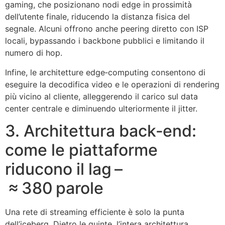
gaming, che posizionano nodi edge in prossimità
dell’utente finale, riducendo la distanza fisica del
segnale. Alcuni offrono anche peering diretto con ISP
locali, bypassando i backbone pubblici e limitando il
numero di hop.
Infine, le architetture edge‑computing consentono di
eseguire la decodifica video e le operazioni di rendering
più vicino al cliente, alleggerendo il carico sul data
center centrale e diminuendo ulteriormente il jitter.
3. Architettura back‑end:
come le piattaforme
riducono il lag –
≈ 380 parole
Una rete di streaming efficiente è solo la punta
dell’iceberg. Dietro le quinte, l’intera architettura