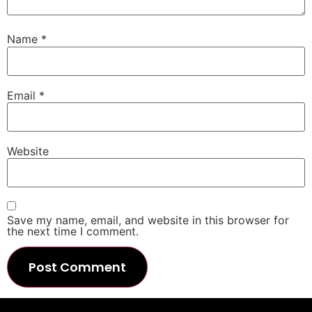
Name
*
Email
*
Website
Save my name, email, and website in this browser for
the next time I comment.