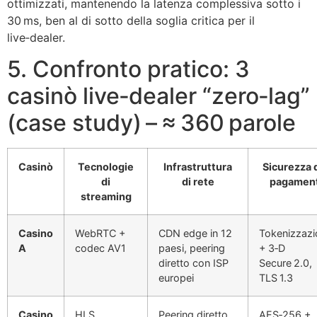
ottimizzati, mantenendo la latenza complessiva sotto i
30 ms, ben al di sotto della soglia critica per il
live‑dealer.
5. Confronto pratico: 3
casinò live‑dealer “zero‑lag”
(case study) – ≈ 360 parole
Casinò
Tecnologie
Infrastruttura
Sicurezza 
di
di rete
pagament
streaming
Casino
WebRTC +
CDN edge in 12
Tokenizzazi
A
codec AV1
paesi, peering
+ 3‑D
diretto con ISP
Secure 2.0,
europei
TLS 1.3
Casino
HLS
Peering diretto
AES‑256 +