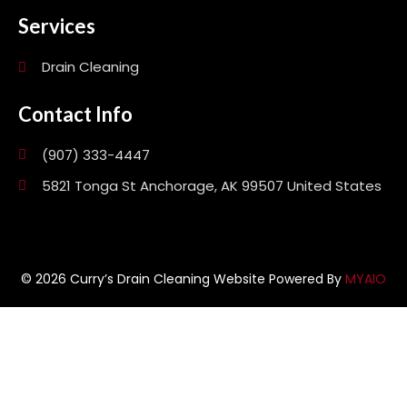
Services
Drain Cleaning
Contact Info
(907) 333-4447
5821 Tonga St Anchorage, AK 99507 United States
© 2026 Curry’s Drain Cleaning Website Powered By
MYAIO