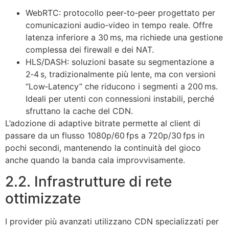
WebRTC: protocollo peer‑to‑peer progettato per
comunicazioni audio‑video in tempo reale. Offre
latenza inferiore a 30 ms, ma richiede una gestione
complessa dei firewall e dei NAT.
HLS/DASH: soluzioni basate su segmentazione a
2‑4 s, tradizionalmente più lente, ma con versioni
“Low‑Latency” che riducono i segmenti a 200 ms.
Ideali per utenti con connessioni instabili, perché
sfruttano la cache del CDN.
L’adozione di adaptive bitrate permette al client di
passare da un flusso 1080p/60 fps a 720p/30 fps in
pochi secondi, mantenendo la continuità del gioco
anche quando la banda cala improvvisamente.
2.2. Infrastrutture di rete
ottimizzate
I provider più avanzati utilizzano CDN specializzati per