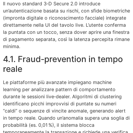
Il nuovo standard 3‑D Secure 2.0 introduce
un’autenticazione basata su rischi, con sfide biometriche
(impronta digitale o riconoscimento facciale) integrate
direttamente nella UI del tavolo live. L’utente conferma
la puntata con un tocco, senza dover aprire una finestra
di pagamento separata, così la latenza percepita rimane
minima.
4.1. Fraud‑prevention in tempo
reale
Le piattaforme più avanzate impiegano machine
learning per analizzare pattern di comportamento
durante le sessioni live‑dealer. Algoritmi di clustering
identificano picchi improvvisi di puntate su numeri
“caldi” o sequenze di vincite anomale, generando alert
in tempo reale. Quando un’anomalia supera una soglia di
probabilità (es. 0,01 %), il sistema blocca
temporaneamente la transazione e richiede una verifica