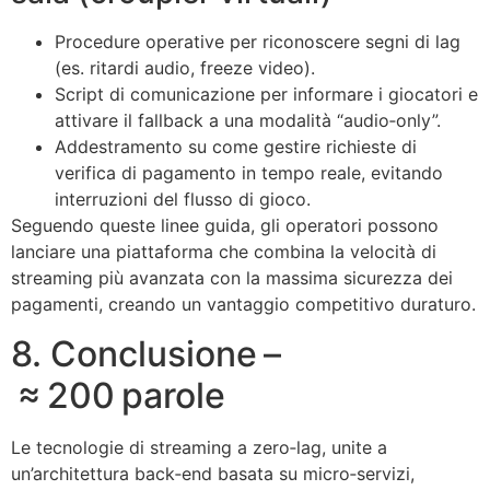
Procedure operative per riconoscere segni di lag
(es. ritardi audio, freeze video).
Script di comunicazione per informare i giocatori e
attivare il fallback a una modalità “audio‑only”.
Addestramento su come gestire richieste di
verifica di pagamento in tempo reale, evitando
interruzioni del flusso di gioco.
Seguendo queste linee guida, gli operatori possono
lanciare una piattaforma che combina la velocità di
streaming più avanzata con la massima sicurezza dei
pagamenti, creando un vantaggio competitivo duraturo.
8. Conclusione –
≈ 200 parole
Le tecnologie di streaming a zero‑lag, unite a
un’architettura back‑end basata su micro‑servizi,