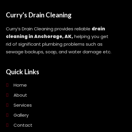
Curry's Drain Cleaning
Curry’s Drain Cleaning provides reliable
drain
cleaning in Anchorage, AK,
helping you get
rid of significant plumbing problems such as
sewage backups, soap, and water damage etc.
Quick Links
Home
About
Services
Gallery
Contact