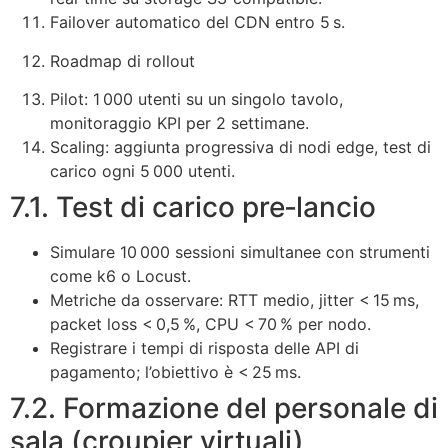
Failover automatico del CDN entro 5 s.
Roadmap di rollout
Pilot: 1 000 utenti su un singolo tavolo,
monitoraggio KPI per 2 settimane.
Scaling: aggiunta progressiva di nodi edge, test di
carico ogni 5 000 utenti.
7.1. Test di carico pre‑lancio
Simulare 10 000 sessioni simultanee con strumenti
come k6 o Locust.
Metriche da osservare: RTT medio, jitter < 15 ms,
packet loss < 0,5 %, CPU < 70 % per nodo.
Registrare i tempi di risposta delle API di
pagamento; l’obiettivo è < 25 ms.
7.2. Formazione del personale di
sala (croupier virtuali)