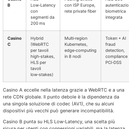
B
Low‑Latency
con ISP Europe,
autenticazi
con
rete private fiber
biometrica
segmenti da
integrata
200 ms
Casino
Hybrid
Multi‑region
Token + AI
C
(WebRTC
Kubernetes,
fraud
per tavoli
edge‑computing
detection,
high‑stakes,
in 8 nodi
compliance
HLS per
PCI‑DSS
tavoli
low‑stakes)
Casino A eccelle nella latenza grazie a WebRTC e a una
rete CDN globale. Il punto debole è la dipendenza da
una singola soluzione di codec (AV1), che su alcuni
dispositivi più vecchi può generare incompatibilità.
Casino B punta su HLS Low‑Latency, una scelta più
sicura per utenti con connessioni variabili, ma la latenza