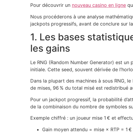
Pour découvrir un
nouveau casino en ligne
qui
Nous procéderons à une analyse mathématique e
jackpots progressifs, avant de conclure sur la 
1. Les bases statistiq
les gains
Le RNG (Random Number Generator) est un pro
initiale. Cette seed, souvent dérivée de l’hor
Dans la plupart des machines à sous RNG, le R
de mises, 96 % du total misé est redistribué 
Pour un jackpot progressif, la probabilité d’a
de la combinaison du nombre de symboles sur 
Exemple chiffré : un joueur mise 1 € et effectu
Gain moyen attendu = mise × RTP = 1 € 