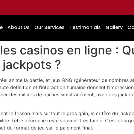
e
About Us
Our Services
Testimonials
Gallery
Co
es casinos en ligne : Q
s jackpots ?
 réel anime la partie, et jeux RNG (générateur de nombres a
haute définition et l’interaction humaine donnent l’impressio
ncer des milliers de parties simultanément, avec des jackpot
nt le frisson mais surtout le gros gain, le critère du jackpo
ité d’être décroché reste souvent très faible. C’est pourquoi
ct du format de jeu sur le paiement final.