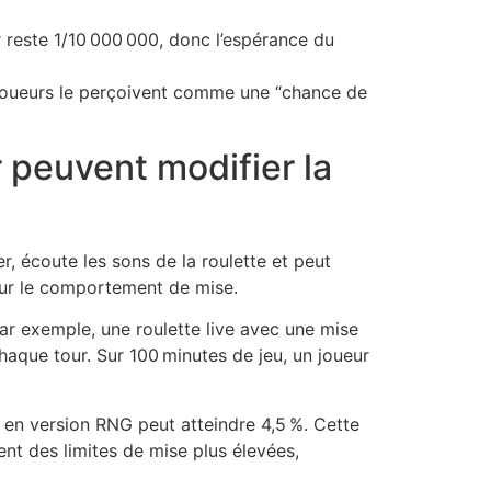
r reste 1/10 000 000, donc l’espérance du
s joueurs le perçoivent comme une “chance de
r peuvent modifier la
r, écoute les sons de la roulette et peut
 sur le comportement de mise.
ar exemple, une roulette live avec une mise
aque tour. Sur 100 minutes de jeu, un joueur
eu en version RNG peut atteindre 4,5 %. Cette
ent des limites de mise plus élevées,