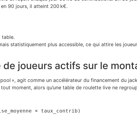
en 90 jours, il atteint 200 k€.
 table.
mais statistiquement plus accessible, ce qui attire les joueu
 de joueurs actifs sur le mont
 pool », agit comme un accélérateur du financement du jack
 tout moment, alors qu’une table de roulette live ne regro
ise_moyenne × taux_contrib)