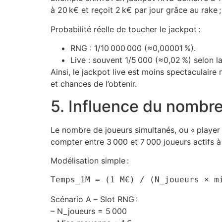
à 20 k€ et reçoit 2 k€ par jour grâce au rake ; 
Probabilité réelle de toucher le jackpot :
RNG : 1/10 000 000 (≈0,00001 %).
Live : souvent 1/5 000 (≈0,02 %) selon la
Ainsi, le jackpot live est moins spectaculaire 
et chances de l’obtenir.
5. Influence du nombre
Le nombre de joueurs simultanés, ou « player
compter entre 3 000 et 7 000 joueurs actifs à
Modélisation simple :
Temps_1M = (1 M€) / (N_joueurs × m
Scénario A – Slot RNG :
– N_joueurs = 5 000