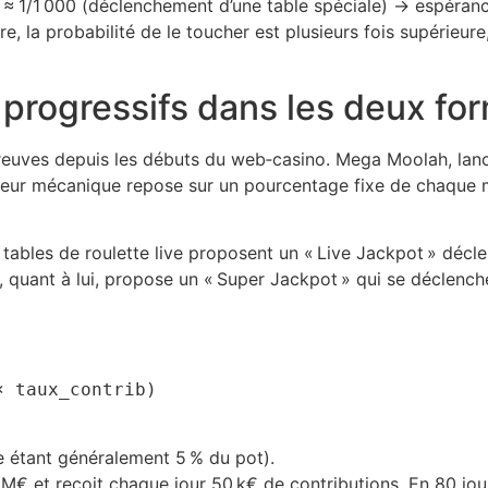
r ≈ 1/1 000 (déclenchement d’une table spéciale) → espéranc
e, la probabilité de le toucher est plusieurs fois supérieur
s progressifs dans les deux fo
preuves depuis les débuts du web‑casino. Mega Moolah, lan
Leur mécanique repose sur un pourcentage fixe de chaque m
s tables de roulette live proposent un « Live Jackpot » déc
ve, quant à lui, propose un « Super Jackpot » qui se déclenc
× taux_contrib)
ke étant généralement 5 % du pot).
M€ et reçoit chaque jour 50 k€ de contributions. En 80 jou