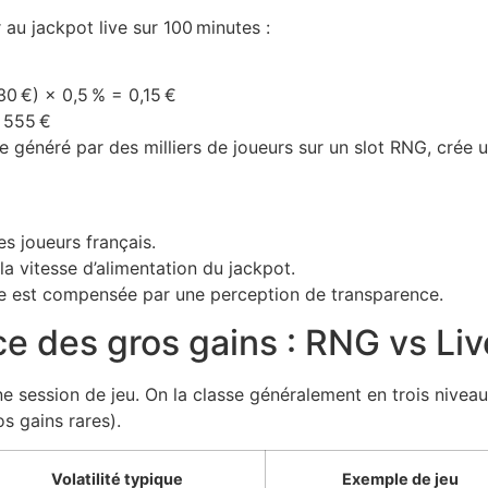
au jackpot live sur 100 minutes :
0 €) × 0,5 % = 0,15 €
≈ 555 €
généré par des milliers de joueurs sur un slot RNG, crée u
es joueurs français.
la vitesse d’alimentation du jackpot.
ve est compensée par une perception de transparence.
nce des gros gains : RNG vs Liv
une session de jeu. On la classe généralement en trois nivea
s gains rares).
Volatilité typique
Exemple de jeu